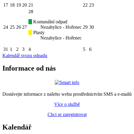
17
18
19
20
21
22
23
28
Komunální odpad
24
25
26
27
Nezabylice - Hořenec
29
30
Plasty
Nezabylice - Hořenec
31
1
2
3
4
5
6
Kalendář svozu odpadu
Informace od nás
Dostávejte informace z našeho webu prostřednictvím SMS a e-mailů
Více o službě
Chci se zaregistrovat
Kalendář