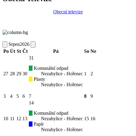
Obecní televize
Srpen
2026
Po
Út
St
Čt
Pá
So
Ne
31
Komunální odpad
27
28
29
30
Nezabylice - Hořenec
1
2
Plasty
Nezabylice - Hořenec
3
4
5
6
7
8
9
14
Komunální odpad
10
11
12
13
Nezabylice - Hořenec
15
16
Papír
Nezabylice - Hořenec