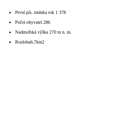
První pís. zmínka
rok 1 378
Počet obyvatel
286
Nadmořská výška
270 m n. m.
Rozloha
6,7km2