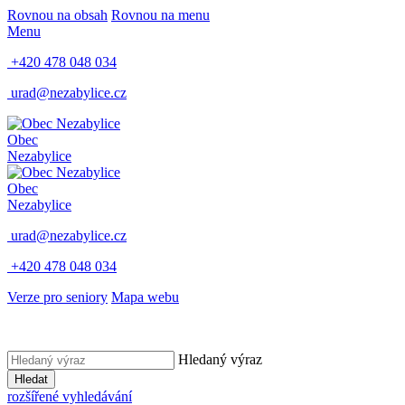
Rovnou na obsah
Rovnou na menu
Menu
+420 478 048 034
urad@nezabylice.cz
Obec
Nezabylice
Obec
Nezabylice
urad@nezabylice.cz
+420 478 048 034
Verze pro seniory
Mapa webu
Hledaný výraz
Hledat
rozšířené vyhledávání