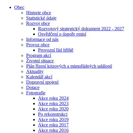
Obec
Historie obce
Statistické údaje
Rozvoj obce
Rozvojový strategický dokument 2022 - 2027
Osvědčení o úspoře emisí
Informace od nás
Provoz obce
Provozní řád hřiště
Program akcí
Životní situace
Plán řízení krizových a mimořádných událostí
Aktuality
Kalendář akcí
Dopravní spojení
Dotace
Fotografie
Akce roku 2024
Akce roku 2023
Akce roku 2020
Po rekonstrukci
Akce roku 2019
Akce roku 2017
Akce roku 2016