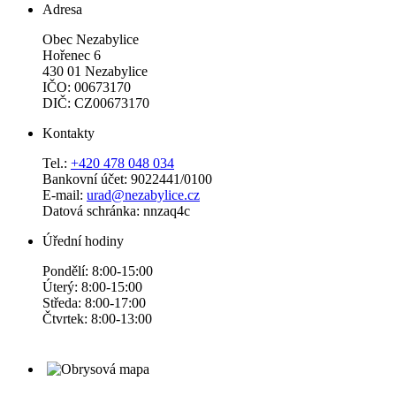
Adresa
Obec Nezabylice
Hořenec 6
430 01 Nezabylice
IČO: 00673170
DIČ: CZ00673170
Kontakty
Tel.:
+420 478 048 034
Bankovní účet: 9022441/0100
E-mail:
urad@nezabylice.cz
Datová schránka: nnzaq4c
Úřední hodiny
Pondělí: 8:00-15:00
Úterý: 8:00-15:00
Středa: 8:00-17:00
Čtvrtek: 8:00-13:00