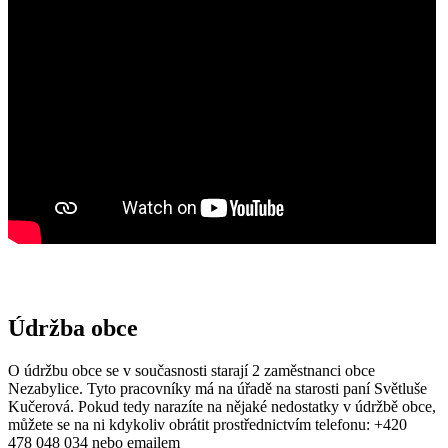
Údržba obce
O údržbu obce se v současnosti starají 2 zaměstnanci obce
Nezabylice. Tyto pracovníky má na úřadě na starosti paní Světluše
Kučerová. Pokud tedy narazíte na nějaké nedostatky v údržbě obce,
můžete se na ni kdykoliv obrátit prostřednictvím telefonu: +420
478 048 034 nebo emailem