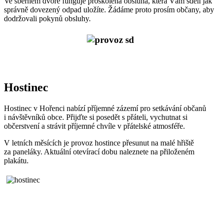
Ve sběrném dvoře funguje proškolená obsluha, která Vám sdělí jak
správně dovezený odpad uložíte. Žádáme proto prosím občany, aby
dodržovali pokynů obsluhy.
Hostinec
Hostinec v Hořenci nabízí příjemné zázemí pro setkávání občanů
i návštěvníků obce. Přijďte si posedět s přáteli, vychutnat si
občerstvení a strávit příjemné chvíle v přátelské atmosféře.
V letních měsících je provoz hostince přesunut na malé hřiště
za paneláky. Aktuální otevírací dobu naleznete na přiloženém
plakátu.