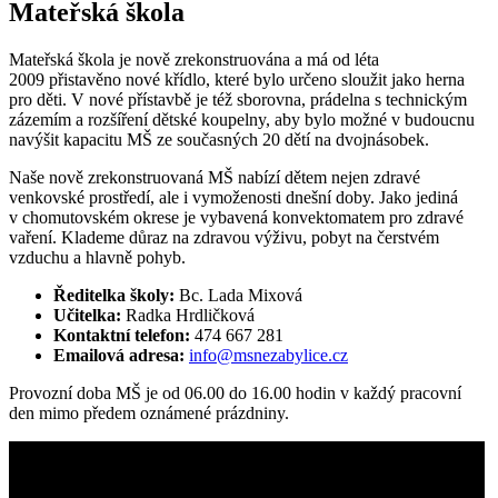
Mateřská škola
Mateřská škola je nově zrekonstruována a má od léta
2009 přistavěno nové křídlo, které bylo určeno sloužit jako herna
pro děti. V nové přístavbě je též sborovna, prádelna s technickým
zázemím a rozšíření dětské koupelny, aby bylo možné v budoucnu
navýšit kapacitu MŠ ze současných 20 dětí na dvojnásobek.
Naše nově zrekonstruovaná MŠ nabízí dětem nejen zdravé
venkovské prostředí, ale i vymoženosti dnešní doby. Jako jediná
v chomutovském okrese je vybavená konvektomatem pro zdravé
vaření. Klademe důraz na zdravou výživu, pobyt na čerstvém
vzduchu a hlavně pohyb.
Ředitelka školy:
Bc. Lada Mixová
Učitelka:
Radka Hrdličková
Kontaktní telefon:
474 667 281
Emailová adresa:
info@msnezabylice.cz
Provozní doba MŠ je od 06.00 do 16.00 hodin v každý pracovní
den mimo předem oznámené prázdniny.