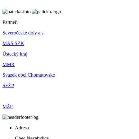
Partneři
Severočeské doly a.s.
MAS SZK
Ústecký kraj
MMR
Svazek obcí Chomutovsko
SFŽP
MŽP
Adresa
Obec Nezabylice