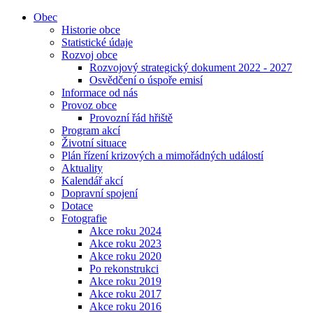
Obec
Historie obce
Statistické údaje
Rozvoj obce
Rozvojový strategický dokument 2022 - 2027
Osvědčení o úspoře emisí
Informace od nás
Provoz obce
Provozní řád hřiště
Program akcí
Životní situace
Plán řízení krizových a mimořádných událostí
Aktuality
Kalendář akcí
Dopravní spojení
Dotace
Fotografie
Akce roku 2024
Akce roku 2023
Akce roku 2020
Po rekonstrukci
Akce roku 2019
Akce roku 2017
Akce roku 2016