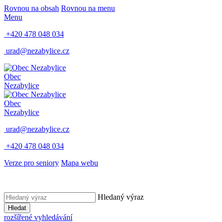
Rovnou na obsah
Rovnou na menu
Menu
+420 478 048 034
urad@nezabylice.cz
Obec
Nezabylice
Obec
Nezabylice
urad@nezabylice.cz
+420 478 048 034
Verze pro seniory
Mapa webu
Hledaný výraz
Hledat
rozšířené vyhledávání