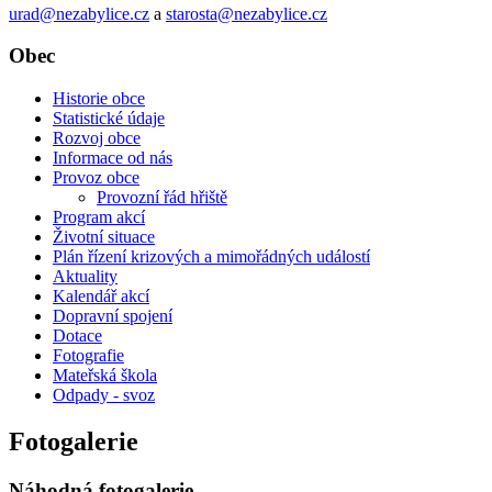
urad@nezabylice.cz
a
starosta@nezabylice.cz
Obec
Historie obce
Statistické údaje
Rozvoj obce
Informace od nás
Provoz obce
Provozní řád hřiště
Program akcí
Životní situace
Plán řízení krizových a mimořádných událostí
Aktuality
Kalendář akcí
Dopravní spojení
Dotace
Fotografie
Mateřská škola
Odpady - svoz
Fotogalerie
Náhodná fotogalerie