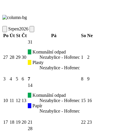
Srpen
2026
Po
Út
St
Čt
Pá
So
Ne
31
Komunální odpad
27
28
29
30
Nezabylice - Hořenec
1
2
Plasty
Nezabylice - Hořenec
3
4
5
6
7
8
9
14
Komunální odpad
10
11
12
13
Nezabylice - Hořenec
15
16
Papír
Nezabylice - Hořenec
17
18
19
20
21
22
23
28