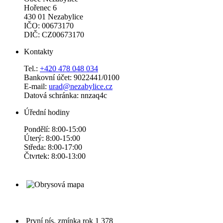
Hořenec 6
430 01 Nezabylice
IČO: 00673170
DIČ: CZ00673170
Kontakty
Tel.:
+420 478 048 034
Bankovní účet: 9022441/0100
E-mail:
urad@nezabylice.cz
Datová schránka: nnzaq4c
Úřední hodiny
Pondělí: 8:00-15:00
Úterý: 8:00-15:00
Středa: 8:00-17:00
Čtvrtek: 8:00-13:00
První pís. zmínka
rok 1 378