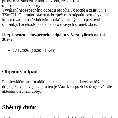
pletivem a zamčen, z toho důvodu, že se jedná
o prostor s nebezpečnými látkami.
Vyvážení nebezpečného odpadu probíhá 3x ročně a zajišťují jej
TSmCH. O termínu svozu nebezpečného odpadu jsou obyvatelé
informováni prostřednictvím letáků vhozených do poštovní
schránky, Facebooku obce nebo webových stránek obce.
Rozpis svozu nebezpečného odpadu v Nezabylicích na rok
2026:
7.11.2026 (10:00 - 10:45)
Objemný odpad
Po obvyklém jarním úklidu narazíte na odpad, který se běžně
do popelnice nevejde a pro ten je Vám k dispozici sběrný dvůr dle
aktuální otevírací doby.
Sběrný dvůr