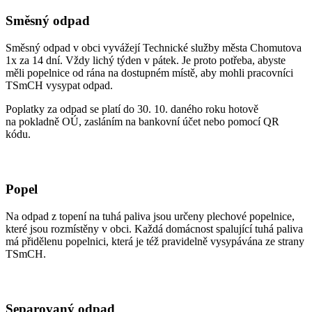
Směsný odpad
Směsný odpad v obci vyvážejí Technické služby města Chomutova
1x za 14 dní. Vždy lichý týden v pátek. Je proto potřeba, abyste
měli popelnice od rána na dostupném místě, aby mohli pracovníci
TSmCH vysypat odpad.
Poplatky za odpad se platí do 30. 10. daného roku hotově
na pokladně OÚ, zasláním na bankovní účet nebo pomocí QR
kódu.
Popel
Na odpad z topení na tuhá paliva jsou určeny plechové popelnice,
které jsou rozmístěny v obci. Každá domácnost spalující tuhá paliva
má přidělenu popelnici, která je též pravidelně vysypávána ze strany
TSmCH.
Separovaný odpad