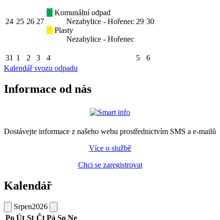
Komunální odpad
24
25
26
27
Nezabylice - Hořenec
29
30
Plasty
Nezabylice - Hořenec
31
1
2
3
4
5
6
Kalendář svozu odpadu
Informace od nás
Dostávejte informace z našeho webu prostřednictvím SMS a e-mailů
Více o službě
Chci se zaregistrovat
Kalendář
Srpen
2026
Po
Út
St
Čt
Pá
So
Ne