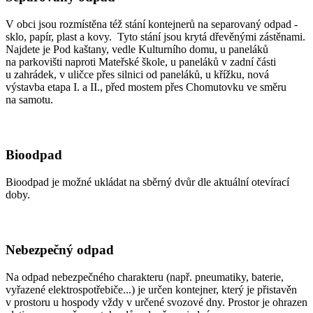
V obci jsou rozmístěna též stání kontejnerů na separovaný odpad -
sklo, papír, plast a kovy. Tyto stání jsou krytá dřevěnými zástěnami.
Najdete je Pod kaštany, vedle Kulturního domu, u paneláků
na parkovišti naproti Mateřské škole, u paneláků v zadní části
u zahrádek, v uličce přes silnici od paneláků, u křížku, nová
výstavba etapa I. a II., před mostem přes Chomutovku ve směru
na samotu.
Bioodpad
Bioodpad je možné ukládat na sběrný dvůr dle aktuální otevírací
doby.
Nebezpečný odpad
Na odpad nebezpečného charakteru (např. pneumatiky, baterie,
vyřazené elektrospotřebiče...) je určen kontejner, který je přistavěn
v prostoru u hospody vždy v určené svozové dny. Prostor je ohrazen