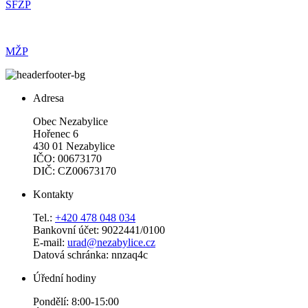
SFŽP
MŽP
Adresa
Obec Nezabylice
Hořenec 6
430 01 Nezabylice
IČO: 00673170
DIČ: CZ00673170
Kontakty
Tel.:
+420 478 048 034
Bankovní účet: 9022441/0100
E-mail:
urad@nezabylice.cz
Datová schránka: nnzaq4c
Úřední hodiny
Pondělí: 8:00-15:00