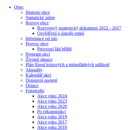
Obec
Historie obce
Statistické údaje
Rozvoj obce
Rozvojový strategický dokument 2022 - 2027
Osvědčení o úspoře emisí
Informace od nás
Provoz obce
Provozní řád hřiště
Program akcí
Životní situace
Plán řízení krizových a mimořádných událostí
Aktuality
Kalendář akcí
Dopravní spojení
Dotace
Fotografie
Akce roku 2024
Akce roku 2023
Akce roku 2020
Po rekonstrukci
Akce roku 2019
Akce roku 2017
Akce roku 2016