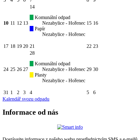
14
Komunální odpad
10
11
12
13
Nezabylice - Hořenec
15
16
Papír
Nezabylice - Hořenec
17
18
19
20
21
22
23
28
Komunální odpad
24
25
26
27
Nezabylice - Hořenec
29
30
Plasty
Nezabylice - Hořenec
31
1
2
3
4
5
6
Kalendář svozu odpadu
Informace od nás
Dostávejte informace z našeho webu prostřednictvím SMS a e-mailů