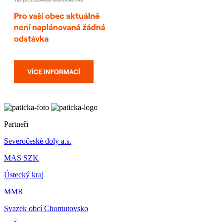
Partneři
Severočeské doly a.s.
MAS SZK
Ústecký kraj
MMR
Svazek obcí Chomutovsko