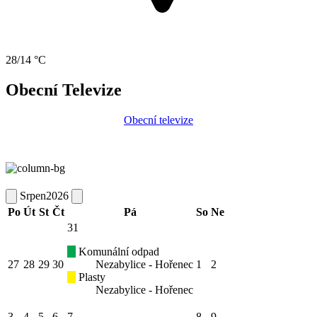
28/14 °C
Obecní Televize
Obecní televize
Srpen
2026
Po
Út
St
Čt
Pá
So
Ne
31
Komunální odpad
27
28
29
30
Nezabylice - Hořenec
1
2
Plasty
Nezabylice - Hořenec
3
4
5
6
7
8
9