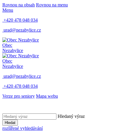
Rovnou na obsah
Rovnou na menu
Menu
+420 478 048 034
urad@nezabylice.cz
Obec
Nezabylice
Obec
Nezabylice
urad@nezabylice.cz
+420 478 048 034
Verze pro seniory
Mapa webu
Hledaný výraz
Hledat
rozšířené vyhledávání