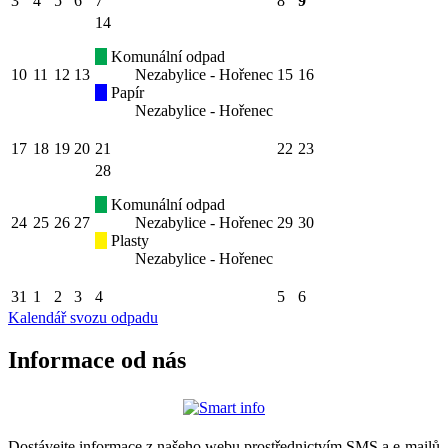
3
4
5
6
7
8
9
14
Komunální odpad
10
11
12
13
Nezabylice - Hořenec
15
16
Papír
Nezabylice - Hořenec
17
18
19
20
21
22
23
28
Komunální odpad
24
25
26
27
Nezabylice - Hořenec
29
30
Plasty
Nezabylice - Hořenec
31
1
2
3
4
5
6
Kalendář svozu odpadu
Informace od nás
Dostávejte informace z našeho webu prostřednictvím SMS a e-mailů