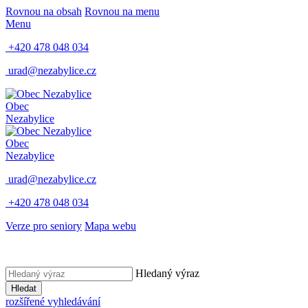
Rovnou na obsah
Rovnou na menu
Menu
+420 478 048 034
urad@nezabylice.cz
Obec
Nezabylice
Obec
Nezabylice
urad@nezabylice.cz
+420 478 048 034
Verze pro seniory
Mapa webu
Hledaný výraz
Hledat
rozšířené vyhledávání