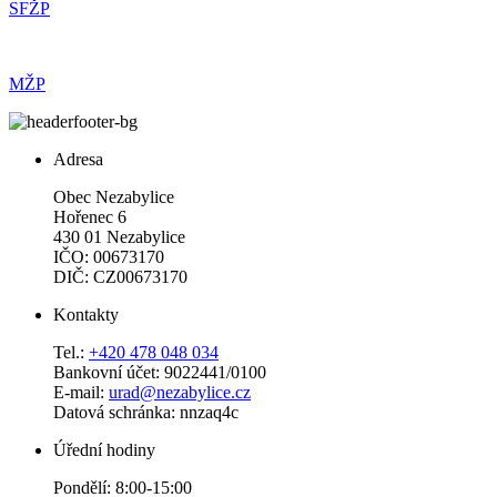
SFŽP
MŽP
Adresa
Obec Nezabylice
Hořenec 6
430 01 Nezabylice
IČO: 00673170
DIČ: CZ00673170
Kontakty
Tel.:
+420 478 048 034
Bankovní účet: 9022441/0100
E-mail:
urad@nezabylice.cz
Datová schránka: nnzaq4c
Úřední hodiny
Pondělí: 8:00-15:00