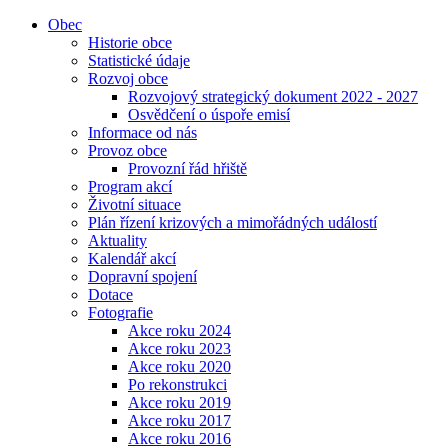
Obec
Historie obce
Statistické údaje
Rozvoj obce
Rozvojový strategický dokument 2022 - 2027
Osvědčení o úspoře emisí
Informace od nás
Provoz obce
Provozní řád hřiště
Program akcí
Životní situace
Plán řízení krizových a mimořádných událostí
Aktuality
Kalendář akcí
Dopravní spojení
Dotace
Fotografie
Akce roku 2024
Akce roku 2023
Akce roku 2020
Po rekonstrukci
Akce roku 2019
Akce roku 2017
Akce roku 2016