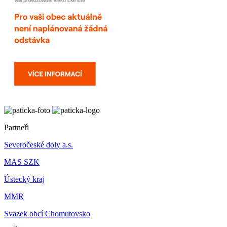
Partneři
Severočeské doly a.s.
MAS SZK
Ústecký kraj
MMR
Svazek obcí Chomutovsko