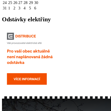
24
25
26
27
28
29
30
31
1
2
3
4
5
6
Odstávky elektřiny