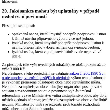
hlasování.
20. Jaké sankce mohou být uplatněny v případě
nedodržení povinností
Přestupku se dopustí:
oprávněná osoba, která úmyslně podepíše podpisovou listinu
k témuž návrhu přípravného výboru více než jednou,
fyzická osoba, která úmyslně podepíše podpisovou listinu k
návrhu přípravného výboru, ač není oprávněnou osobou,
fyzická osoba, která v podpisové listině uvede nepravdivé
údaje.
Za přestupek (dle výše uvedených odrážek) lze uložit pokutu až do
výše 3 000 Kč.
Na přestupek a jeho projednání se vztahuje
zákon č. 200/1990 Sb.,
o přestupcích, ve znění pozdějších předpisů
; výkon této působnosti
je výkonem přenesené působnosti obce nebo statutárního města.
Nebude-li zastupitelstvo obce nebo jiný orgán obce postupovat v
souladu s rozhodnutím soudu o povinnosti vyhlásit místní
referendum, vyzve Ministerstvo vnitra zastupitelstvo obce, aby do 2
měsíců zjednalo nápravu; jestliže tak zastupitelstvo obce v této lhůtě
neučiní, Ministerstvo vnitra je rozpustí; proti tomuto rozhodnutí
může obec podat žalobu k soudu.