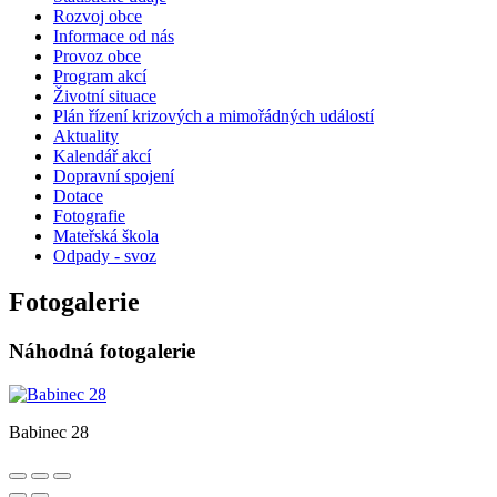
Rozvoj obce
Informace od nás
Provoz obce
Program akcí
Životní situace
Plán řízení krizových a mimořádných událostí
Aktuality
Kalendář akcí
Dopravní spojení
Dotace
Fotografie
Mateřská škola
Odpady - svoz
Fotogalerie
Náhodná fotogalerie
Babinec 28