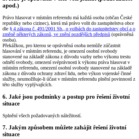
apod.)
Právo hlasovat v místním referendu má každá osoba (občan České
republiky nebo cizinec), která má právo volit do zastupitelstva obce
dle
§ 4 zákona č. 491/2001 Sb., o volbách do zastupitelstev obcí a o
změně některých zákonů, ve znění pozdějších předpisů
(oprávněná
osoba).
Překážkou, pro kterou se oprávněná osoba nemůže zúčastnit
hlasování v místním referendu, je omezení osobní svobody
stanovené na základě zákona z důvodu vazby nebo výkonu trestu
odnětí svobody, omezení svéprávnosti k výkonu práva hlasovat v
místním referendu, omezení osobní svobody stanovené na základě
zákona z důvodu ochrany zdraví lidu, nebo výkon vojenské činné
služby, neumožňuje-li účast v místním referendu plnění povinností z
této služby vyplývajících.
6. Jaké jsou podmínky a postup pro řešení životní
situace
Splnění všech požadovaných náležitostí.
7. Jakým způsobem můžete zahájit řešení životní
situace