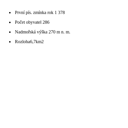
První pís. zmínka
rok 1 378
Počet obyvatel
286
Nadmořská výška
270 m n. m.
Rozloha
6,7km2