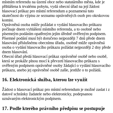
místním referendu na území obce nebo statutárního města, kde je
přihlášena k trvalému pobytu, vydá obecní úřad na její žádost
hlasovací průkaz pro místní referendum a poznamená tuto
skutečnost do výpisu ze seznamu oprávněných osob pro okrskovou
komisi.
Oprávněná osoba může požádat o vydání hlasovacího průkazu
počínaje dnem vyhlášení místního referenda, a to osobně nebo
písemným podáním opatřeným jejím úředně ověřeným podpisem.
Písemné podání musí být doručeno nejpozději 7 dnů přede dnem
hlasování příslušnému obecnímu úřadu, osobně může oprávněná
osoba o vydání hlasovacího průkazu požádat nejpozději 2 dny přede
dnem hlasování.
Obecní úřad předá hlasovací průkaz oprávněné osobě nebo osobě,
která se prokáže plnou mocí k převzetí hlasovacího průkazu s
ověřeným podpisem oprávněné osoby žádající o vydání hlasovacího
průkazu, anebo jej oprávněné osobě zašle, jestliže o to požádá.
16. Elektronická služba, kterou lze využít
Žádost o hlasovací průkaz pro místní referendum je možné zaslat i z
datové schránky žadatele nebo elektronicky, podepsanou
uznávaným elektronickým podpisem.
17. Podle kterého právního předpisu se postupuje