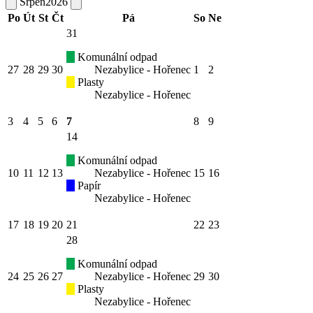
Srpen
2026
Po
Út
St
Čt
Pá
So
Ne
31
Komunální odpad
27
28
29
30
Nezabylice - Hořenec
1
2
Plasty
Nezabylice - Hořenec
3
4
5
6
7
8
9
14
Komunální odpad
10
11
12
13
Nezabylice - Hořenec
15
16
Papír
Nezabylice - Hořenec
17
18
19
20
21
22
23
28
Komunální odpad
24
25
26
27
Nezabylice - Hořenec
29
30
Plasty
Nezabylice - Hořenec