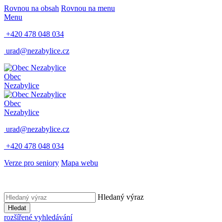
Rovnou na obsah
Rovnou na menu
Menu
+420 478 048 034
urad@nezabylice.cz
Obec
Nezabylice
Obec
Nezabylice
urad@nezabylice.cz
+420 478 048 034
Verze pro seniory
Mapa webu
Hledaný výraz
Hledat
rozšířené vyhledávání