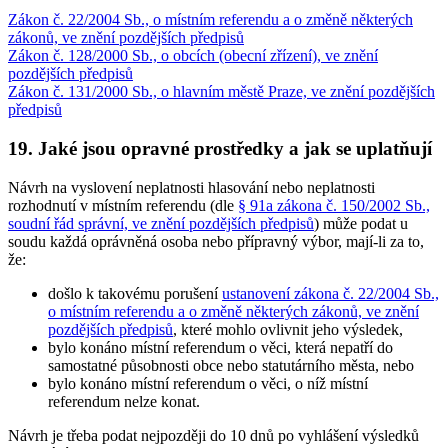
Zákon č. 22/2004 Sb., o místním referendu a o změně některých
zákonů, ve znění pozdějších předpisů
Zákon č. 128/2000 Sb., o obcích (obecní zřízení), ve znění
pozdějších předpisů
Zákon č. 131/2000 Sb., o hlavním městě Praze, ve znění pozdějších
předpisů
19. Jaké jsou opravné prostředky a jak se uplatňují
Návrh na vyslovení neplatnosti hlasování nebo neplatnosti
rozhodnutí v místním referendu (dle
§ 91a zákona č. 150/2002 Sb.,
soudní řád správní, ve znění pozdějších předpisů
) může podat u
soudu každá oprávněná osoba nebo přípravný výbor, mají-li za to,
že:
došlo k takovému porušení
ustanovení zákona č. 22/2004 Sb.,
o místním referendu a o změně některých zákonů, ve znění
pozdějších předpisů
, které mohlo ovlivnit jeho výsledek,
bylo konáno místní referendum o věci, která nepatří do
samostatné působnosti obce nebo statutárního města, nebo
bylo konáno místní referendum o věci, o níž místní
referendum nelze konat.
Návrh je třeba podat nejpozději do 10 dnů po vyhlášení výsledků