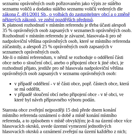
seznamu oprávněných osob pořizovaném jako výpis ze stálého
seznamu voličů a dodatku stálého seznamu voličů vedených dle
zákona č. 491/2001 Sb., o volbách do zastupitelstev obcí a o změně
některých zákonů, ve znění pozdějších předpisů
.
K platnosti rozhodnutí v místním referendu je třeba účasti alespoň
35 % oprávněných osob zapsaných v seznamech oprávněných osob.
Rozhodnutí v místním referendu je závazné, hlasovala-li pro ně
nadpoloviční většina oprávněných osob, které se místního referenda
zúčastnily, a alespoň 25 % oprávněných osob zapsaných v
seznamech oprávněných osob.
Jde-li o místní referendum, v němž se rozhoduje o oddělení části
obce nebo o sloučení obcí, anebo o připojení obce k jiné obci, je
rozhodnutí přijato, jestliže pro ně hlasovala nadpoloviční většina
oprávněných osob zapsaných v seznamu oprávněných osob:
v případě oddělení - v té části obce, popř. částech obce, která
se má oddělit,
v případě sloučení obcí nebo připojení obce - v té obci, ve
které byl návrh přípravného výboru podán.
Starosta obce zveřejní nejpozději 15 dnů přede dnem konání
místního referenda oznámení o době a místě konání místního
referenda, a to způsobem v místě obvyklým; je-li na území obce více
hlasovacích okrsků, uvede územní vymezení jednotlivých
hlasovacích okrsků a oznámení zveřejní na území každého z nich;