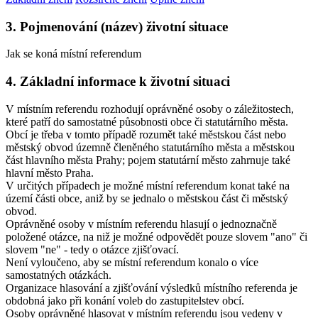
3. Pojmenování (název) životní situace
Jak se koná místní referendum
4. Základní informace k životní situaci
V místním referendu rozhodují oprávněné osoby o záležitostech,
které patří do samostatné působnosti obce či statutárního města.
Obcí je třeba v tomto případě rozumět také městskou část nebo
městský obvod územně členěného statutárního města a městskou
část hlavního města Prahy; pojem statutární město zahrnuje také
hlavní město Praha.
V určitých případech je možné místní referendum konat také na
území části obce, aniž by se jednalo o městskou část či městský
obvod.
Oprávněné osoby v místním referendu hlasují o jednoznačně
položené otázce, na niž je možné odpovědět pouze slovem "ano" či
slovem "ne" - tedy o otázce zjišťovací.
Není vyloučeno, aby se místní referendum konalo o více
samostatných otázkách.
Organizace hlasování a zjišťování výsledků místního referenda je
obdobná jako při konání voleb do zastupitelstev obcí.
Osoby oprávněné hlasovat v místním referendu jsou vedeny v