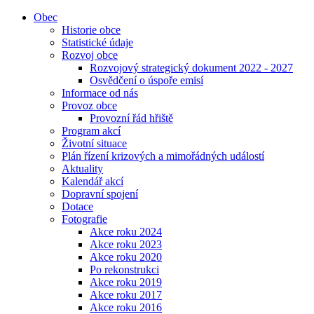
Obec
Historie obce
Statistické údaje
Rozvoj obce
Rozvojový strategický dokument 2022 - 2027
Osvědčení o úspoře emisí
Informace od nás
Provoz obce
Provozní řád hřiště
Program akcí
Životní situace
Plán řízení krizových a mimořádných událostí
Aktuality
Kalendář akcí
Dopravní spojení
Dotace
Fotografie
Akce roku 2024
Akce roku 2023
Akce roku 2020
Po rekonstrukci
Akce roku 2019
Akce roku 2017
Akce roku 2016