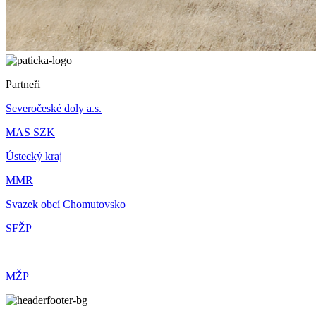
Partneři
Severočeské doly a.s.
MAS SZK
Ústecký kraj
MMR
Svazek obcí Chomutovsko
SFŽP
MŽP