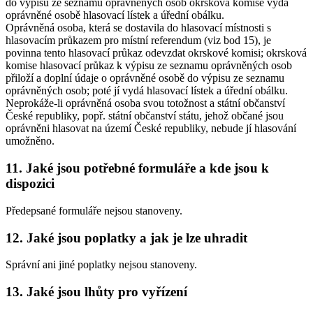
do výpisu ze seznamu oprávněných osob okrsková komise vydá
oprávněné osobě hlasovací lístek a úřední obálku.
Oprávněná osoba, která se dostavila do hlasovací místnosti s
hlasovacím průkazem pro místní referendum (viz bod 15), je
povinna tento hlasovací průkaz odevzdat okrskové komisi; okrsková
komise hlasovací průkaz k výpisu ze seznamu oprávněných osob
přiloží a doplní údaje o oprávněné osobě do výpisu ze seznamu
oprávněných osob; poté jí vydá hlasovací lístek a úřední obálku.
Neprokáže-li oprávněná osoba svou totožnost a státní občanství
České republiky, popř. státní občanství státu, jehož občané jsou
oprávněni hlasovat na území České republiky, nebude jí hlasování
umožněno.
11. Jaké jsou potřebné formuláře a kde jsou k
dispozici
Předepsané formuláře nejsou stanoveny.
12. Jaké jsou poplatky a jak je lze uhradit
Správní ani jiné poplatky nejsou stanoveny.
13. Jaké jsou lhůty pro vyřízení