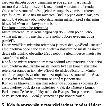
zároveň starosta obce v oznámení uvede adresy hlasovacích
místností a otázky položené k rozhodnutí v místním referendu.
Obec nebo statutární město, jehož zastupitelstvo místní referendum
vyhlásilo, zajišťuje tisk hlasovacích lístků a jejich dodání tak, aby
mohly být předány obcí nebo statutárním městem před zahájením
hlasování všem okrskovým komisím.
Den konání místního referenda
Místní referendum se koná nejpozději do 90 dnů po dni jeho
vyhlášení, není-li v návrhu přípravného výboru uvedena doba
pozdější.
Dnem vyhlášení místního referenda je první den vyvěšení usnesení
zastupitelstva obce nebo zastupitelstva statutárního města na úřední
desce příslušného obecního úřadu nebo na úřední desce magistrátu
statutárního města.
Koná-li se místní referendum z rozhodnutí zastupitelstva obce nebo
zastupitelstva statutárního města, nesmí být den konání místního
referenda stanoven tak, aby připadl do následujícího funkčního
období zastupitelstva obce nebo zastupitelstva statutárního města
.
Hlasování v místním referendu se koná v jednom dni.
Koná-li se hlasování v místním referendu současně s volbami do
zastupitelstev obcí, do zastupitelstev krajů, do některé z komor
Parlamentu České republiky nebo do Evropského parlamentu, koná
se ve stejnou dobu, která je stanovena pro konání voleb.
5. Kdo je oprávněn v této věci jednat (podat žádost