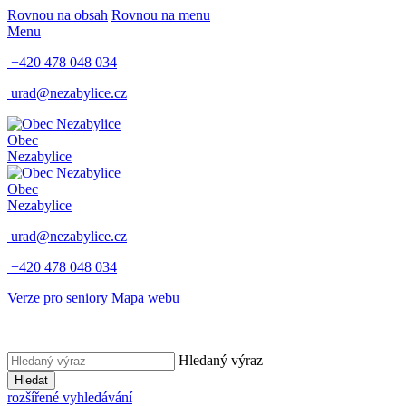
Rovnou na obsah
Rovnou na menu
Menu
+420 478 048 034
urad@nezabylice.cz
Obec
Nezabylice
Obec
Nezabylice
urad@nezabylice.cz
+420 478 048 034
Verze pro seniory
Mapa webu
Hledaný výraz
Hledat
rozšířené vyhledávání