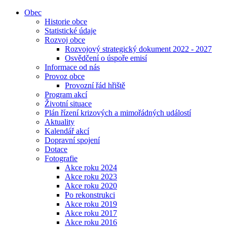
Obec
Historie obce
Statistické údaje
Rozvoj obce
Rozvojový strategický dokument 2022 - 2027
Osvědčení o úspoře emisí
Informace od nás
Provoz obce
Provozní řád hřiště
Program akcí
Životní situace
Plán řízení krizových a mimořádných událostí
Aktuality
Kalendář akcí
Dopravní spojení
Dotace
Fotografie
Akce roku 2024
Akce roku 2023
Akce roku 2020
Po rekonstrukci
Akce roku 2019
Akce roku 2017
Akce roku 2016