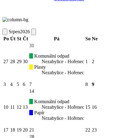
Srpen
2026
Po
Út
St
Čt
Pá
So
Ne
31
Komunální odpad
27
28
29
30
Nezabylice - Hořenec
1
2
Plasty
Nezabylice - Hořenec
3
4
5
6
7
8
9
14
Komunální odpad
10
11
12
13
Nezabylice - Hořenec
15
16
Papír
Nezabylice - Hořenec
17
18
19
20
21
22
23
28