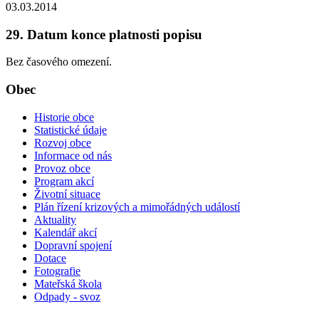
03.03.2014
29. Datum konce platnosti popisu
Bez časového omezení.
Obec
Historie obce
Statistické údaje
Rozvoj obce
Informace od nás
Provoz obce
Program akcí
Životní situace
Plán řízení krizových a mimořádných událostí
Aktuality
Kalendář akcí
Dopravní spojení
Dotace
Fotografie
Mateřská škola
Odpady - svoz