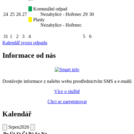
Komunální odpad
24
25
26
27
Nezabylice - Hořenec
29
30
Plasty
Nezabylice - Hořenec
31
1
2
3
4
5
6
Kalendář svozu odpadu
Informace od nás
Dostávejte informace z našeho webu prostřednictvím SMS a e-mailů
Více o službě
Chci se zaregistrovat
Kalendář
Srpen
2026
Po
Út
St
Čt
Pá
So
Ne