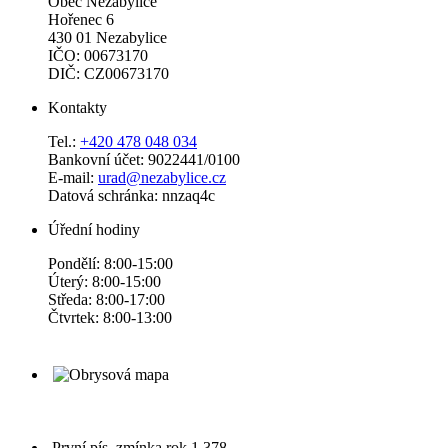
Obec Nezabylice
Hořenec 6
430 01 Nezabylice
IČO: 00673170
DIČ: CZ00673170
Kontakty
Tel.:
+420 478 048 034
Bankovní účet: 9022441/0100
E-mail:
urad@nezabylice.cz
Datová schránka: nnzaq4c
Úřední hodiny
Pondělí: 8:00-15:00
Úterý: 8:00-15:00
Středa: 8:00-17:00
Čtvrtek: 8:00-13:00
První pís. zmínka
rok 1 378