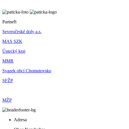
Partneři
Severočeské doly a.s.
MAS SZK
Ústecký kraj
MMR
Svazek obcí Chomutovsko
SFŽP
MŽP
Adresa