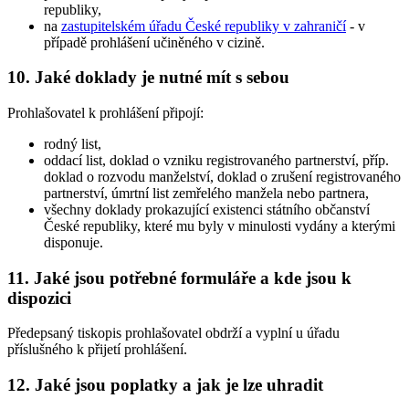
republiky,
na
zastupitelském úřadu České republiky v zahraničí
- v
případě prohlášení učiněného v cizině.
10. Jaké doklady je nutné mít s sebou
Prohlašovatel k prohlášení připojí:
rodný list,
oddací list, doklad o vzniku registrovaného partnerství, příp.
doklad o rozvodu manželství, doklad o zrušení registrovaného
partnerství, úmrtní list zemřelého manžela nebo partnera,
všechny doklady prokazující existenci státního občanství
České republiky, které mu byly v minulosti vydány a kterými
disponuje.
11. Jaké jsou potřebné formuláře a kde jsou k
dispozici
Předepsaný tiskopis prohlašovatel obdrží a vyplní u úřadu
příslušného k přijetí prohlášení.
12. Jaké jsou poplatky a jak je lze uhradit