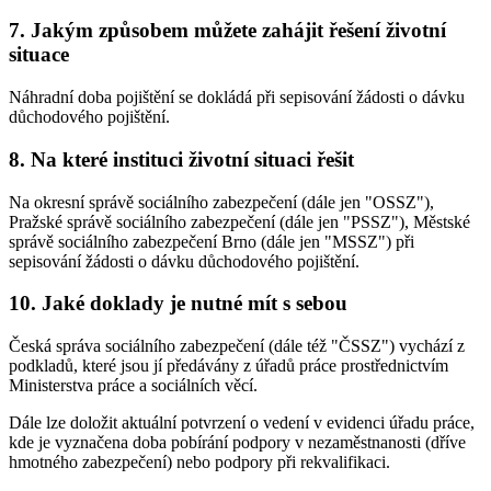
7. Jakým způsobem můžete zahájit řešení životní
situace
Náhradní doba pojištění se dokládá při sepisování žádosti o dávku
důchodového pojištění.
8. Na které instituci životní situaci řešit
Na okresní správě sociálního zabezpečení (dále jen "OSSZ"),
Pražské správě sociálního zabezpečení (dále jen "PSSZ"), Městské
správě sociálního zabezpečení Brno (dále jen "MSSZ") při
sepisování žádosti o dávku důchodového pojištění.
10. Jaké doklady je nutné mít s sebou
Česká správa sociálního zabezpečení (dále též "ČSSZ") vychází z
podkladů, které jsou jí předávány z úřadů práce prostřednictvím
Ministerstva práce a sociálních věcí.
Dále lze doložit aktuální potvrzení o vedení v evidenci úřadu práce,
kde je vyznačena doba pobírání podpory v nezaměstnanosti (dříve
hmotného zabezpečení) nebo podpory při rekvalifikaci.