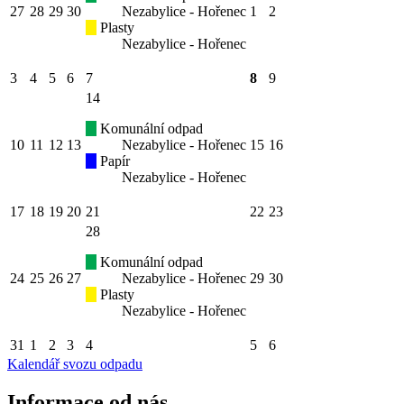
27
28
29
30
Nezabylice - Hořenec
1
2
Plasty
Nezabylice - Hořenec
3
4
5
6
7
8
9
14
Komunální odpad
10
11
12
13
Nezabylice - Hořenec
15
16
Papír
Nezabylice - Hořenec
17
18
19
20
21
22
23
28
Komunální odpad
24
25
26
27
Nezabylice - Hořenec
29
30
Plasty
Nezabylice - Hořenec
31
1
2
3
4
5
6
Kalendář svozu odpadu
Informace od nás