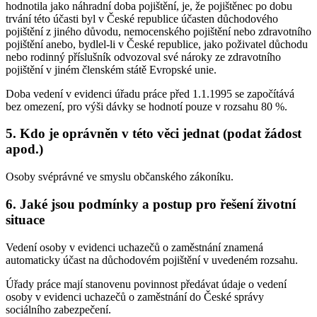
hodnotila jako náhradní doba pojištění, je, že pojištěnec po dobu
trvání této účasti byl v České republice účasten důchodového
pojištění z jiného důvodu, nemocenského pojištění nebo zdravotního
pojištění anebo, bydlel-li v České republice, jako poživatel důchodu
nebo rodinný příslušník odvozoval své nároky ze zdravotního
pojištění v jiném členském státě Evropské unie.
Doba vedení v evidenci úřadu práce před 1.1.1995 se započítává
bez omezení, pro výši dávky se hodnotí pouze v rozsahu 80 %.
5. Kdo je oprávněn v této věci jednat (podat žádost
apod.)
Osoby svéprávné ve smyslu občanského zákoníku.
6. Jaké jsou podmínky a postup pro řešení životní
situace
Vedení osoby v evidenci uchazečů o zaměstnání znamená
automaticky účast na důchodovém pojištění v uvedeném rozsahu.
Úřady práce mají stanovenu povinnost předávat údaje o vedení
osoby v evidenci uchazečů o zaměstnání do České správy
sociálního zabezpečení.