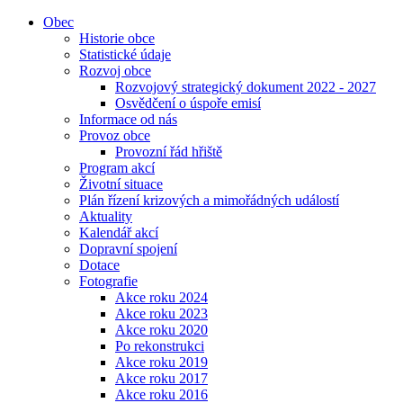
Obec
Historie obce
Statistické údaje
Rozvoj obce
Rozvojový strategický dokument 2022 - 2027
Osvědčení o úspoře emisí
Informace od nás
Provoz obce
Provozní řád hřiště
Program akcí
Životní situace
Plán řízení krizových a mimořádných událostí
Aktuality
Kalendář akcí
Dopravní spojení
Dotace
Fotografie
Akce roku 2024
Akce roku 2023
Akce roku 2020
Po rekonstrukci
Akce roku 2019
Akce roku 2017
Akce roku 2016