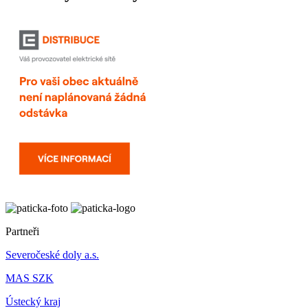
Partneři
Severočeské doly a.s.
MAS SZK
Ústecký kraj