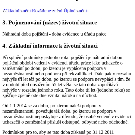
Základní znění
Rozšířené znění
Úplné znění
3. Pojmenování (název) životní situace
Náhradní doba pojištění - doba evidence u úřadu práce
4. Základní informace k životní situaci
Při splnění podmínky jednoho roku pojištění je náhradní dobou
pojištění období vedení v evidenci úřadu práce jako uchazeče o
zaměstnání po dobu, po kterou je vyplácena podpora v
nezaměstnanosti nebo podpora při rekvalifikaci. Dále pak v rozsahu
nejvýše tří let též po dobu, po kterou se podpora nevyplácí s tím, že
v období před dosažením 55 let věku se tato doba započítává
nejvýše v rozsahu jednoho roku. Tato doba tří let (jednoho roku) se
zjišťuje zpětně ode dne vzniku nároku na důchod.
Od 1.1.2014 se za dobu, po kterou náleží podpora v
nezaměstnanosti, považuje též doba, po kterou se podpora v
nezaměstnanosti neposkytuje z důvodu, že osobě vedené v evidenci
uchazečů o zaměstnání přísluší odstupné, odbytné nebo odchodné.
Podmínkou pro to, aby se tato doba získaná po 31.12.2011