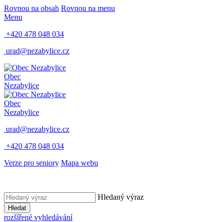
Rovnou na obsah
Rovnou na menu
Menu
+420 478 048 034
urad@nezabylice.cz
Obec
Nezabylice
Obec
Nezabylice
urad@nezabylice.cz
+420 478 048 034
Verze pro seniory
Mapa webu
Hledaný výraz
Hledat
rozšířené vyhledávání