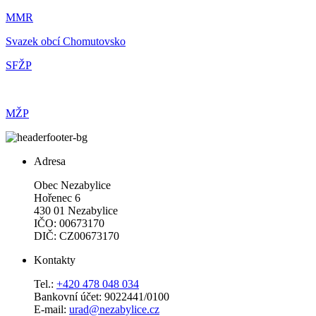
MMR
Svazek obcí Chomutovsko
SFŽP
MŽP
Adresa
Obec Nezabylice
Hořenec 6
430 01 Nezabylice
IČO: 00673170
DIČ: CZ00673170
Kontakty
Tel.:
+420 478 048 034
Bankovní účet: 9022441/0100
E-mail:
urad@nezabylice.cz