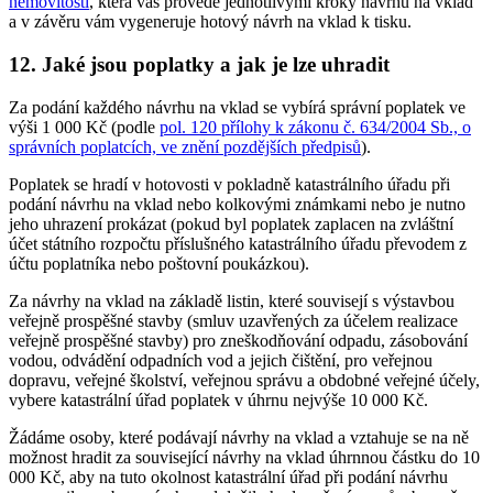
nemovitostí
, která vás provede jednotlivými kroky návrhu na vklad
a v závěru vám vygeneruje hotový návrh na vklad k tisku.
12. Jaké jsou poplatky a jak je lze uhradit
Za podání každého návrhu na vklad se vybírá správní poplatek ve
výši 1 000 Kč (podle
pol. 120 přílohy k zákonu č. 634/2004 Sb., o
správních poplatcích, ve znění pozdějších předpisů
).
Poplatek se hradí v hotovosti v pokladně katastrálního úřadu při
podání návrhu na vklad nebo kolkovými známkami nebo je nutno
jeho uhrazení prokázat (pokud byl poplatek zaplacen na zvláštní
účet státního rozpočtu příslušného katastrálního úřadu převodem z
účtu poplatníka nebo poštovní poukázkou).
Za návrhy na vklad na základě listin, které souvisejí s výstavbou
veřejně prospěšné stavby (smluv uzavřených za účelem realizace
veřejně prospěšné stavby) pro zneškodňování odpadu, zásobování
vodou, odvádění odpadních vod a jejich čištění, pro veřejnou
dopravu, veřejné školství, veřejnou správu a obdobné veřejné účely,
vybere katastrální úřad poplatek v úhrnu nejvýše 10 000 Kč.
Žádáme osoby, které podávají návrhy na vklad a vztahuje se na ně
možnost hradit za související návrhy na vklad úhrnnou částku do 10
000 Kč, aby na tuto okolnost katastrální úřad při podání návrhu