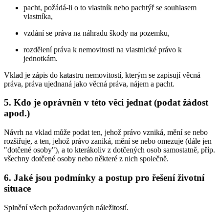
pacht, požádá-li o to vlastník nebo pachtýř se souhlasem
vlastníka,
vzdání se práva na náhradu škody na pozemku,
rozdělení práva k nemovitosti na vlastnické právo k
jednotkám.
Vklad je zápis do katastru nemovitostí, kterým se zapisují věcná
práva, práva ujednaná jako věcná práva, nájem a pacht.
5. Kdo je oprávněn v této věci jednat (podat žádost
apod.)
Návrh na vklad může podat ten, jehož právo vzniká, mění se nebo
rozšiřuje, a ten, jehož právo zaniká, mění se nebo omezuje (dále jen
"dotčené osoby"), a to kterákoliv z dotčených osob samostatně, příp.
všechny dotčené osoby nebo některé z nich společně.
6. Jaké jsou podmínky a postup pro řešení životní
situace
Splnění všech požadovaných náležitostí.