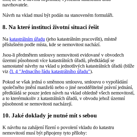
navrhovatele.
Návrh na vklad musí být podán na stanoveném formuláři.
8. Na které instituci životní situaci řešit
Na
katastrálním úřadu
(jeho katastrálním pracovišti), místně
příslušném podle místa, kde se nemovitost nachází.
Jsou-li předmětem smlouvy nemovitosti evidované v obvodech
územní působnosti více katastrálních úřadů, předkládají se
samostatné návrhy na vklad u jednotlivých katastrálních úřadů (blíže
viz
čl. 4 "Jednacího řádu katastrálního úřadu"
).
Pokud se však jedná o směnnou smlouvu, smlouvu o vypořádání
společného jmění manželů nebo o jiné neoddělitelné právní jednání,
předkládá se pouze jeden návrh na vklad ohledně všech nemovitostí,
a to kterémukoliv z katastrálních úřadů, v obvodu jehož územní
působnosti se nemovitosti nacházejí.
10. Jaké doklady je nutné mít s sebou
K návrhu na zahájení řízení o povolení vkladu do katastru
nemovitostí musí být připojeny tyto přílohy: