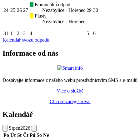
Komunální odpad
24
25
26
27
Nezabylice - Hořenec
29
30
Plasty
Nezabylice - Hořenec
31
1
2
3
4
5
6
Kalendář svozu odpadu
Informace od nás
Dostávejte informace z našeho webu prostřednictvím SMS a e-mailů
Více o službě
Chci se zaregistrovat
Kalendář
Srpen
2026
Po
Út
St
Čt
Pá
So
Ne