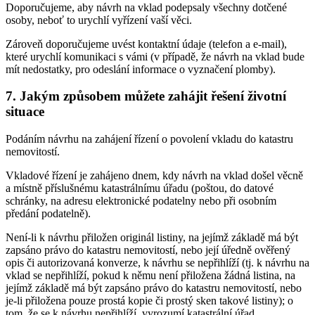
Doporučujeme, aby návrh na vklad podepsaly všechny dotčené
osoby, neboť to urychlí vyřízení vaší věci.
Zároveň doporučujeme uvést kontaktní údaje (telefon a e-mail),
které urychlí komunikaci s vámi (v případě, že návrh na vklad bude
mít nedostatky, pro odeslání informace o vyznačení plomby).
7. Jakým způsobem můžete zahájit řešení životní
situace
Podáním návrhu na zahájení řízení o povolení vkladu do katastru
nemovitostí.
Vkladové řízení je zahájeno dnem, kdy návrh na vklad došel věcně
a místně příslušnému katastrálnímu úřadu (poštou, do datové
schránky, na adresu elektronické podatelny nebo při osobním
předání podatelně).
Není-li k návrhu přiložen originál listiny, na jejímž základě má být
zapsáno právo do katastru nemovitostí, nebo její úředně ověřený
opis či autorizovaná konverze, k návrhu se nepřihlíží (tj. k návrhu na
vklad se nepřihlíží, pokud k němu není přiložena žádná listina, na
jejímž základě má být zapsáno právo do katastru nemovitostí, nebo
je-li přiložena pouze prostá kopie či prostý sken takové listiny); o
tom, že se k návrhu nepřihlíží, vyrozumí katastrální úřad