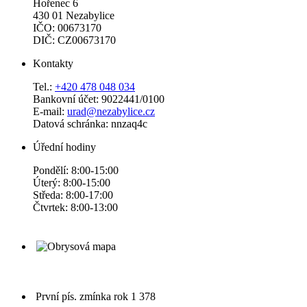
Hořenec 6
430 01 Nezabylice
IČO: 00673170
DIČ: CZ00673170
Kontakty
Tel.:
+420 478 048 034
Bankovní účet: 9022441/0100
E-mail:
urad@nezabylice.cz
Datová schránka: nnzaq4c
Úřední hodiny
Pondělí: 8:00-15:00
Úterý: 8:00-15:00
Středa: 8:00-17:00
Čtvrtek: 8:00-13:00
První pís. zmínka
rok 1 378