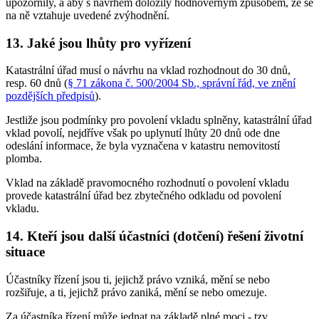
upozornily, a aby s návrhem doložily hodnověrným způsobem, že se
na ně vztahuje uvedené zvýhodnění.
13. Jaké jsou lhůty pro vyřízení
Katastrální úřad musí o návrhu na vklad rozhodnout do 30 dnů,
resp. 60 dnů (
§ 71 zákona č. 500/2004 Sb., správní řád, ve znění
pozdějších předpisů
).
Jestliže jsou podmínky pro povolení vkladu splněny, katastrální úřad
vklad povolí, nejdříve však po uplynutí lhůty 20 dnů ode dne
odeslání informace, že byla vyznačena v katastru nemovitostí
plomba.
Vklad na základě pravomocného rozhodnutí o povolení vkladu
provede katastrální úřad bez zbytečného odkladu od povolení
vkladu.
14. Kteří jsou další účastníci (dotčení) řešení životní
situace
Účastníky řízení jsou ti, jejichž právo vzniká, mění se nebo
rozšiřuje, a ti, jejichž právo zaniká, mění se nebo omezuje.
Za účastníka řízení může jednat na základě plné moci - tzv.