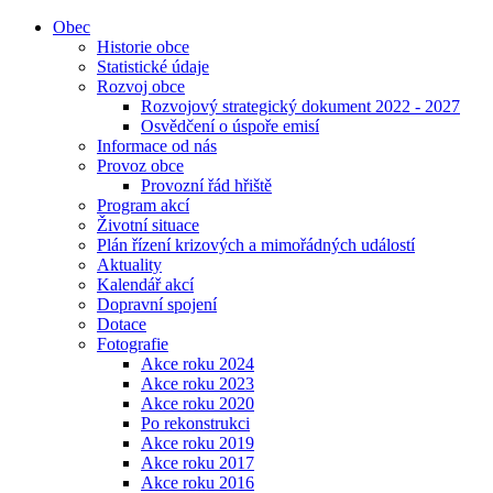
Obec
Historie obce
Statistické údaje
Rozvoj obce
Rozvojový strategický dokument 2022 - 2027
Osvědčení o úspoře emisí
Informace od nás
Provoz obce
Provozní řád hřiště
Program akcí
Životní situace
Plán řízení krizových a mimořádných událostí
Aktuality
Kalendář akcí
Dopravní spojení
Dotace
Fotografie
Akce roku 2024
Akce roku 2023
Akce roku 2020
Po rekonstrukci
Akce roku 2019
Akce roku 2017
Akce roku 2016