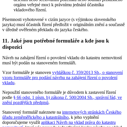
orgánu veřejné moci k právnímu jednání účastníka
vkladového řízení.
Písemnosti vyhotovené v cizím jazyce (s výjimkou slovenského
jazyka) musí účastník řízení předložit v originálním znění a současně
v úředně ověřeném překladu do jazyka českého.
11. Jaké jsou potřebné formuláře a kde jsou k
dispozici
Návrh na zahájení řízení o povolení vkladu do katastru nemovitostí
musí být podán na stanoveném formuláři.
Vzor formuláře je stanoven
vyhláškou č. 359/2013 Sb., o stanovení
vzoru formuláře pro podání návrhu na zahájení řízení o povolení
vkladu
.
Nepoužití stanoveného formuláře je důvodem k zastavení řízení
podle
§ 66 odst. 1 písm. b) zákona č. 500/2004 Sb., správní řád, ve
znění pozdějších předpisů
.
Stanovený formulář naleznete na
internetových stránkách Českého
úřadu zeměměřického a katastrálního
, k jeho vyplnění
doporučujeme využít
aplikaci Návrh na vklad práva do katastru