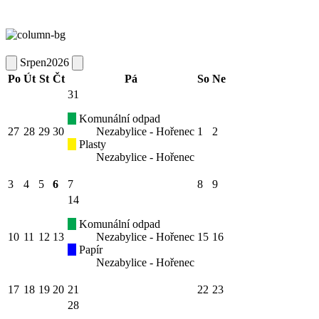
Srpen
2026
Po
Út
St
Čt
Pá
So
Ne
31
Komunální odpad
27
28
29
30
Nezabylice - Hořenec
1
2
Plasty
Nezabylice - Hořenec
3
4
5
6
7
8
9
14
Komunální odpad
10
11
12
13
Nezabylice - Hořenec
15
16
Papír
Nezabylice - Hořenec
17
18
19
20
21
22
23
28