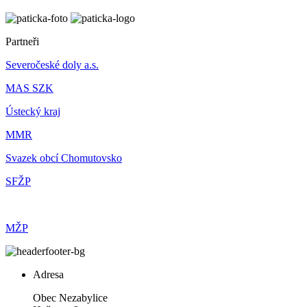
Partneři
Severočeské doly a.s.
MAS SZK
Ústecký kraj
MMR
Svazek obcí Chomutovsko
SFŽP
MŽP
Adresa
Obec Nezabylice