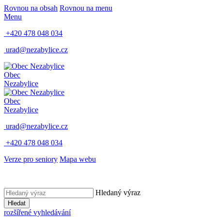
Rovnou na obsah
Rovnou na menu
Menu
+420 478 048 034
urad@nezabylice.cz
Obec
Nezabylice
Obec
Nezabylice
urad@nezabylice.cz
+420 478 048 034
Verze pro seniory
Mapa webu
Hledaný výraz
Hledat
rozšířené vyhledávání