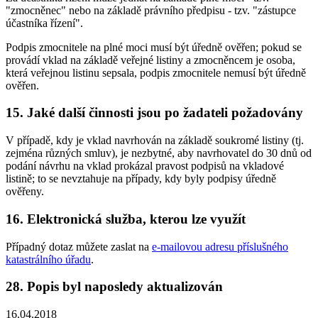
"zmocněnec" nebo na základě právního předpisu - tzv. "zástupce
účastníka řízení".
Podpis zmocnitele na plné moci musí být úředně ověřen; pokud se
provádí vklad na základě veřejné listiny a zmocněncem je osoba,
která veřejnou listinu sepsala, podpis zmocnitele nemusí být úředně
ověřen.
15. Jaké další činnosti jsou po žadateli požadovány
V případě, kdy je vklad navrhován na základě soukromé listiny (tj.
zejména různých smluv), je nezbytné, aby navrhovatel do 30 dnů od
podání návrhu na vklad prokázal pravost podpisů na vkladové
listině; to se nevztahuje na případy, kdy byly podpisy úředně
ověřeny.
16. Elektronická služba, kterou lze využít
Případný dotaz můžete zaslat na
e-mailovou adresu příslušného
katastrálního úřadu
.
28. Popis byl naposledy aktualizován
16.04.2018