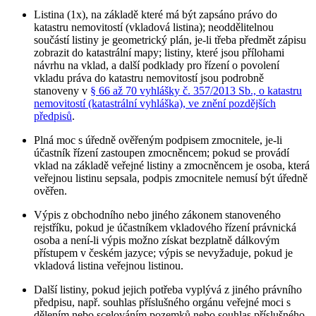
Listina (1x), na základě které má být zapsáno právo do
katastru nemovitostí (vkladová listina); neoddělitelnou
součástí listiny je geometrický plán, je-li třeba předmět zápisu
zobrazit do katastrální mapy; listiny, které jsou přílohami
návrhu na vklad, a další podklady pro řízení o povolení
vkladu práva do katastru nemovitostí jsou podrobně
stanoveny v
§ 66 až 70 vyhlášky č. 357/2013 Sb., o katastru
nemovitostí (katastrální vyhláška), ve znění pozdějších
předpisů
.
Plná moc s úředně ověřeným podpisem zmocnitele, je-li
účastník řízení zastoupen zmocněncem; pokud se provádí
vklad na základě veřejné listiny a zmocněncem je osoba, která
veřejnou listinu sepsala, podpis zmocnitele nemusí být úředně
ověřen.
Výpis z obchodního nebo jiného zákonem stanoveného
rejstříku, pokud je účastníkem vkladového řízení právnická
osoba a není-li výpis možno získat bezplatně dálkovým
přístupem v českém jazyce; výpis se nevyžaduje, pokud je
vkladová listina veřejnou listinou.
Další listiny, pokud jejich potřeba vyplývá z jiného právního
předpisu, např. souhlas příslušného orgánu veřejné moci s
dělením nebo scelováním pozemků nebo souhlas příslušného