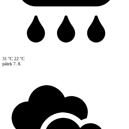
31 °C
22 °C
pátek
7. 8.