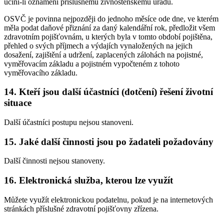
učiní-li oznámení příslušnému živnostenskému úřadu.
OSVČ je povinna nejpozději do jednoho měsíce ode dne, ve kterém
měla podat daňové přiznání za daný kalendářní rok, předložit všem
zdravotním pojišťovnám, u kterých byla v tomto období pojištěna,
přehled o svých příjmech a výdajích vynaložených na jejich
dosažení, zajištění a udržení, zaplacených zálohách na pojistné,
vyměřovacím základu a pojistném vypočteném z tohoto
vyměřovacího základu.
14. Kteří jsou další účastníci (dotčení) řešení životní
situace
Další účastníci postupu nejsou stanoveni.
15. Jaké další činnosti jsou po žadateli požadovány
Další činnosti nejsou stanoveny.
16. Elektronická služba, kterou lze využít
Můžete využít elektronickou podatelnu, pokud je na internetových
stránkách příslušné zdravotní pojišťovny zřízena.