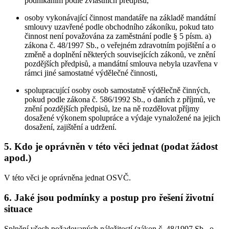
podnikáním podle zvláštních předpisů,
osoby vykonávající činnost mandatáře na základě mandátní
smlouvy uzavřené podle obchodního zákoníku, pokud tato
činnost není považována za zaměstnání podle § 5 písm. a)
zákona č. 48/1997 Sb., o veřejném zdravotním pojištění a o
změně a doplnění některých souvisejících zákonů, ve znění
pozdějších předpisů, a mandátní smlouva nebyla uzavřena v
rámci jiné samostatné výdělečné činnosti,
spolupracující osoby osob samostatně výdělečně činných,
pokud podle zákona č. 586/1992 Sb., o daních z příjmů, ve
znění pozdějších předpisů, lze na ně rozdělovat příjmy
dosažené výkonem spolupráce a výdaje vynaložené na jejich
dosažení, zajištění a udržení.
5. Kdo je oprávněn v této věci jednat (podat žádost
apod.)
V této věci je oprávněna jednat OSVČ.
6. Jaké jsou podmínky a postup pro řešení životní
situace
Splnění všech požadovaných náležitostí (zákon č. 48/1997 Sb., o