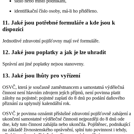
sídlo nebo místo podnikání,
identifikační číslo osoby, má-li ho přiděleno.
11. Jaké jsou potřebné formuláře a kde jsou k
dispozici
Jednotlivé zdravotní pojišťovny mají své formuláře.
12. Jaké jsou poplatky a jak je lze uhradit
Správní ani jiné poplatky nejsou stanoveny.
13. Jaké jsou lhůty pro vyřízení
OSVČ, která je současně zaměstnancem a samostatná výdělečná
činnost není hlavním zdrojem jejích příjmů, není povinna platit
zálohy na pojistné; pojistné zaplatí do 8 dnů po podání daňového
přiznání za uplynulý kalendářní rok.
OSVČ je povinna oznámit příslušné zdravotní pojišťovně zahájení a
ukončení samostatné výdělečné činnosti nejpozději do 8 dnů ode
dne, kdy tuto činnost zahájila nebo ukončila. Pojištěnec, podnikající
na základě živnostenského oprávnění, splní tuto povinnost i tehdy,