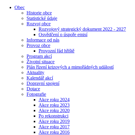
Obec
Historie obce
Statistické údaje
Rozvoj obce
Rozvojový strategický dokument 2022 - 2027
Osvědčení o úspoře emisí
Informace od nás
Provoz obce
Provozní řád hřiště
Program akcí
Životní situace
Plán řízení krizových a mimořádných událostí
Aktuality
Kalendář akcí
Dopravní spojení
Dotace
Fotografie
Akce roku 2024
Akce roku 2023
Akce roku 2020
Po rekonstrukci
Akce roku 2019
Akce roku 2017
Akce roku 2016