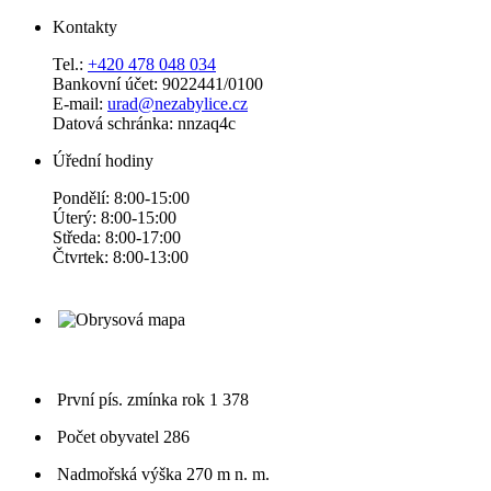
Kontakty
Tel.:
+420 478 048 034
Bankovní účet: 9022441/0100
E-mail:
urad@nezabylice.cz
Datová schránka: nnzaq4c
Úřední hodiny
Pondělí: 8:00-15:00
Úterý: 8:00-15:00
Středa: 8:00-17:00
Čtvrtek: 8:00-13:00
První pís. zmínka
rok 1 378
Počet obyvatel
286
Nadmořská výška
270 m n. m.