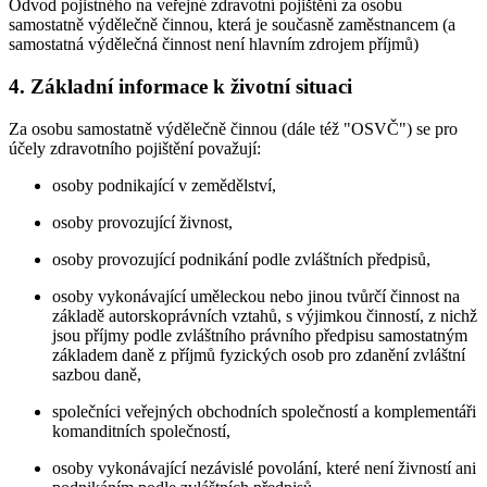
Odvod pojistného na veřejné zdravotní pojištění za osobu
samostatně výdělečně činnou, která je současně zaměstnancem (a
samostatná výdělečná činnost není hlavním zdrojem příjmů)
4. Základní informace k životní situaci
Za osobu samostatně výdělečně činnou (dále též "OSVČ") se pro
účely zdravotního pojištění považují:
osoby podnikající v zemědělství,
osoby provozující živnost,
osoby provozující podnikání podle zvláštních předpisů,
osoby vykonávající uměleckou nebo jinou tvůrčí činnost na
základě autorskoprávních vztahů, s výjimkou činností, z nichž
jsou příjmy podle zvláštního právního předpisu samostatným
základem daně z příjmů fyzických osob pro zdanění zvláštní
sazbou daně,
společníci veřejných obchodních společností a komplementáři
komanditních společností,
osoby vykonávající nezávislé povolání, které není živností ani