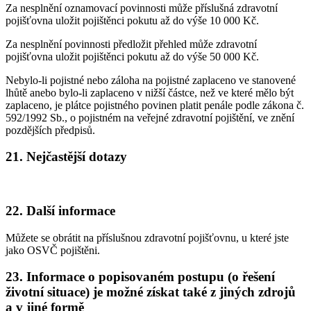
Za nesplnění oznamovací povinnosti může příslušná zdravotní
pojišťovna uložit pojištěnci pokutu až do výše 10 000 Kč.
Za nesplnění povinnosti předložit přehled může zdravotní
pojišťovna uložit pojištěnci pokutu až do výše 50 000 Kč.
Nebylo-li pojistné nebo záloha na pojistné zaplaceno ve stanovené
lhůtě anebo bylo-li zaplaceno v nižší částce, než ve které mělo být
zaplaceno, je plátce pojistného povinen platit penále podle zákona č.
592/1992 Sb., o pojistném na veřejné zdravotní pojištění, ve znění
pozdějších předpisů.
21. Nejčastější dotazy
22. Další informace
Můžete se obrátit na příslušnou zdravotní pojišťovnu, u které jste
jako OSVČ pojištěni.
23. Informace o popisovaném postupu (o řešení
životní situace) je možné získat také z jiných zdrojů
a v jiné formě