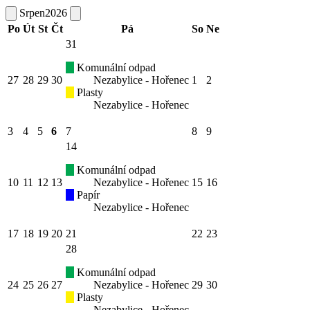
Srpen
2026
Po
Út
St
Čt
Pá
So
Ne
31
Komunální odpad
27
28
29
30
Nezabylice - Hořenec
1
2
Plasty
Nezabylice - Hořenec
3
4
5
6
7
8
9
14
Komunální odpad
10
11
12
13
Nezabylice - Hořenec
15
16
Papír
Nezabylice - Hořenec
17
18
19
20
21
22
23
28
Komunální odpad
24
25
26
27
Nezabylice - Hořenec
29
30
Plasty
Nezabylice - Hořenec