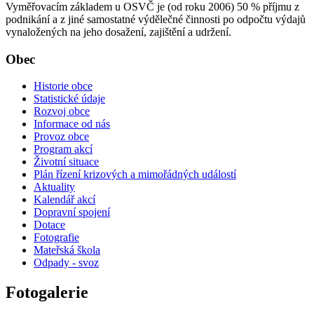
Vyměřovacím základem u OSVČ je (od roku 2006) 50 % příjmu z
podnikání a z jiné samostatné výdělečné činnosti po odpočtu výdajů
vynaložených na jeho dosažení, zajištění a udržení.
Obec
Historie obce
Statistické údaje
Rozvoj obce
Informace od nás
Provoz obce
Program akcí
Životní situace
Plán řízení krizových a mimořádných událostí
Aktuality
Kalendář akcí
Dopravní spojení
Dotace
Fotografie
Mateřská škola
Odpady - svoz
Fotogalerie