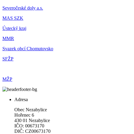
Severočeské doly a.s.
MAS SZK
Ústecký kraj
MMR
Svazek obcí Chomutovsko
SFŽP
MŽP
Adresa
Obec Nezabylice
Hořenec 6
430 01 Nezabylice
IČO: 00673170
DIČ: CZ00673170