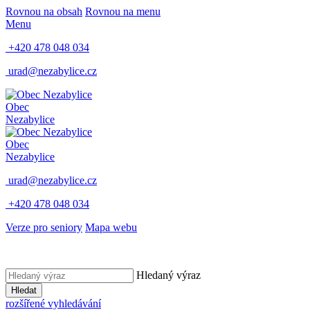
Rovnou na obsah
Rovnou na menu
Menu
+420 478 048 034
urad@nezabylice.cz
Obec
Nezabylice
Obec
Nezabylice
urad@nezabylice.cz
+420 478 048 034
Verze pro seniory
Mapa webu
Hledaný výraz
Hledat
rozšířené vyhledávání