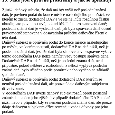
Zjistí-li daňový subjekt, že daň má být vyšší než poslední známá
daň, je povinen podat do konce měsíce následujícího po měsíci, ve
kterém to zjistil, dodatečné DAP a ve stejné lhůtě rozdílnou částku
uhradit; tato povinnost trvá, pokud běží lhůta pro stanovení daně;
poslední známá daň je výsledná daň, jak byla správcem daně dosud
pravomocně stanovena v dosavadním průběhu daňového řízení o
této dani.
Daňový subjekt je oprávněn podat do konce měsíce následujícího
po měsíci, ve kterém to zjistil, dodatečné DAP na daň nižší, než je
poslední známá daň, jestliže daň byla stanovena v nesprávné výši; v
tomto dodatečném DAP nelze namítat vady postupu správce daně.
Dodatečné DAP na daň nižší, než je poslední známá daň, není
přípustné, pokud některé z rozhodnutí, z něhož vyplývá poslední
známá daň, bylo učiněno podle pomůcek nebo vydáno na základě
sjednání daně.
Daňový subjekt je oprávněn podat dodatečné DAP, kterým se
nemění poslední známá daň, ale pouze údaje daňovým subjektem
dříve tvrzené.
V dodatečném DAP uvede daňový subjekt rozdíl oproti poslední
známé dani a den jeho zjištění; v případě dodatečného DAP na daň
nižší, nebo v případě, kdy se nemění poslední známá daň, ale pouze
údaje daňovým subjektem dříve tvrzené, uvede i důvody pro jeho
podání.