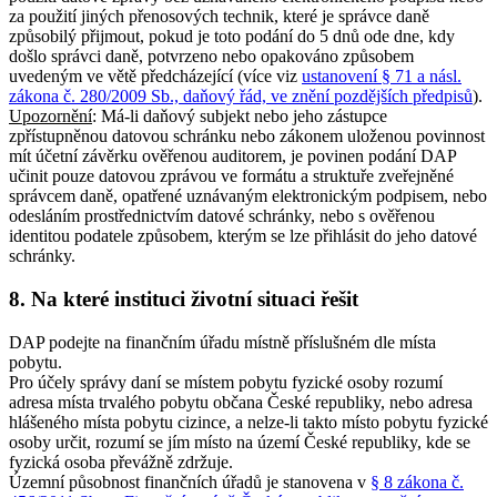
za použití jiných přenosových technik, které je správce daně
způsobilý přijmout, pokud je toto podání do 5 dnů ode dne, kdy
došlo správci daně, potvrzeno nebo opakováno způsobem
uvedeným ve větě předcházející (více viz
ustanovení § 71 a násl.
zákona č. 280/2009 Sb., daňový řád, ve znění pozdějších předpisů
).
Upozornění
: Má-li daňový subjekt nebo jeho zástupce
zpřístupněnou datovou schránku nebo zákonem uloženou povinnost
mít účetní závěrku ověřenou auditorem, je povinen podání DAP
učinit pouze datovou zprávou ve formátu a struktuře zveřejněné
správcem daně, opatřené uznávaným elektronickým podpisem, nebo
odesláním prostřednictvím datové schránky, nebo s ověřenou
identitou podatele způsobem, kterým se lze přihlásit do jeho datové
schránky.
8. Na které instituci životní situaci řešit
DAP podejte na finančním úřadu místně příslušném dle místa
pobytu.
Pro účely správy daní se místem pobytu fyzické osoby rozumí
adresa místa trvalého pobytu občana České republiky, nebo adresa
hlášeného místa pobytu cizince, a nelze-li takto místo pobytu fyzické
osoby určit, rozumí se jím místo na území České republiky, kde se
fyzická osoba převážně zdržuje.
Územní působnost finančních úřadů je stanovena v
§ 8 zákona č.