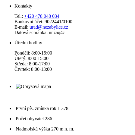
Kontakty
Tel.:
+420 478 048 034
Bankovní účet: 9022441/0100
E-mail:
urad@nezabylice.cz
Datová schránka: nnzaq4c
Úřední hodiny
Pondělí: 8:00-15:00
Úterý: 8:00-15:00
Středa: 8:00-17:00
Čtvrtek: 8:00-13:00
První pís. zmínka
rok 1 378
Počet obyvatel
286
Nadmořská výška
270 m n. m.