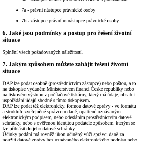
7a - právní nástupce právnické osoby
7b - zástupce právního nástupce právnické osoby
6. Jaké jsou podmínky a postup pro řešení životní
situace
Splnění všech požadovaných náležitostí.
7. Jakým způsobem můžete zahájit řešení životní
situace
DAP lze podat osobně (prostřednictvím zástupce) nebo poštou, a to
na tiskopise vydaném Ministerstvem financí České republiky nebo
na tiskovém výstupu z počítačové tiskárny, který má údaje, obsah i
uspořádání údajů shodné s tímto tiskopisem.
DAP lze podat též elektronicky, formou datové zprávy - ve formátu
a struktuře zveřejněné správcem daně, opatřené uznávaným
elektronickým podpisem, nebo odesláním prostřednictvím datové
schránky, nebo s ověřenou identitou podatele způsobem, kterým se
lze přihlásit do jeho datové schránky.
Účinky podání má rovněž úkon učiněný vůči správci daně za
použití datové zprávy bez uznávaného elektronického podpisu nebo