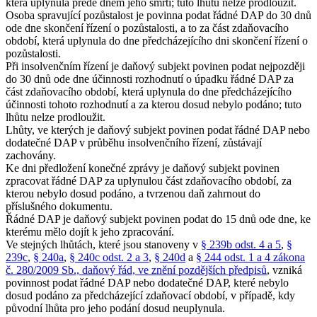
která uplynula přede dnem jeho smrti; tuto lhůtu nelze prodloužit.
Osoba spravující pozůstalost je povinna podat řádné DAP do 30 dnů
ode dne skončení řízení o pozůstalosti, a to za část zdaňovacího
období, která uplynula do dne předcházejícího dni skončení řízení o
pozůstalosti.
Při insolvenčním řízení je daňový subjekt povinen podat nejpozději
do 30 dnů ode dne účinnosti rozhodnutí o úpadku řádné DAP za
část zdaňovacího období, která uplynula do dne předcházejícího
účinnosti tohoto rozhodnutí a za kterou dosud nebylo podáno; tuto
lhůtu nelze prodloužit.
Lhůty, ve kterých je daňový subjekt povinen podat řádné DAP nebo
dodatečné DAP v průběhu insolvenčního řízení, zůstávají
zachovány.
Ke dni předložení konečné zprávy je daňový subjekt povinen
zpracovat řádné DAP za uplynulou část zdaňovacího období, za
kterou nebylo dosud podáno, a tvrzenou daň zahrnout do
příslušného dokumentu.
Řádné DAP je daňový subjekt povinen podat do 15 dnů ode dne, ke
kterému mělo dojít k jeho zpracování.
Ve stejných lhůtách, které jsou stanoveny v
§ 239b odst. 4 a 5
,
§
239c
,
§ 240a
,
§ 240c odst. 2 a 3
,
§ 240d
a
§ 244 odst. 1 a 4 zákona
č. 280/2009 Sb., daňový řád, ve znění pozdějších předpisů
, vzniká
povinnost podat řádné DAP nebo dodatečné DAP, které nebylo
dosud podáno za předcházející zdaňovací období, v případě, kdy
původní lhůta pro jeho podání dosud neuplynula.