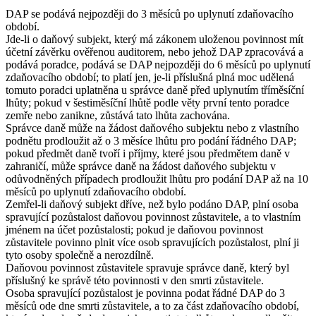
DAP se podává nejpozději do 3 měsíců po uplynutí zdaňovacího
období.
Jde-li o daňový subjekt, který má zákonem uloženou povinnost mít
účetní závěrku ověřenou auditorem, nebo jehož DAP zpracovává a
podává poradce, podává se DAP nejpozději do 6 měsíců po uplynutí
zdaňovacího období; to platí jen, je-li příslušná plná moc udělená
tomuto poradci uplatněna u správce daně před uplynutím tříměsíční
lhůty; pokud v šestiměsíční lhůtě podle věty první tento poradce
zemře nebo zanikne, zůstává tato lhůta zachována.
Správce daně může na žádost daňového subjektu nebo z vlastního
podnětu prodloužit až o 3 měsíce lhůtu pro podání řádného DAP;
pokud předmět daně tvoří i příjmy, které jsou předmětem daně v
zahraničí, může správce daně na žádost daňového subjektu v
odůvodněných případech prodloužit lhůtu pro podání DAP až na 10
měsíců po uplynutí zdaňovacího období.
Zemřel-li daňový subjekt dříve, než bylo podáno DAP, plní osoba
spravující pozůstalost daňovou povinnost zůstavitele, a to vlastním
jménem na účet pozůstalosti; pokud je daňovou povinnost
zůstavitele povinno plnit více osob spravujících pozůstalost, plní ji
tyto osoby společně a nerozdílně.
Daňovou povinnost zůstavitele spravuje správce daně, který byl
příslušný ke správě této povinnosti v den smrti zůstavitele.
Osoba spravující pozůstalost je povinna podat řádné DAP do 3
měsíců ode dne smrti zůstavitele, a to za část zdaňovacího období,