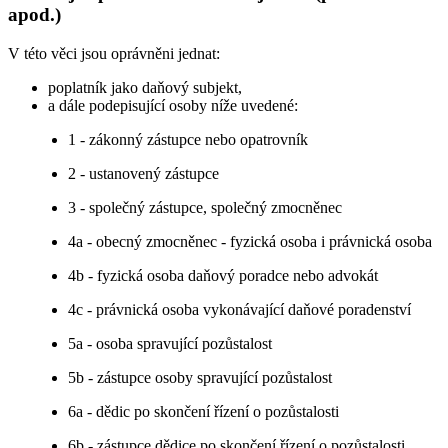
apod.)
V této věci jsou oprávněni jednat:
poplatník jako daňový subjekt,
a dále podepisující osoby níže uvedené:
1 - zákonný zástupce nebo opatrovník
2 - ustanovený zástupce
3 - společný zástupce, společný zmocněnec
4a - obecný zmocněnec - fyzická osoba i právnická osoba
4b - fyzická osoba daňový poradce nebo advokát
4c - právnická osoba vykonávající daňové poradenství
5a - osoba spravující pozůstalost
5b - zástupce osoby spravující pozůstalost
6a - dědic po skončení řízení o pozůstalosti
6b - zástupce dědice po skončení řízení o pozůstalosti