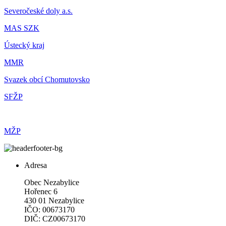
Severočeské doly a.s.
MAS SZK
Ústecký kraj
MMR
Svazek obcí Chomutovsko
SFŽP
MŽP
Adresa
Obec Nezabylice
Hořenec 6
430 01 Nezabylice
IČO: 00673170
DIČ: CZ00673170