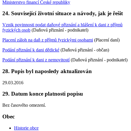
Ministerstvo financí České republiky
24. Související životní situace a návody, jak je řešit
Vznik povinnosti podat daňové přiznání a hlášení k dani z příjmů
fyzických osob
(Daňová přiznání - podnikatel)
Placení záloh na daň z příjmů fyzickými osobami
(Placení daní)
Podání přiznání k dani dědické
(Daňová přiznání - občan)
Podání přiznání k dani z nemovitostí
(Daňová přiznání - podnikatel)
28. Popis byl naposledy aktualizován
29.03.2016
29. Datum konce platnosti popisu
Bez časového omezení.
Obec
Historie obce