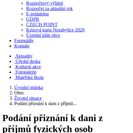
Rozpočtový výhled
Rozpočet za aktuální rok
E-podatelna
GDPR
CZECH POINT
Krizová karta Nezabylice 2026
Územní plán obce
Formuláře
Kontakt
Aktuality
Úřední deska
Kulturní akce
Fotogalerie
Mateřská škola
Úvodní stránka
Obec
Životní situace
Podání přiznání k dani z příjmů...
Podání přiznání k dani z
příjmů fyzických osob