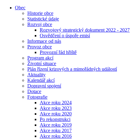
Obec
Historie obce
Statistické údaje
Rozvoj obce
Rozvojový strategický dokument 2022 - 2027
Osvědčení o úspoře emisí
Informace od nás
Provoz obce
Provozní řád hřiště
Program akcí
Životní situace
Plán řízení krizových a mimořádných událostí
Aktuality
Kalendář akcí
Dopravní spojení
Dotace
Fotografie
Akce roku 2024
Akce roku 2023
Akce roku 2020
Po rekonstrukci
Akce roku 2019
Akce roku 2017
Akce roku 2016