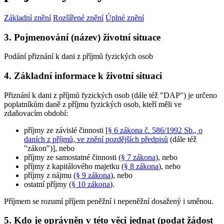
Základní znění
Rozšířené znění
Úplné znění
3. Pojmenování (název) životní situace
Podání přiznání k dani z příjmů fyzických osob
4. Základní informace k životní situaci
Přiznání k dani z příjmů fyzických osob (dále též "DAP") je určeno
poplatníkům daně z příjmu fyzických osob, kteří měli ve
zdaňovacím období:
příjmy ze závislé činnosti [
§ 6 zákona č. 586/1992 Sb., o
daních z příjmů, ve znění pozdějších předpisů
(dále též
"zákon")], nebo
příjmy ze samostatné činnosti (
§ 7 zákona
), nebo
příjmy z kapitálového majetku (
§ 8 zákona
), nebo
příjmy z nájmu (
§ 9 zákona
), nebo
ostatní příjmy (
§ 10 zákona
).
Příjmem se rozumí příjem peněžní i nepeněžní dosažený i směnou.
5. Kdo je oprávněn v této věci jednat (podat žádost