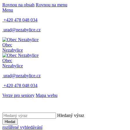
Rovnou na obsah
Rovnou na menu
Menu
+420 478 048 034
urad@nezabylice.cz
Obec
Nezabylice
Obec
Nezabylice
urad@nezabylice.cz
+420 478 048 034
Verze pro seniory
Mapa webu
Hledaný výraz
Hledat
rozšířené vyhledávání