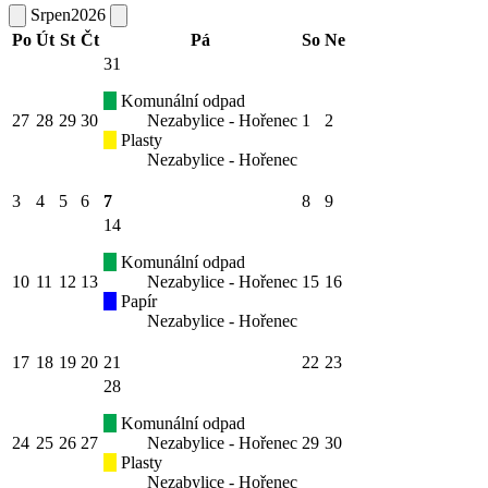
Srpen
2026
Po
Út
St
Čt
Pá
So
Ne
31
Komunální odpad
27
28
29
30
Nezabylice - Hořenec
1
2
Plasty
Nezabylice - Hořenec
3
4
5
6
7
8
9
14
Komunální odpad
10
11
12
13
Nezabylice - Hořenec
15
16
Papír
Nezabylice - Hořenec
17
18
19
20
21
22
23
28
Komunální odpad
24
25
26
27
Nezabylice - Hořenec
29
30
Plasty
Nezabylice - Hořenec