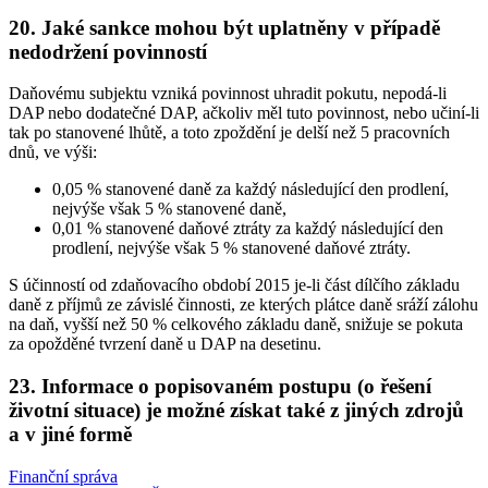
20. Jaké sankce mohou být uplatněny v případě
nedodržení povinností
Daňovému subjektu vzniká povinnost uhradit pokutu, nepodá-li
DAP nebo dodatečné DAP, ačkoliv měl tuto povinnost, nebo učiní-li
tak po stanovené lhůtě, a toto zpoždění je delší než 5 pracovních
dnů, ve výši:
0,05 % stanovené daně za každý následující den prodlení,
nejvýše však 5 % stanovené daně,
0,01 % stanovené daňové ztráty za každý následující den
prodlení, nejvýše však 5 % stanovené daňové ztráty.
S účinností od zdaňovacího období 2015 je-li část dílčího základu
daně z příjmů ze závislé činnosti, ze kterých plátce daně sráží zálohu
na daň, vyšší než 50 % celkového základu daně, snižuje se pokuta
za opožděné tvrzení daně u DAP na desetinu.
23. Informace o popisovaném postupu (o řešení
životní situace) je možné získat také z jiných zdrojů
a v jiné formě
Finanční správa