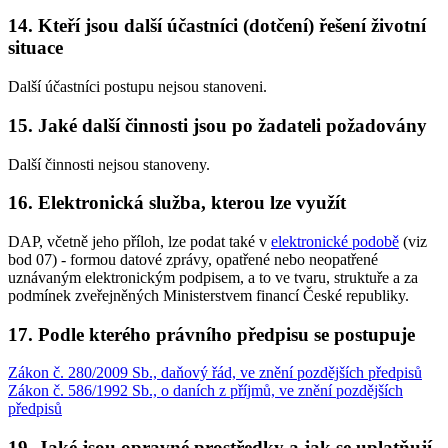
14. Kteří jsou další účastníci (dotčení) řešení životní
situace
Další účastníci postupu nejsou stanoveni.
15. Jaké další činnosti jsou po žadateli požadovány
Další činnosti nejsou stanoveny.
16. Elektronická služba, kterou lze využít
DAP, včetně jeho příloh, lze podat také v
elektronické podobě
(viz
bod 07) - formou datové zprávy, opatřené nebo neopatřené
uznávaným elektronickým podpisem, a to ve tvaru, struktuře a za
podmínek zveřejněných Ministerstvem financí České republiky.
17. Podle kterého právního předpisu se postupuje
Zákon č. 280/2009 Sb., daňový řád, ve znění pozdějších předpisů
Zákon č. 586/1992 Sb., o daních z příjmů, ve znění pozdějších
předpisů
19. Jaké jsou opravné prostředky a jak se uplatňují