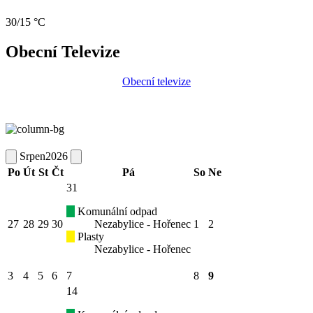
30/15 °C
Obecní Televize
Obecní televize
Srpen
2026
Po
Út
St
Čt
Pá
So
Ne
31
Komunální odpad
27
28
29
30
Nezabylice - Hořenec
1
2
Plasty
Nezabylice - Hořenec
3
4
5
6
7
8
9
14