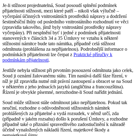
Je-li stížnost projednatelná, Soud posoudí splnění podmínek
přijatelnosti stížnosti, mezi které patří – nikoli však výlučně –
vyčerpání účinných vnitrostátních prostředků nápravy a dodržení
šestiměsíční lhůty od posledního vnitrostátního rozhodnutí ve věci
(zpravidla takového, jímž byly vnitrostátní prostředky nápravy
vyčerpány). Při nesplnění byť i jedné z podmínek přijatelnosti
stanovených v článcích 34 a 35 Úmluvy ve vztahu k některé
stížnostní námitce bude tato námitka, případně celá stížnost
odmítnuta (prohlášena za nepřijatelnou). Podrobnější informace o
podmínkách přijatelnosti lze čerpat z
Praktické příručky k
podmínkám přijatelnosti
.
Jestliže nebyla stížnost při prvotním posouzení odmítnuta jako celek,
Soud ji oznámí žalovanému státu. Tím nastává další fáze řízení, v
níž je již zpravidla nutné mít právní zastoupení a obracet se na Soud
v některém z jeho jednacích jazyků (angličtina a francouzština).
Řízení je obvykle písemné, nerozhodne-li Soud nařídit jednání.
Soud může stížnost stále odmítnout jako nepřijatelnou. Pokud tak
neučiní, rozhodne o odůvodněnosti stížnostních námitek
prohlášených za přijatelné a vydá rozsudek, v němž určí, zda
(případně v jakém rozsahu) došlo k porušení Úmluvy, a rozhodne
případně také o přiznání spravedlivého zadostiučinění k náhradě
účelně vynaložených nákladů řízení, majetkové škody a
nemajetkové újmy.