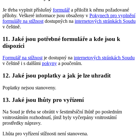
Je třeba vyplnit příslušný
formulář
a přiložit k němu požadované
přílohy. Veškeré informace jsou obsaženy v
Pokynech pro vyplnění
formuláře na stížnost
dostupných na
internetových stránkách Soudu
v češtině.
11. Jaké jsou potřebné formuláře a kde jsou k
dispozici
Formulář na stížnost
je dostupný na
internetových stránkách Soudu
v češtině i s dalšími
pokyny
a poučením.
12. Jaké jsou poplatky a jak je lze uhradit
Poplatky nejsou stanoveny.
13. Jaké jsou lhůty pro vyřízení
Na Soud je třeba se obrátit v šestiměsíční lhůtě po posledním
vnitrostátním rozhodnutí, jímž byly vyčerpány vnitrostátní
prostředky nápravy.
Lhůta pro vyřízení stížnosti není stanovena.