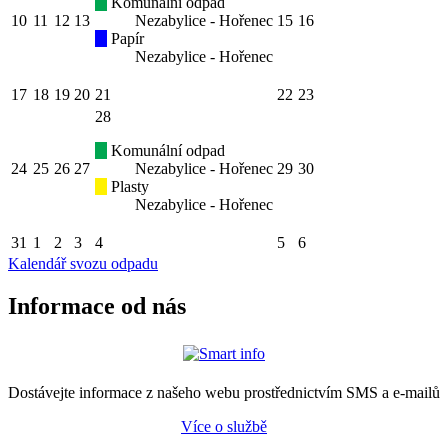
Komunální odpad
10
11
12
13
Nezabylice - Hořenec
15
16
Papír
Nezabylice - Hořenec
17
18
19
20
21
22
23
28
Komunální odpad
24
25
26
27
Nezabylice - Hořenec
29
30
Plasty
Nezabylice - Hořenec
31
1
2
3
4
5
6
Kalendář svozu odpadu
Informace od nás
Dostávejte informace z našeho webu prostřednictvím SMS a e-mailů
Více o službě