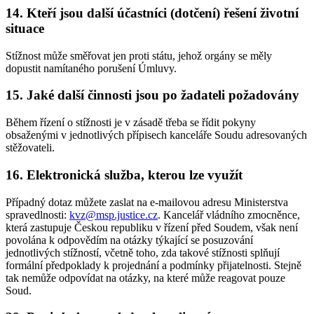
14. Kteří jsou další účastníci (dotčení) řešení životní
situace
Stížnost může směřovat jen proti státu, jehož orgány se měly
dopustit namítaného porušení Úmluvy.
15. Jaké další činnosti jsou po žadateli požadovány
Během řízení o stížnosti je v zásadě třeba se řídit pokyny
obsaženými v jednotlivých přípisech kanceláře Soudu adresovaných
stěžovateli.
16. Elektronická služba, kterou lze využít
Případný dotaz můžete zaslat na e-mailovou adresu Ministerstva
spravedlnosti:
kvz@msp.justice.cz
. Kancelář vládního zmocněnce,
která zastupuje Českou republiku v řízení před Soudem, však není
povolána k odpovědím na otázky týkající se posuzování
jednotlivých stížností, včetně toho, zda takové stížnosti splňují
formální předpoklady k projednání a podmínky přijatelnosti. Stejně
tak nemůže odpovídat na otázky, na které může reagovat pouze
Soud.