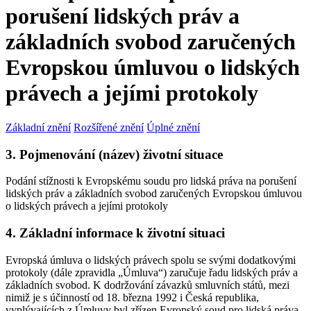
porušení lidských práv a
základních svobod zaručených
Evropskou úmluvou o lidských
právech a jejími protokoly
Základní znění
Rozšířené znění
Úplné znění
3. Pojmenování (název) životní situace
Podání stížnosti k Evropskému soudu pro lidská práva na porušení
lidských práv a základních svobod zaručených Evropskou úmluvou
o lidských právech a jejími protokoly
4. Základní informace k životní situaci
Evropská úmluva o lidských právech spolu se svými dodatkovými
protokoly (dále zpravidla „Úmluva“) zaručuje řadu lidských práv a
základních svobod. K dodržování závazků smluvních států, mezi
nimiž je s účinností od 18. března 1992 i Česká republika,
vyplývajících z Úmluvy byl zřízen Evropský soud pro lidská práva