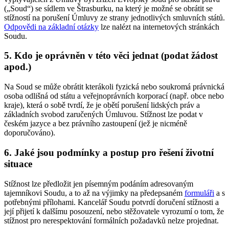
(„Soud“) se sídlem ve Štrasburku, na který je možné se obrátit se
stížností na porušení Úmluvy ze strany jednotlivých smluvních států.
Odpovědi na základní otázky
lze nalézt na internetových stránkách
Soudu.
5. Kdo je oprávněn v této věci jednat (podat žádost
apod.)
Na Soud se může obrátit kterákoli fyzická nebo soukromá právnická
osoba odlišná od státu a veřejnoprávních korporací (např. obce nebo
kraje), která o sobě tvrdí, že je obětí porušení lidských práv a
základních svobod zaručených Úmluvou. Stížnost lze podat v
českém jazyce a bez právního zastoupení (jež je nicméně
doporučováno).
6. Jaké jsou podmínky a postup pro řešení životní
situace
Stížnost lze předložit jen písemným podáním adresovaným
tajemníkovi Soudu, a to až na výjimky na předepsaném
formuláři
a s
potřebnými přílohami. Kancelář Soudu potvrdí doručení stížnosti a
její přijetí k dalšímu posouzení, nebo stěžovatele vyrozumí o tom, že
stížnost pro nerespektování formálních požadavků nelze projednat.