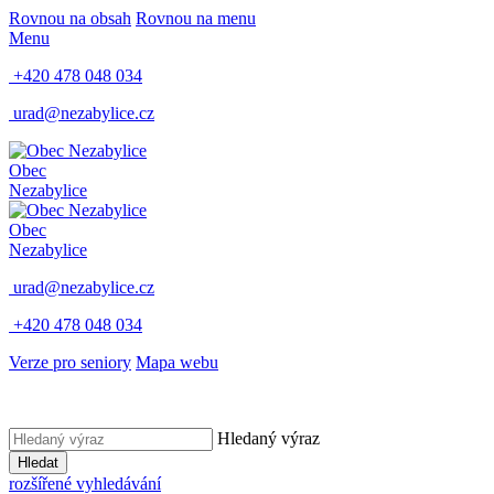
Rovnou na obsah
Rovnou na menu
Menu
+420 478 048 034
urad@nezabylice.cz
Obec
Nezabylice
Obec
Nezabylice
urad@nezabylice.cz
+420 478 048 034
Verze pro seniory
Mapa webu
Hledaný výraz
Hledat
rozšířené vyhledávání