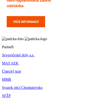
Partneři
Severočeské doly a.s.
MAS SZK
Ústecký kraj
MMR
Svazek obcí Chomutovsko
SFŽP