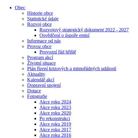
Obec
Historie obce
Statistické údaje
Rozvoj obce
Rozvojový strategický dokument 2022 - 2027
Osvědčení o úspoře emisí
Informace od nás
Provoz obce
Provozní řád hřiště
Program akcí
Životní situace
Plán řízení krizových a mimořádných událostí
Aktuality
Kalendář akcí
Dopravní spojení
Dotace
Fotografie
Akce roku 2024
Akce roku 2023
Akce roku 2020
Po rekonstrukci
Akce roku 2019
Akce roku 2017
Akce roku 2016