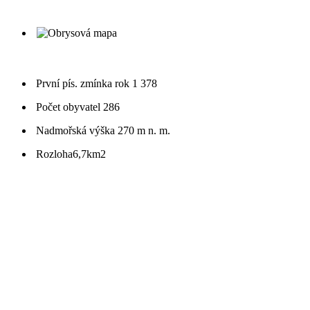
První pís. zmínka
rok 1 378
Počet obyvatel
286
Nadmořská výška
270 m n. m.
Rozloha
6,7km2