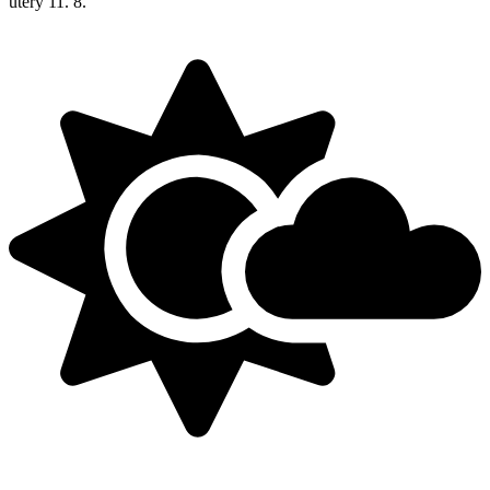
úterý
11. 8.