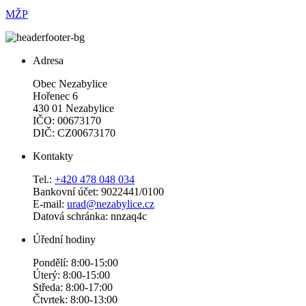
MŽP
Adresa
Obec Nezabylice
Hořenec 6
430 01 Nezabylice
IČO: 00673170
DIČ: CZ00673170
Kontakty
Tel.:
+420 478 048 034
Bankovní účet: 9022441/0100
E-mail:
urad@nezabylice.cz
Datová schránka: nnzaq4c
Úřední hodiny
Pondělí: 8:00-15:00
Úterý: 8:00-15:00
Středa: 8:00-17:00
Čtvrtek: 8:00-13:00