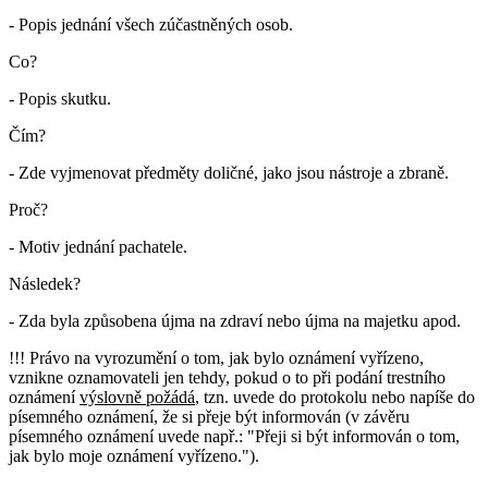
- Popis jednání všech zúčastněných osob.
Co?
- Popis skutku.
Čím?
- Zde vyjmenovat předměty doličné, jako jsou nástroje a zbraně.
Proč?
- Motiv jednání pachatele.
Následek?
- Zda byla způsobena újma na zdraví nebo újma na majetku apod.
!!! Právo na vyrozumění o tom, jak bylo oznámení vyřízeno,
vznikne oznamovateli jen tehdy, pokud o to při podání trestního
oznámení
výslovně požádá
, tzn. uvede do protokolu nebo napíše do
písemného oznámení, že si přeje být informován (v závěru
písemného oznámení uvede např.: "Přeji si být informován o tom,
jak bylo moje oznámení vyřízeno.").