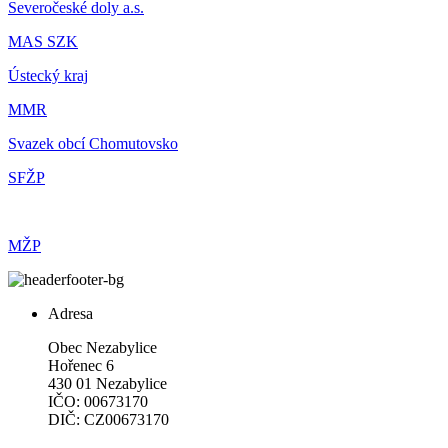
Severočeské doly a.s.
MAS SZK
Ústecký kraj
MMR
Svazek obcí Chomutovsko
SFŽP
MŽP
Adresa
Obec Nezabylice
Hořenec 6
430 01 Nezabylice
IČO: 00673170
DIČ: CZ00673170