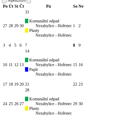
Srpen
2026
Po
Út
St
Čt
Pá
So
Ne
31
Komunální odpad
27
28
29
30
Nezabylice - Hořenec
1
2
Plasty
Nezabylice - Hořenec
3
4
5
6
7
8
9
14
Komunální odpad
10
11
12
13
Nezabylice - Hořenec
15
16
Papír
Nezabylice - Hořenec
17
18
19
20
21
22
23
28
Komunální odpad
24
25
26
27
Nezabylice - Hořenec
29
30
Plasty
Nezabylice - Hořenec