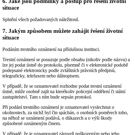
6. Jaké jsou podmínky a postup pro řešení životní
situace
Splnění všech požadovaných náležitostí.
7. Jakým způsobem můžete zahájit řešení životní
situace
Podáním trestního oznámení na příslušnou instituci.
Trestní oznámení se posuzuje podle obsahu (nikoliv podle názvu) a
lze jej podat ústně do protokolu, písemně či v elektronické podobě
podepsané elektronicky podle zvláštních právních předpisů,
telegraficky, telefaxem nebo dálnopisem.
V případě, že se oznamovatel rozhodne podat trestní oznámení
ústně, může osobně zajít na kterékoliv policejní oddělení či státní
zastupitelství. Tam s ním bude sepsán protokol.
Při podání trestního oznámení je oznamovatel vyslechnut o
okolnostech, za nichž byl čin spáchán, o osobních poměrech toho,
na něhož se oznámení podává, o důkazech a o výši škody
způsobené oznámeným činem.
V případě, že je oznamovatel zároveň poškozeným nebo jeho