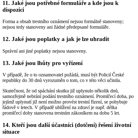
11. Jaké jsou potřebné formuláře a kde jsou k
dispozici
Forma a obsah trestního oznámení nejsou formálně stanoveny;
nejsou tedy stanoveny ani žádné předepsané formuláře.
12. Jaké jsou poplatky a jak je lze uhradit
Správní ani jiné poplatky nejsou stanoveny.
13. Jaké jsou lhůty pro vyřízení
V případě, že o to oznamovatel požádá, musí být Policií České
republiky do 30 dnů vyrozuměn o tom, co v této věci učinila.
Skutečnost, že od spáchání skutku již uplynulo několik dnů,
samozřejmě nebrání podání trestního oznámení. Promlčecí doba, po
jejímž uplynutí již není možno provést trestní řízení, se pohybuje
řádově v letech. V případě ublížení na zdraví je např. délka
promlčecí doby stanovena trestním zákoníkem na dobu 5 let.
14. Kteří jsou další účastníci (dotčení) řešení životní
situace