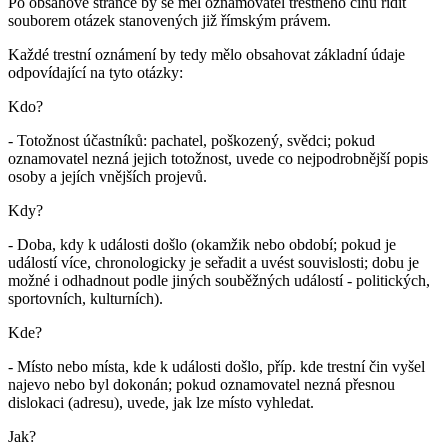
Po obsahové stránce by se měl oznamovatel trestného činu řídit
souborem otázek stanovených již římským právem.
Každé trestní oznámení by tedy mělo obsahovat základní údaje
odpovídající na tyto otázky:
Kdo?
- Totožnost účastníků: pachatel, poškozený, svědci; pokud
oznamovatel nezná jejich totožnost, uvede co nejpodrobnější popis
osoby a jejích vnějších projevů.
Kdy?
- Doba, kdy k události došlo (okamžik nebo období; pokud je
událostí více, chronologicky je seřadit a uvést souvislosti; dobu je
možné i odhadnout podle jiných souběžných událostí - politických,
sportovních, kulturních).
Kde?
- Místo nebo místa, kde k události došlo, příp. kde trestní čin vyšel
najevo nebo byl dokonán; pokud oznamovatel nezná přesnou
dislokaci (adresu), uvede, jak lze místo vyhledat.
Jak?