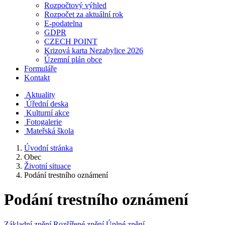
Rozpočtový výhled
Rozpočet za aktuální rok
E-podatelna
GDPR
CZECH POINT
Krizová karta Nezabylice 2026
Územní plán obce
Formuláře
Kontakt
Aktuality
Úřední deska
Kulturní akce
Fotogalerie
Mateřská škola
Úvodní stránka
Obec
Životní situace
Podání trestního oznámení
Podání trestního oznámení
Základní znění
Rozšířené znění
Úplné znění