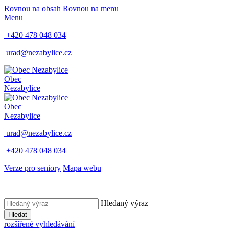
Rovnou na obsah
Rovnou na menu
Menu
+420 478 048 034
urad@nezabylice.cz
Obec
Nezabylice
Obec
Nezabylice
urad@nezabylice.cz
+420 478 048 034
Verze pro seniory
Mapa webu
Hledaný výraz
Hledat
rozšířené vyhledávání