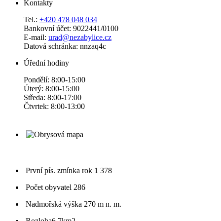
Kontakty
Tel.:
+420 478 048 034
Bankovní účet: 9022441/0100
E-mail:
urad@nezabylice.cz
Datová schránka: nnzaq4c
Úřední hodiny
Pondělí: 8:00-15:00
Úterý: 8:00-15:00
Středa: 8:00-17:00
Čtvrtek: 8:00-13:00
První pís. zmínka
rok 1 378
Počet obyvatel
286
Nadmořská výška
270 m n. m.
Rozloha
6,7km2