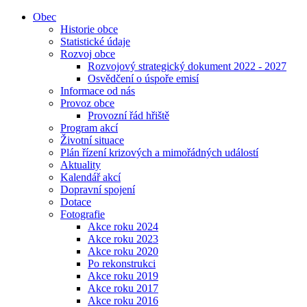
Obec
Historie obce
Statistické údaje
Rozvoj obce
Rozvojový strategický dokument 2022 - 2027
Osvědčení o úspoře emisí
Informace od nás
Provoz obce
Provozní řád hřiště
Program akcí
Životní situace
Plán řízení krizových a mimořádných událostí
Aktuality
Kalendář akcí
Dopravní spojení
Dotace
Fotografie
Akce roku 2024
Akce roku 2023
Akce roku 2020
Po rekonstrukci
Akce roku 2019
Akce roku 2017
Akce roku 2016