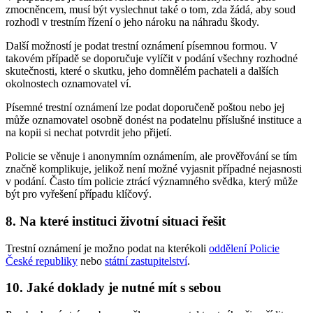
zmocněncem, musí být vyslechnut také o tom, zda žádá, aby soud
rozhodl v trestním řízení o jeho nároku na náhradu škody.
Další možností je podat trestní oznámení písemnou formou. V
takovém případě se doporučuje vylíčit v podání všechny rozhodné
skutečnosti, které o skutku, jeho domnělém pachateli a dalších
okolnostech oznamovatel ví.
Písemné trestní oznámení lze podat doporučeně poštou nebo jej
může oznamovatel osobně donést na podatelnu příslušné instituce a
na kopii si nechat potvrdit jeho přijetí.
Policie se věnuje i anonymním oznámením, ale prověřování se tím
značně komplikuje, jelikož není možné vyjasnit případné nejasnosti
v podání. Často tím policie ztrácí významného svědka, který může
být pro vyřešení případu klíčový.
8. Na které instituci životní situaci řešit
Trestní oznámení je možno podat na kterékoli
oddělení Policie
České republiky
nebo
státní zastupitelství
.
10. Jaké doklady je nutné mít s sebou