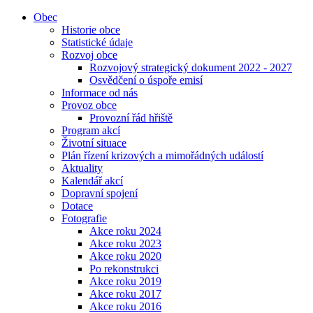
Obec
Historie obce
Statistické údaje
Rozvoj obce
Rozvojový strategický dokument 2022 - 2027
Osvědčení o úspoře emisí
Informace od nás
Provoz obce
Provozní řád hřiště
Program akcí
Životní situace
Plán řízení krizových a mimořádných událostí
Aktuality
Kalendář akcí
Dopravní spojení
Dotace
Fotografie
Akce roku 2024
Akce roku 2023
Akce roku 2020
Po rekonstrukci
Akce roku 2019
Akce roku 2017
Akce roku 2016