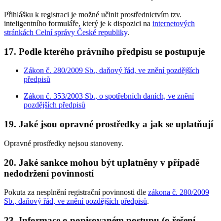
Přihlášku k registraci je možné učinit prostřednictvím tzv.
inteligentního formuláře, který je k dispozici na
internetových
stránkách Celní správy České republiky
.
17. Podle kterého právního předpisu se postupuje
Zákon č. 280/2009 Sb., daňový řád, ve znění pozdějších
předpisů
Zákon č. 353/2003 Sb., o spotřebních daních, ve znění
pozdějších předpisů
19. Jaké jsou opravné prostředky a jak se uplatňují
Opravné prostředky nejsou stanoveny.
20. Jaké sankce mohou být uplatněny v případě
nedodržení povinností
Pokuta za nesplnění registrační povinnosti dle
zákona č. 280/2009
Sb., daňový řád, ve znění pozdějších předpisů
.
23. Informace o popisovaném postupu (o řešení