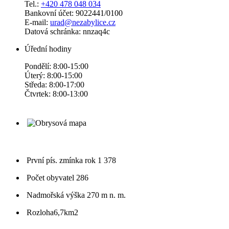
Tel.:
+420 478 048 034
Bankovní účet: 9022441/0100
E-mail:
urad@nezabylice.cz
Datová schránka: nnzaq4c
Úřední hodiny
Pondělí: 8:00-15:00
Úterý: 8:00-15:00
Středa: 8:00-17:00
Čtvrtek: 8:00-13:00
První pís. zmínka
rok 1 378
Počet obyvatel
286
Nadmořská výška
270 m n. m.
Rozloha
6,7km2