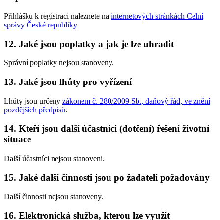
Přihlášku k registraci naleznete na
internetových stránkách Celní
správy České republiky
.
12. Jaké jsou poplatky a jak je lze uhradit
Správní poplatky nejsou stanoveny.
13. Jaké jsou lhůty pro vyřízení
Lhůty jsou určeny
zákonem č. 280/2009 Sb., daňový řád, ve znění
pozdějších předpisů
.
14. Kteří jsou další účastníci (dotčení) řešení životní
situace
Další účastníci nejsou stanoveni.
15. Jaké další činnosti jsou po žadateli požadovány
Další činnosti nejsou stanoveny.
16. Elektronická služba, kterou lze využít