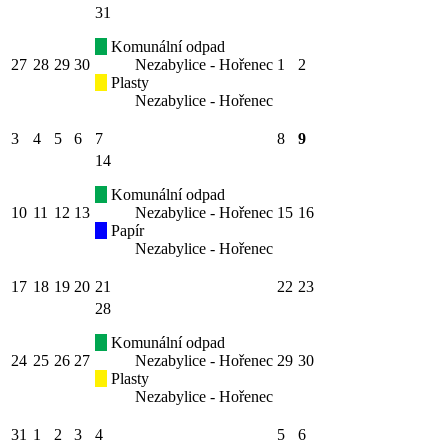
31
Komunální odpad
27
28
29
30
Nezabylice - Hořenec
1
2
Plasty
Nezabylice - Hořenec
3
4
5
6
7
8
9
14
Komunální odpad
10
11
12
13
Nezabylice - Hořenec
15
16
Papír
Nezabylice - Hořenec
17
18
19
20
21
22
23
28
Komunální odpad
24
25
26
27
Nezabylice - Hořenec
29
30
Plasty
Nezabylice - Hořenec
31
1
2
3
4
5
6