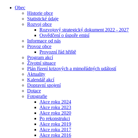
Obec
Historie obce
Statistické údaje
Rozvoj obce
Rozvojový strategický dokument 2022 - 2027
Osvědčení o úspoře emisí
Informace od nás
Provoz obce
Provozní řád hřiště
Program akcí
Životní situace
Plán řízení krizových a mimořádných událostí
Aktuality
Kalendář akcí
Dopravní spojení
Dotace
Fotografie
Akce roku 2024
Akce roku 2023
Akce roku 2020
Po rekonstrukci
Akce roku 2019
Akce roku 2017
Akce roku 2016