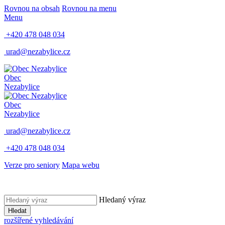
Rovnou na obsah
Rovnou na menu
Menu
+420 478 048 034
urad@nezabylice.cz
Obec
Nezabylice
Obec
Nezabylice
urad@nezabylice.cz
+420 478 048 034
Verze pro seniory
Mapa webu
Hledaný výraz
Hledat
rozšířené vyhledávání