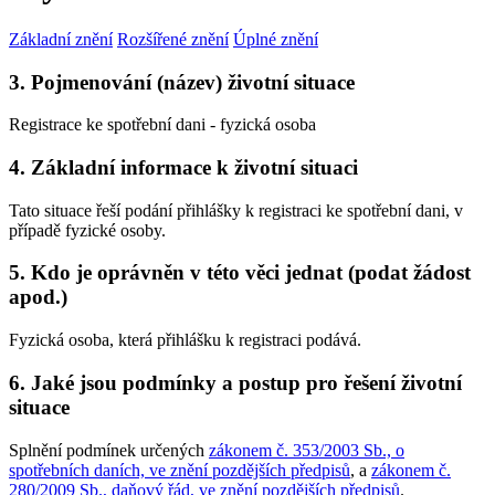
Základní znění
Rozšířené znění
Úplné znění
3. Pojmenování (název) životní situace
Registrace ke spotřební dani - fyzická osoba
4. Základní informace k životní situaci
Tato situace řeší podání přihlášky k registraci ke spotřební dani, v
případě fyzické osoby.
5. Kdo je oprávněn v této věci jednat (podat žádost
apod.)
Fyzická osoba, která přihlášku k registraci podává.
6. Jaké jsou podmínky a postup pro řešení životní
situace
Splnění podmínek určených
zákonem č. 353/2003 Sb., o
spotřebních daních, ve znění pozdějších předpisů
, a
zákonem č.
280/2009 Sb., daňový řád, ve znění pozdějších předpisů
.