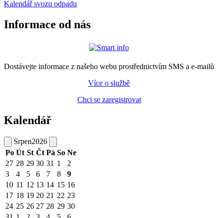
Kalendář svozu odpadu
Informace od nás
Dostávejte informace z našeho webu prostřednictvím SMS a e-mailů
Více o službě
Chci se zaregistrovat
Kalendář
Srpen
2026
Po
Út
St
Čt
Pá
So
Ne
27
28
29
30
31
1
2
3
4
5
6
7
8
9
10
11
12
13
14
15
16
17
18
19
20
21
22
23
24
25
26
27
28
29
30
31
1
2
3
4
5
6