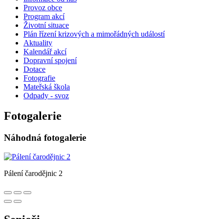
Provoz obce
Program akcí
Životní situace
Plán řízení krizových a mimořádných událostí
Aktuality
Kalendář akcí
Dopravní spojení
Dotace
Fotografie
Mateřská škola
Odpady - svoz
Fotogalerie
Náhodná fotogalerie
Pálení čarodějnic 2