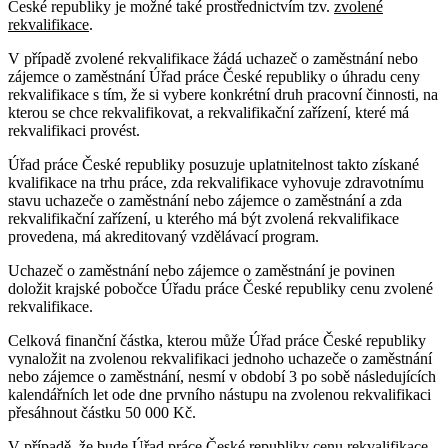
České republiky je možné také prostřednictvím tzv.
zvolené
rekvalifikace
.
V případě zvolené rekvalifikace žádá uchazeč o zaměstnání nebo
zájemce o zaměstnání Úřad práce České republiky o úhradu ceny
rekvalifikace s tím, že si vybere konkrétní druh pracovní činnosti, na
kterou se chce rekvalifikovat, a rekvalifikační zařízení, které má
rekvalifikaci provést.
Úřad práce České republiky posuzuje uplatnitelnost takto získané
kvalifikace na trhu práce, zda rekvalifikace vyhovuje zdravotnímu
stavu uchazeče o zaměstnání nebo zájemce o zaměstnání a zda
rekvalifikační zařízení, u kterého má být zvolená rekvalifikace
provedena, má akreditovaný vzdělávací program.
Uchazeč o zaměstnání nebo zájemce o zaměstnání je povinen
doložit krajské pobočce Úřadu práce České republiky cenu zvolené
rekvalifikace.
Celková finanční částka, kterou může Úřad práce České republiky
vynaložit na zvolenou rekvalifikaci jednoho uchazeče o zaměstnání
nebo zájemce o zaměstnání, nesmí v období 3 po sobě následujících
kalendářních let ode dne prvního nástupu na zvolenou rekvalifikaci
přesáhnout částku 50 000 Kč.
V případě, že bude Úřad práce České republiky cenu rekvalifikace