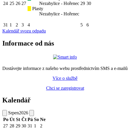
24
25
26
27
Nezabylice - Hořenec
29
30
Plasty
Nezabylice - Hořenec
31
1
2
3
4
5
6
Kalendář svozu odpadu
Informace od nás
Dostávejte informace z našeho webu prostřednictvím SMS a e-mailů
Více o službě
Chci se zaregistrovat
Kalendář
Srpen
2026
Po
Út
St
Čt
Pá
So
Ne
27
28
29
30
31
1
2