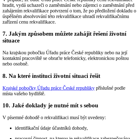
hradit, vydá uchazeči o zaměstnání nebo zájemci o zaměstnání před
zahájením rekvalifikace potvrzení o tom, že po předložení dokladu o
úspěšném absolvování této rekvalifikace uhradí rekvalifikačnímu
zařízení cenu rekvalifikace.
7. Jakým způsobem můžete zahájit řešení životní
situace
Na krajskou pobočku Úřadu práce České republiky nebo na její
kontaktní pracoviště se obraťte telefonicky, elektronickou poštou
nebo osobně.
8. Na které instituci životní situaci řešit
Krajské pobočky Úřadu práce České republiky
příslušné podle
místa vašeho bydliště.
10. Jaké doklady je nutné mít s sebou
V písemné dohodě o rekvalifikaci musí být uvedeny:
identifikační údaje účastníků dohody,
pracovní činnost, na kterou je rekvalifikace zabezpečována,