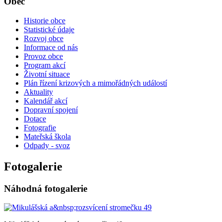
Obec
Historie obce
Statistické údaje
Rozvoj obce
Informace od nás
Provoz obce
Program akcí
Životní situace
Plán řízení krizových a mimořádných událostí
Aktuality
Kalendář akcí
Dopravní spojení
Dotace
Fotografie
Mateřská škola
Odpady - svoz
Fotogalerie
Náhodná fotogalerie