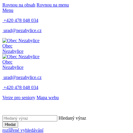
Rovnou na obsah
Rovnou na menu
Menu
+420 478 048 034
urad@nezabylice.cz
Obec
Nezabylice
Obec
Nezabylice
urad@nezabylice.cz
+420 478 048 034
Verze pro seniory
Mapa webu
Hledaný výraz
Hledat
rozšířené vyhledávání