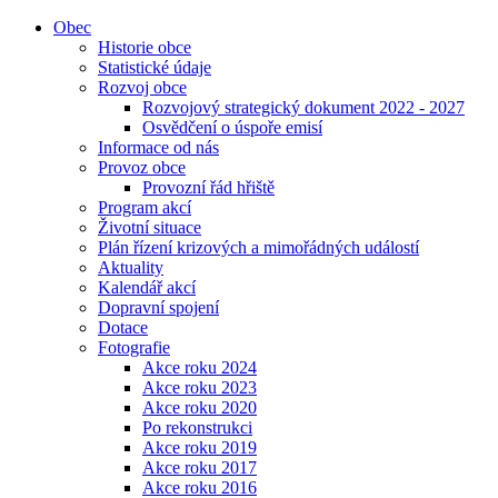
Obec
Historie obce
Statistické údaje
Rozvoj obce
Rozvojový strategický dokument 2022 - 2027
Osvědčení o úspoře emisí
Informace od nás
Provoz obce
Provozní řád hřiště
Program akcí
Životní situace
Plán řízení krizových a mimořádných událostí
Aktuality
Kalendář akcí
Dopravní spojení
Dotace
Fotografie
Akce roku 2024
Akce roku 2023
Akce roku 2020
Po rekonstrukci
Akce roku 2019
Akce roku 2017
Akce roku 2016