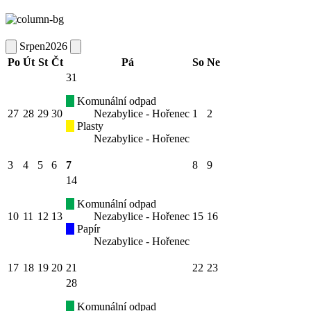
Srpen
2026
Po
Út
St
Čt
Pá
So
Ne
31
Komunální odpad
27
28
29
30
Nezabylice - Hořenec
1
2
Plasty
Nezabylice - Hořenec
3
4
5
6
7
8
9
14
Komunální odpad
10
11
12
13
Nezabylice - Hořenec
15
16
Papír
Nezabylice - Hořenec
17
18
19
20
21
22
23
28
Komunální odpad