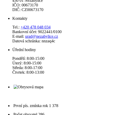
430 01 Nezabylice
IČO: 00673170
DIČ: CZ00673170
Kontakty
Tel.:
+420 478 048 034
Bankovní účet: 9022441/0100
E-mail:
urad@nezabylice.cz
Datová schránka: nnzaq4c
Úřední hodiny
Pondělí: 8:00-15:00
Úterý: 8:00-15:00
Středa: 8:00-17:00
Čtvrtek: 8:00-13:00
První pís. zmínka
rok 1 378
Počet obyvatel
286