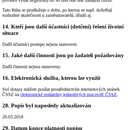
povinen vydat nejpozději do 90 dnů ode dne zahájení řízení.
Tato lhůta se prodlužuje o dobu, po kterou se např. došetřují
rozhodné skutečnosti u zaměstnavatelů, úřadů aj.
14. Kteří jsou další účastníci (dotčení) řešení životní
situace
Další účastníci postupu nejsou stanoveni.
15. Jaké další činnosti jsou po žadateli požadovány
Další činnosti nejsou stanoveny.
16. Elektronická služba, kterou lze využít
Své dotazy můžete posílat prostřednictvím internetových stránek
ČSSZ na
elektronické podatelny jednotlivých pracovišť ČSSZ
.
28. Popis byl naposledy aktualizován
20.03.2018
29. Datum konce platnosti popisu