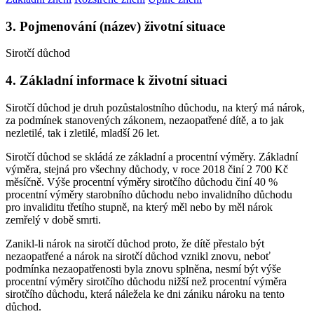
3. Pojmenování (název) životní situace
Sirotčí důchod
4. Základní informace k životní situaci
Sirotčí důchod je druh pozůstalostního důchodu, na který má nárok,
za podmínek stanovených zákonem, nezaopatřené dítě, a to jak
nezletilé, tak i zletilé, mladší 26 let.
Sirotčí důchod se skládá ze základní a procentní výměry. Základní
výměra, stejná pro všechny důchody, v roce 2018 činí 2 700 Kč
měsíčně. Výše procentní výměry sirotčího důchodu činí 40 %
procentní výměry starobního důchodu nebo invalidního důchodu
pro invaliditu třetího stupně, na který měl nebo by měl nárok
zemřelý v době smrti.
Zanikl-li nárok na sirotčí důchod proto, že dítě přestalo být
nezaopatřené a nárok na sirotčí důchod vznikl znovu, neboť
podmínka nezaopatřenosti byla znovu splněna, nesmí být výše
procentní výměry sirotčího důchodu nižší než procentní výměra
sirotčího důchodu, která náležela ke dni zániku nároku na tento
důchod.