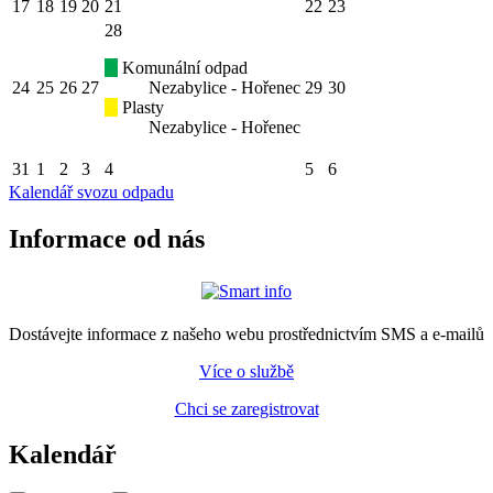
17
18
19
20
21
22
23
28
Komunální odpad
24
25
26
27
Nezabylice - Hořenec
29
30
Plasty
Nezabylice - Hořenec
31
1
2
3
4
5
6
Kalendář svozu odpadu
Informace od nás
Dostávejte informace z našeho webu prostřednictvím SMS a e-mailů
Více o službě
Chci se zaregistrovat
Kalendář