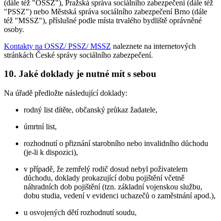
(dále též "OSSZ"), Pražská správa sociálního zabezpečení (dále též
"PSSZ") nebo Městská správa sociálního zabezpečení Brno (dále
též "MSSZ"), příslušné podle místa trvalého bydliště oprávněné
osoby.
Kontakty na OSSZ/ PSSZ/ MSSZ
naleznete na internetových
stránkách České správy sociálního zabezpečení.
10. Jaké doklady je nutné mít s sebou
Na úřadě předložte následující doklady:
rodný list dítěte, občanský průkaz žadatele,
úmrtní list,
rozhodnutí o přiznání starobního nebo invalidního důchodu
(je-li k dispozici),
v případě, že zemřelý rodič dosud nebyl poživatelem
důchodu, doklady prokazující dobu pojištění včetně
náhradních dob pojištění (tzn. základní vojenskou službu,
dobu studia, vedení v evidenci uchazečů o zaměstnání apod.),
u osvojených dětí rozhodnutí soudu,