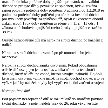
úrazu. Podmínka potřebné doby pojištění pro nárok na invalidní
důchod se pro tyto účely považuje za splněnou, byla-li získána
aspoň polovina potřebné doby pojištění. S účinností od 1.2.2018 se
podmínka potřebné doby pojištění pro nárok na invalidní důchod
pro tyto účely považuje za splněnou též, byl-li v uvedeném období
získán aspoň 1 rok doby pojištění uvedené v § 11 a § 13 odst. 1
zákona o důchodovém pojištění (nebo 2 roky u pojištěnce staršího
38 let).
Osiřelé nezaopatřené dítě má nárok na sirotčí důchod po každém z
rodičů.
Nárok na sirotčí důchod nevzniká po pěstounovi nebo jeho
manželovi.
Nárok na sirotčí důchod zaniká osvojením. Pokud oboustranně
osiřelé dítě osvojí jen jedna osoba, zaniká nárok na ten sirotčí
důchod, který náležel po osobě, kterou osvojitel nahradil. Dojde-li
ke zrušení osvojení, vznikne nárok na sirotčí důchod znovu, a to ve
výši, v jaké by náležel, kdyby byl vyplácen ke dni zrušení osvojení.
Nezaopatřené dítě
Pod pojmem nezaopatřené dítě se rozumí dítě do skončení povinné
školní docházky, a poté, nejdéle však do 26. roku věku, jestliže: