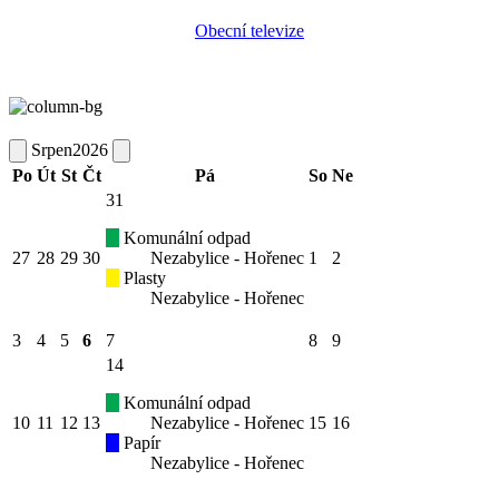
Obecní televize
Srpen
2026
Po
Út
St
Čt
Pá
So
Ne
31
Komunální odpad
27
28
29
30
Nezabylice - Hořenec
1
2
Plasty
Nezabylice - Hořenec
3
4
5
6
7
8
9
14
Komunální odpad
10
11
12
13
Nezabylice - Hořenec
15
16
Papír
Nezabylice - Hořenec