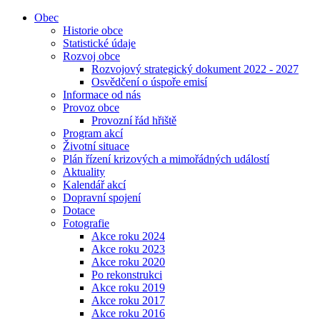
Obec
Historie obce
Statistické údaje
Rozvoj obce
Rozvojový strategický dokument 2022 - 2027
Osvědčení o úspoře emisí
Informace od nás
Provoz obce
Provozní řád hřiště
Program akcí
Životní situace
Plán řízení krizových a mimořádných událostí
Aktuality
Kalendář akcí
Dopravní spojení
Dotace
Fotografie
Akce roku 2024
Akce roku 2023
Akce roku 2020
Po rekonstrukci
Akce roku 2019
Akce roku 2017
Akce roku 2016