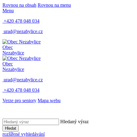
Rovnou na obsah
Rovnou na menu
Menu
+420 478 048 034
urad@nezabylice.cz
Obec
Nezabylice
Obec
Nezabylice
urad@nezabylice.cz
+420 478 048 034
Verze pro seniory
Mapa webu
Hledaný výraz
Hledat
rozšířené vyhledávání