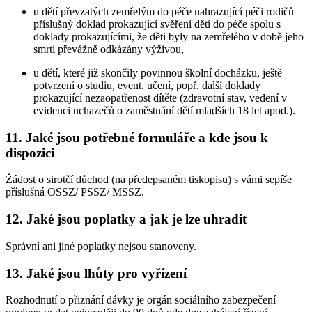
u dětí převzatých zemřelým do péče nahrazující péči rodičů
příslušný doklad prokazující svěření dětí do péče spolu s
doklady prokazujícími, že děti byly na zemřelého v době jeho
smrti převážně odkázány výživou,
u dětí, které již skončily povinnou školní docházku, ještě
potvrzení o studiu, event. učení, popř. další doklady
prokazující nezaopatřenost dítěte (zdravotní stav, vedení v
evidenci uchazečů o zaměstnání dětí mladších 18 let apod.).
11. Jaké jsou potřebné formuláře a kde jsou k
dispozici
Žádost o sirotčí důchod (na předepsaném tiskopisu) s vámi sepíše
příslušná OSSZ/ PSSZ/ MSSZ.
12. Jaké jsou poplatky a jak je lze uhradit
Správní ani jiné poplatky nejsou stanoveny.
13. Jaké jsou lhůty pro vyřízení
Rozhodnutí o přiznání dávky je orgán sociálního zabezpečení