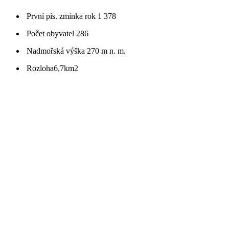
První pís. zmínka
rok 1 378
Počet obyvatel
286
Nadmořská výška
270 m n. m.
Rozloha
6,7km2