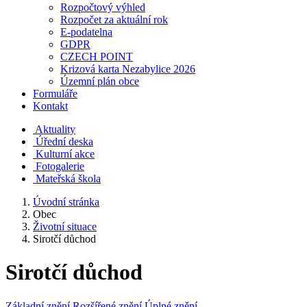
Rozpočtový výhled
Rozpočet za aktuální rok
E-podatelna
GDPR
CZECH POINT
Krizová karta Nezabylice 2026
Územní plán obce
Formuláře
Kontakt
Aktuality
Úřední deska
Kulturní akce
Fotogalerie
Mateřská škola
Úvodní stránka
Obec
Životní situace
Sirotčí důchod
Sirotčí důchod
Základní znění
Rozšířené znění
Úplné znění