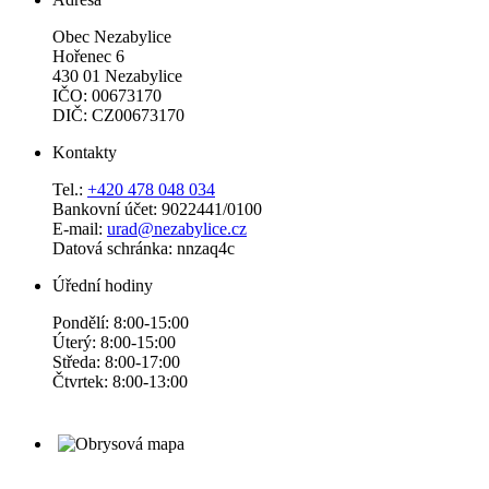
Obec Nezabylice
Hořenec 6
430 01 Nezabylice
IČO: 00673170
DIČ: CZ00673170
Kontakty
Tel.:
+420 478 048 034
Bankovní účet: 9022441/0100
E-mail:
urad@nezabylice.cz
Datová schránka: nnzaq4c
Úřední hodiny
Pondělí: 8:00-15:00
Úterý: 8:00-15:00
Středa: 8:00-17:00
Čtvrtek: 8:00-13:00