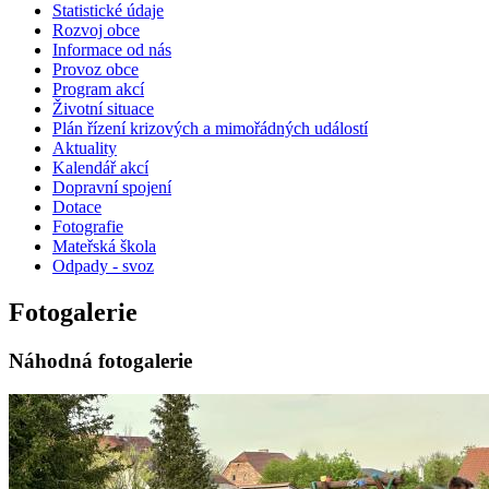
Statistické údaje
Rozvoj obce
Informace od nás
Provoz obce
Program akcí
Životní situace
Plán řízení krizových a mimořádných událostí
Aktuality
Kalendář akcí
Dopravní spojení
Dotace
Fotografie
Mateřská škola
Odpady - svoz
Fotogalerie
Náhodná fotogalerie