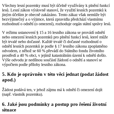
Všechny lesní pozemky musí být účelně využívány k plnění funkcí
lesů. Lesní zákon výslovně stanoví, že využití lesních pozemků k
jiným účelům je obecně zakázáno. Tento zákaz však nemůže být
bezvýjimečný a o výjimce, která zpravidla předchází vlastnímu
rozhodnutí o odnětí (o omezení), rozhoduje orgán státní správy lesů.
V režimu ustanovení § 15 a 16 lesního zákona se provádí odnětí
nebo omezení lesních pozemků pro plnění funkcí lesů, které může
být trvalé nebo dočasné. Každé trvalé či dočasné rozhodnutí o
odnětí lesních pozemků je podle § 17 lesního zákona zpoplatněno
odvodem, z něhož se 60 % převádí do Státního fondu životního
prostředí a 40 % obci, v jejímž katastrálním území k odnětí došlo.
Výše odvodu je nedílnou součástí žádostí o odnětí a stanoví se
výpočtem podle přílohy lesního zákona.
5. Kdo je oprávněn v této věci jednat (podat žádost
apod.)
Žádost podává ten, v jehož zájmu má k odnětí či omezení dojít
(např. vlastník pozemku).
6. Jaké jsou podmínky a postup pro řešení životní
situace