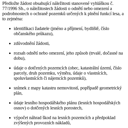
Předložte žádost obsahující náležitosti stanovené vyhláškou č.
77/1996 Sb., o náležitostech žádosti o odnětí nebo omezení a
podrobnostech o ochraně pozemků určených k plnění funkcí lesa, a
to zejména:
identifikaci žadatele (jméno a příjmení, bydliště, číslo
občanského průkazu),
zdůvodnění žádosti,
rozsah odnětí nebo omezení, jeho způsob (trvalé, dočasné na
dobu),
údaje o dotčených pozemcích (obec, katastrální území, číslo
parcely, druh pozemku, výměra, údaje o vlastnících,
spoluvlastnících či nájemcích pozemků),
snímek z mapy katastru nemovitostí, popřípadě geometrický
plán,
údaje lesního hospodářského plánu (lesních hospodářských
osnov) o dotčených lesních porostech,
výpočet náhrad škod na lesních pozemcích a předpoklad
zvýšených provozních nákladů,