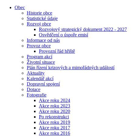
Obec
Historie obce
Statistické údaje
Rozvoj obce
Rozvojový strategický dokument 2022 - 2027
Osvědčení o úspoře emisí
Informace od nás
Provoz obce
Provozní řád hřiště
Program akcí
Životní situace
Plán řízení krizových a mimořádných událostí
Aktuality
Kalendář akcí
Dopravní spojení
Dotace
Fotografie
Akce roku 2024
Akce roku 2023
Akce roku 2020
Po rekonstrukci
Akce roku 2019
Akce roku 2017
Akce roku 2016