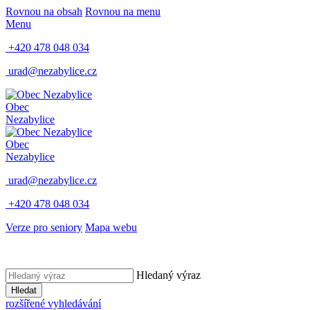
Rovnou na obsah
Rovnou na menu
Menu
+420 478 048 034
urad@nezabylice.cz
Obec
Nezabylice
Obec
Nezabylice
urad@nezabylice.cz
+420 478 048 034
Verze pro seniory
Mapa webu
Hledaný výraz
Hledat
rozšířené vyhledávání