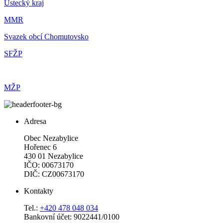
Ústecký kraj
MMR
Svazek obcí Chomutovsko
SFŽP
MŽP
Adresa
Obec Nezabylice
Hořenec 6
430 01 Nezabylice
IČO: 00673170
DIČ: CZ00673170
Kontakty
Tel.:
+420 478 048 034
Bankovní účet: 9022441/0100