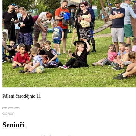
Pálení čarodějnic 11
Senioři