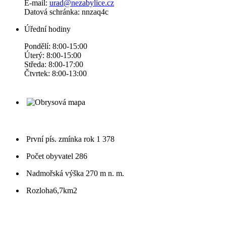
E-mail:
urad@nezabylice.cz
Datová schránka: nnzaq4c
Úřední hodiny
Pondělí: 8:00-15:00
Úterý: 8:00-15:00
Středa: 8:00-17:00
Čtvrtek: 8:00-13:00
První pís. zmínka
rok 1 378
Počet obyvatel
286
Nadmořská výška
270 m n. m.
Rozloha
6,7km2