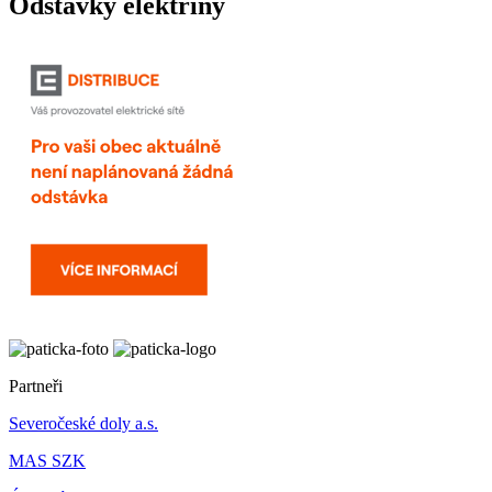
Odstávky elektřiny
Partneři
Severočeské doly a.s.
MAS SZK