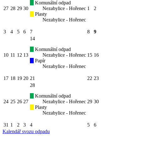
Komunální odpad
27
28
29
30
Nezabylice - Hořenec
1
2
Plasty
Nezabylice - Hořenec
3
4
5
6
7
8
9
14
Komunální odpad
10
11
12
13
Nezabylice - Hořenec
15
16
Papír
Nezabylice - Hořenec
17
18
19
20
21
22
23
28
Komunální odpad
24
25
26
27
Nezabylice - Hořenec
29
30
Plasty
Nezabylice - Hořenec
31
1
2
3
4
5
6
Kalendář svozu odpadu