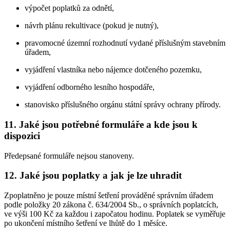
výpočet poplatků za odnětí,
návrh plánu rekultivace (pokud je nutný),
pravomocné územní rozhodnutí vydané příslušným stavebním
úřadem,
vyjádření vlastníka nebo nájemce dotčeného pozemku,
vyjádření odborného lesního hospodáře,
stanovisko příslušného orgánu státní správy ochrany přírody.
11. Jaké jsou potřebné formuláře a kde jsou k
dispozici
Předepsané formuláře nejsou stanoveny.
12. Jaké jsou poplatky a jak je lze uhradit
Zpoplatněno je pouze místní šetření prováděné správním úřadem
podle položky 20 zákona č. 634/2004 Sb., o správních poplatcích,
ve výši 100 Kč za každou i započatou hodinu. Poplatek se vyměřuje
po ukončení místního šetření ve lhůtě do 1 měsíce.