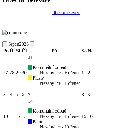
Obecní televize
Srpen
2026
Po
Út
St
Čt
Pá
So
Ne
31
Komunální odpad
27
28
29
30
Nezabylice - Hořenec
1
2
Plasty
Nezabylice - Hořenec
3
4
5
6
7
8
9
14
Komunální odpad
10
11
12
13
Nezabylice - Hořenec
15
16
Papír
Nezabylice - Hořenec