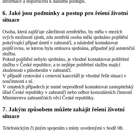
informace a doporučení k dalšímu postupu.
6. Jaké jsou podmínky a postup pro řešení životní
situace
Osoba, která zajišťuje záležitosti zemřelého, by měla v mezích
svých možností zjistit, zda zemřelá osoba měla sjednáno pojištění
pokrývající případ úmrtí v zahraničí, a následně kontaktovat
pojišťovnu, se kterou byla smlouva sjednána, případně její asistenční
službu.
Pokud pojištění nebylo sjednáno, je vhodné kontaktovat pohřební
službu v České republice, a to nejlépe pohřební službu mající
zkušenosti s působením v zahraničí.
V případě cestování s cestovní kanceláří je vhodné řešit situaci v
součinnosti s ní.
V ostatních případech je nutné neprodleně kontaktovat zastupitelský
úřad České republiky v zahraničí nebo odbor konzulárních činností
Ministerstva zahraničních věcí České republiky.
7. Jakým způsobem můžete zahájit řešení životní
situace
Telefonickým či jiným spojením s místy uvedenými v bodě 08.