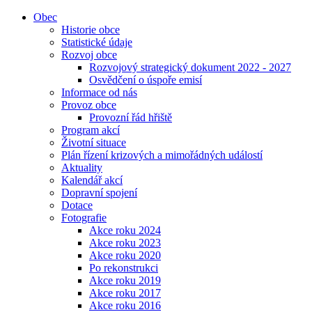
Obec
Historie obce
Statistické údaje
Rozvoj obce
Rozvojový strategický dokument 2022 - 2027
Osvědčení o úspoře emisí
Informace od nás
Provoz obce
Provozní řád hřiště
Program akcí
Životní situace
Plán řízení krizových a mimořádných událostí
Aktuality
Kalendář akcí
Dopravní spojení
Dotace
Fotografie
Akce roku 2024
Akce roku 2023
Akce roku 2020
Po rekonstrukci
Akce roku 2019
Akce roku 2017
Akce roku 2016