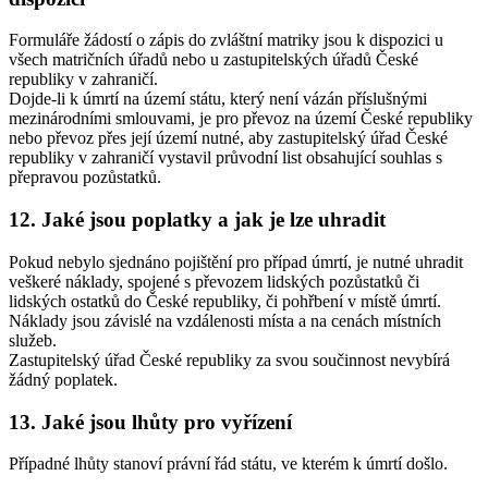
Formuláře žádostí o zápis do zvláštní matriky jsou k dispozici u
všech matričních úřadů nebo u zastupitelských úřadů České
republiky v zahraničí.
Dojde-li k úmrtí na území státu, který není vázán příslušnými
mezinárodními smlouvami, je pro převoz na území České republiky
nebo převoz přes její území nutné, aby zastupitelský úřad České
republiky v zahraničí vystavil průvodní list obsahující souhlas s
přepravou pozůstatků.
12. Jaké jsou poplatky a jak je lze uhradit
Pokud nebylo sjednáno pojištění pro případ úmrtí, je nutné uhradit
veškeré náklady, spojené s převozem lidských pozůstatků či
lidských ostatků do České republiky, či pohřbení v místě úmrtí.
Náklady jsou závislé na vzdálenosti místa a na cenách místních
služeb.
Zastupitelský úřad České republiky za svou součinnost nevybírá
žádný poplatek.
13. Jaké jsou lhůty pro vyřízení
Případné lhůty stanoví právní řád státu, ve kterém k úmrtí došlo.