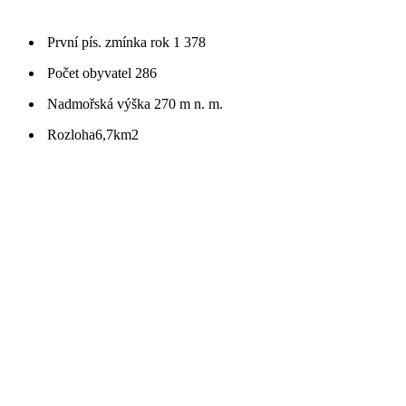
První pís. zmínka
rok 1 378
Počet obyvatel
286
Nadmořská výška
270 m n. m.
Rozloha
6,7km2