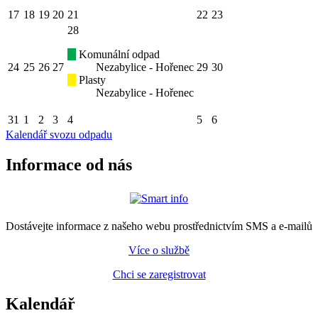
17
18
19
20
21
22
23
28
Komunální odpad
24
25
26
27
Nezabylice - Hořenec
29
30
Plasty
Nezabylice - Hořenec
31
1
2
3
4
5
6
Kalendář svozu odpadu
Informace od nás
Dostávejte informace z našeho webu prostřednictvím SMS a e-mailů
Více o službě
Chci se zaregistrovat
Kalendář