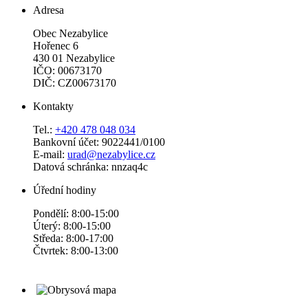
Adresa
Obec Nezabylice
Hořenec 6
430 01 Nezabylice
IČO: 00673170
DIČ: CZ00673170
Kontakty
Tel.:
+420 478 048 034
Bankovní účet: 9022441/0100
E-mail:
urad@nezabylice.cz
Datová schránka: nnzaq4c
Úřední hodiny
Pondělí: 8:00-15:00
Úterý: 8:00-15:00
Středa: 8:00-17:00
Čtvrtek: 8:00-13:00