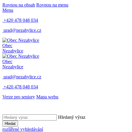
Rovnou na obsah
Rovnou na menu
Menu
+420 478 048 034
urad@nezabylice.cz
Obec
Nezabylice
Obec
Nezabylice
urad@nezabylice.cz
+420 478 048 034
Verze pro seniory
Mapa webu
Hledaný výraz
Hledat
rozšířené vyhledávání