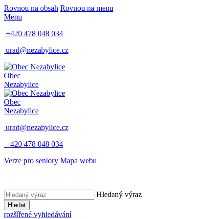
Rovnou na obsah
Rovnou na menu
Menu
+420 478 048 034
urad@nezabylice.cz
Obec
Nezabylice
Obec
Nezabylice
urad@nezabylice.cz
+420 478 048 034
Verze pro seniory
Mapa webu
Hledaný výraz
Hledat
rozšířené vyhledávání