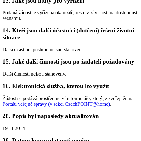
13. Jaké jsou lhůty pro vyřízení
Podaná žádost je vyřízena okamžitě, resp. v závislosti na dostupnosti
seznamu.
14. Kteří jsou další účastníci (dotčení) řešení životní
situace
Další účastníci postupu nejsou stanoveni.
15. Jaké další činnosti jsou po žadateli požadovány
Další činnosti nejsou stanoveny.
16. Elektronická služba, kterou lze využít
Žádost se podává prostřednictvím formuláře, který je zveřejněn na
Portálu veřejné správy (v sekci CzechPOINT@home)
.
28. Popis byl naposledy aktualizován
19.11.2014
29. Datum konce platnosti popisu