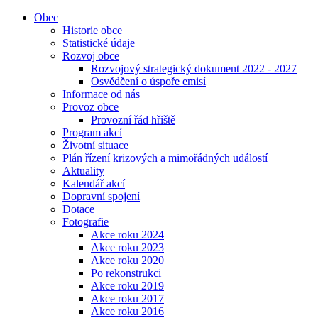
Obec
Historie obce
Statistické údaje
Rozvoj obce
Rozvojový strategický dokument 2022 - 2027
Osvědčení o úspoře emisí
Informace od nás
Provoz obce
Provozní řád hřiště
Program akcí
Životní situace
Plán řízení krizových a mimořádných událostí
Aktuality
Kalendář akcí
Dopravní spojení
Dotace
Fotografie
Akce roku 2024
Akce roku 2023
Akce roku 2020
Po rekonstrukci
Akce roku 2019
Akce roku 2017
Akce roku 2016