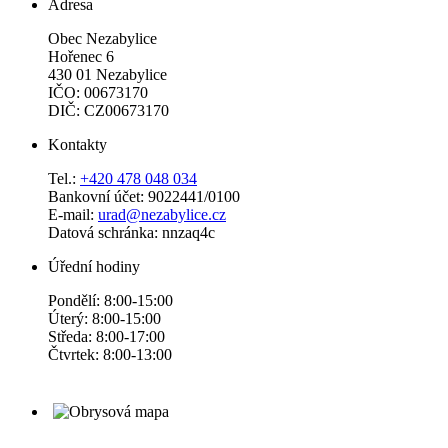
Adresa
Obec Nezabylice
Hořenec 6
430 01 Nezabylice
IČO: 00673170
DIČ: CZ00673170
Kontakty
Tel.:
+420 478 048 034
Bankovní účet: 9022441/0100
E-mail:
urad@nezabylice.cz
Datová schránka: nnzaq4c
Úřední hodiny
Pondělí: 8:00-15:00
Úterý: 8:00-15:00
Středa: 8:00-17:00
Čtvrtek: 8:00-13:00