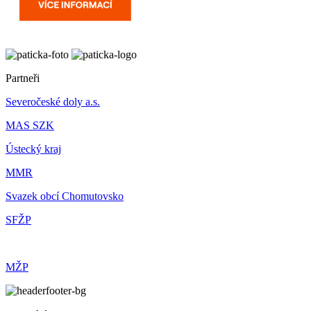
Partneři
Severočeské doly a.s.
MAS SZK
Ústecký kraj
MMR
Svazek obcí Chomutovsko
SFŽP
MŽP