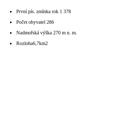
První pís. zmínka
rok 1 378
Počet obyvatel
286
Nadmořská výška
270 m n. m.
Rozloha
6,7km2