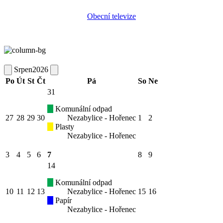
Obecní televize
Srpen
2026
Po
Út
St
Čt
Pá
So
Ne
31
Komunální odpad
27
28
29
30
Nezabylice - Hořenec
1
2
Plasty
Nezabylice - Hořenec
3
4
5
6
7
8
9
14
Komunální odpad
10
11
12
13
Nezabylice - Hořenec
15
16
Papír
Nezabylice - Hořenec