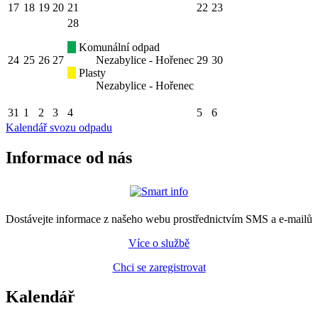
17
18
19
20
21
22
23
28
Komunální odpad
24
25
26
27
Nezabylice - Hořenec
29
30
Plasty
Nezabylice - Hořenec
31
1
2
3
4
5
6
Kalendář svozu odpadu
Informace od nás
Dostávejte informace z našeho webu prostřednictvím SMS a e-mailů
Více o službě
Chci se zaregistrovat
Kalendář