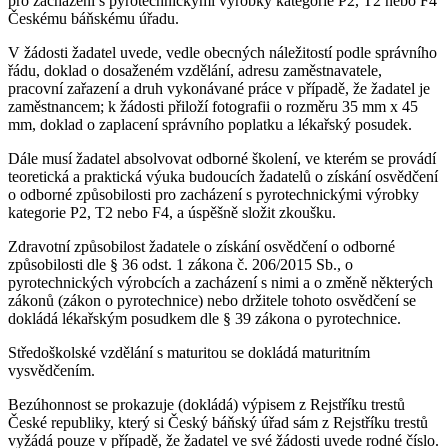
pro zacházení s pyrotechnickými výrobky kategorie P2, T2 nebo F4
Českému báňskému úřadu.
V žádosti žadatel uvede, vedle obecných náležitostí podle správního
řádu, doklad o dosaženém vzdělání, adresu zaměstnavatele,
pracovní zařazení a druh vykonávané práce v případě, že žadatel je
zaměstnancem; k žádosti přiloží fotografii o rozměru 35 mm x 45
mm, doklad o zaplacení správního poplatku a lékařský posudek.
Dále musí žadatel absolvovat odborné školení, ve kterém se provádí
teoretická a praktická výuka budoucích žadatelů o získání osvědčení
o odborné způsobilosti pro zacházení s pyrotechnickými výrobky
kategorie P2, T2 nebo F4, a úspěšně složit zkoušku.
Zdravotní způsobilost žadatele o získání osvědčení o odborné
způsobilosti dle § 36 odst. 1 zákona č. 206/2015 Sb., o
pyrotechnických výrobcích a zacházení s nimi a o změně některých
zákonů (zákon o pyrotechnice) nebo držitele tohoto osvědčení se
dokládá lékařským posudkem dle § 39 zákona o pyrotechnice.
Středoškolské vzdělání s maturitou se dokládá maturitním
vysvědčením.
Bezúhonnost se prokazuje (dokládá) výpisem z Rejstříku trestů
České republiky, který si Český báňský úřad sám z Rejstříku trestů
vyžádá pouze v případě, že žadatel ve své žádosti uvede rodné číslo.