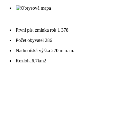
První pís. zmínka
rok 1 378
Počet obyvatel
286
Nadmořská výška
270 m n. m.
Rozloha
6,7km2