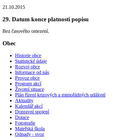
21.10.2015
29. Datum konce platnosti popisu
Bez časového omezení.
Obec
Historie obce
Statistické údaje
Rozvoj obce
Informace od nás
Provoz obce
Program akcí
Životní situace
Plán řízení krizových a mimořádných událostí
Aktuality
Kalendář akcí
Dopravní spojení
Dotace
Fotografie
Mateřská škola
Odpady - svoz