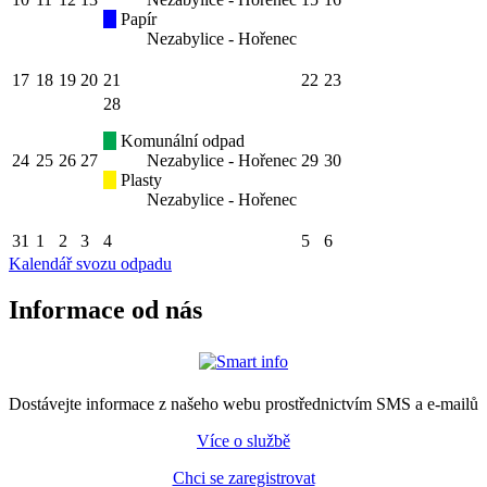
Papír
Nezabylice - Hořenec
17
18
19
20
21
22
23
28
Komunální odpad
24
25
26
27
Nezabylice - Hořenec
29
30
Plasty
Nezabylice - Hořenec
31
1
2
3
4
5
6
Kalendář svozu odpadu
Informace od nás
Dostávejte informace z našeho webu prostřednictvím SMS a e-mailů
Více o službě
Chci se zaregistrovat