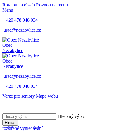
Rovnou na obsah
Rovnou na menu
Menu
+420 478 048 034
urad@nezabylice.cz
Obec
Nezabylice
Obec
Nezabylice
urad@nezabylice.cz
+420 478 048 034
Verze pro seniory
Mapa webu
Hledaný výraz
Hledat
rozšířené vyhledávání