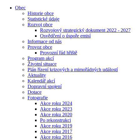
Obec
Historie obce
Statistické údaje
Rozvoj obce
Rozvojový strategický dokument 2022 - 2027
Osvědčení o úspoře emisí
Informace od nás
Provoz obce
Provozní řád hřiště
Program akcí
Životní situace
Plán řízení krizových a mimořádných událostí
Aktuality
Kalendář akcí
Dopravní spojení
Dotace
Fotografie
Akce roku 2024
Akce roku 2023
Akce roku 2020
Po rekonstrukci
Akce roku 2019
Akce roku 2017
Akce roku 2016