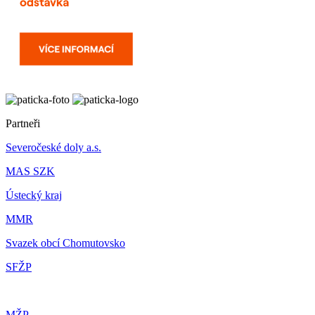
Partneři
Severočeské doly a.s.
MAS SZK
Ústecký kraj
MMR
Svazek obcí Chomutovsko
SFŽP
MŽP