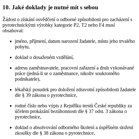
10. Jaké doklady je nutné mít s sebou
Žádost o získání osvědčení o odborné způsobilosti pro zacházení s
pyrotechnickými výrobky kategorie P2, T2 nebo F4 musí
obsahovat:
jméno, příjmení, datum narození žadatele, místo jeho trvalého
pobytu,
doklad o dosaženém vzdělání,
adresu zaměstnavatele, pracovní zařazení a druh vykonávané
práce (jedná-li se o zaměstnance, nikoliv soukromého
podnikatele),
lékařský posudek pro doložení zdravotní způsobilosti žadatele
dle § 39 zákona o pyrotechnice,
rodné číslo nebo výpis z Rejstříku trestů České republiky za
účelem prokázání bezúhonnosti dle § 37 odst. 3 zákona o
pyrotechnice,
doklad o absolvování odborného školení a úspěšném složení
zkoušky dle § 38 zákona o pyrotechnice,