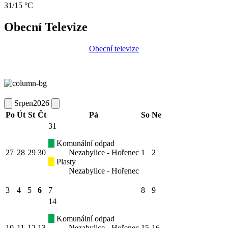
31/15 °C
Obecní Televize
Obecní televize
Srpen
2026
Po
Út
St
Čt
Pá
So
Ne
31
Komunální odpad
27
28
29
30
Nezabylice - Hořenec
1
2
Plasty
Nezabylice - Hořenec
3
4
5
6
7
8
9
14
Komunální odpad
10
11
12
13
Nezabylice - Hořenec
15
16