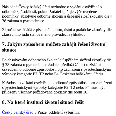
Následně Český báňský úřad rozhodne o vydání osvědčení o
odborné způsobilosti, pokud žadatel splňuje výše uvedené
podmínky, absolvuje odborné školení a úspěšně složí zkoušku dle §
38 zákona o pyrotechnice.
Zkouška se skládá z písemného testu, ústní a praktické zkoušky dle
zkušebního řádu stanoveného prováděcí vyhláškou.
7. Jakým způsobem můžete zahájit řešení životní
situace
Po absolvování odborného školení a úspěšném složení zkoušky dle
§ 38 zákona o pyrotechnice žadatel předloží žádost o získání
osvědčení o odborné způsobilosti pro zacházení s pyrotechnickými
výrobky kategorie P2, T2 nebo F4 Českému báňskému úřadu.
K žádosti o získání osvědčení o odborné způsobilosti pro zacházení
s pyrotechnickými výrobky kategorie P2, T2 nebo F4 musí být
přiloženy všechny požadované doklady dle bodu 10.
8. Na které instituci životní situaci řešit
Český báňský úřad
v Praze, oddělení výbušnin.