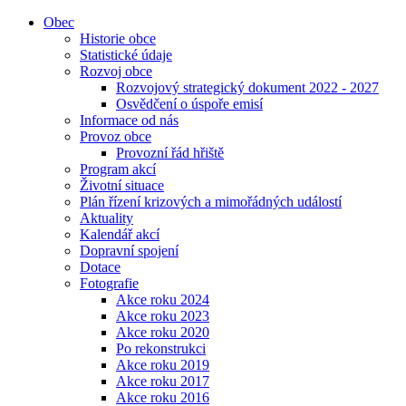
Obec
Historie obce
Statistické údaje
Rozvoj obce
Rozvojový strategický dokument 2022 - 2027
Osvědčení o úspoře emisí
Informace od nás
Provoz obce
Provozní řád hřiště
Program akcí
Životní situace
Plán řízení krizových a mimořádných událostí
Aktuality
Kalendář akcí
Dopravní spojení
Dotace
Fotografie
Akce roku 2024
Akce roku 2023
Akce roku 2020
Po rekonstrukci
Akce roku 2019
Akce roku 2017
Akce roku 2016