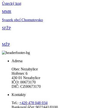
Ústecký kraj
MMR
Svazek obcí Chomutovsko
SFŽP
MŽP
Adresa
Obec Nezabylice
Hořenec 6
430 01 Nezabylice
IČO: 00673170
DIČ: CZ00673170
Kontakty
Tel.:
+420 478 048 034
Bankovní účet: 9022441/0100