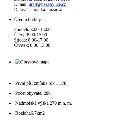
E-mail:
urad@nezabylice.cz
Datová schránka: nnzaq4c
Úřední hodiny
Pondělí: 8:00-15:00
Úterý: 8:00-15:00
Středa: 8:00-17:00
Čtvrtek: 8:00-13:00
První pís. zmínka
rok 1 378
Počet obyvatel
286
Nadmořská výška
270 m n. m.
Rozloha
6,7km2