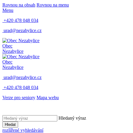
Rovnou na obsah
Rovnou na menu
Menu
+420 478 048 034
urad@nezabylice.cz
Obec
Nezabylice
Obec
Nezabylice
urad@nezabylice.cz
+420 478 048 034
Verze pro seniory
Mapa webu
Hledaný výraz
Hledat
rozšířené vyhledávání