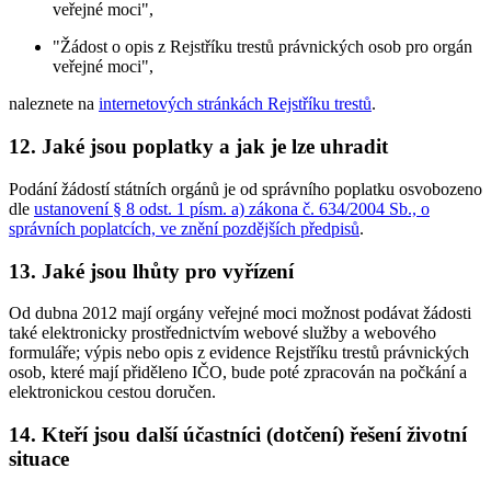
veřejné moci",
"Žádost o opis z Rejstříku trestů právnických osob pro orgán
veřejné moci",
naleznete na
internetových stránkách Rejstříku trestů
.
12. Jaké jsou poplatky a jak je lze uhradit
Podání žádostí státních orgánů je od správního poplatku osvobozeno
dle
ustanovení § 8 odst. 1 písm. a) zákona č. 634/2004 Sb., o
správních poplatcích, ve znění pozdějších předpisů
.
13. Jaké jsou lhůty pro vyřízení
Od dubna 2012 mají orgány veřejné moci možnost podávat žádosti
také elektronicky prostřednictvím webové služby a webového
formuláře; výpis nebo opis z evidence Rejstříku trestů právnických
osob, které mají přiděleno IČO, bude poté zpracován na počkání a
elektronickou cestou doručen.
14. Kteří jsou další účastníci (dotčení) řešení životní
situace