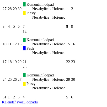
Komunální odpad
27
28
29
30
Nezabylice - Hořenec
1
2
Plasty
Nezabylice - Hořenec
3
4
5
6
7
8
9
14
Komunální odpad
10
11
12
13
Nezabylice - Hořenec
15
16
Papír
Nezabylice - Hořenec
17
18
19
20
21
22
23
28
Komunální odpad
24
25
26
27
Nezabylice - Hořenec
29
30
Plasty
Nezabylice - Hořenec
31
1
2
3
4
5
6
Kalendář svozu odpadu