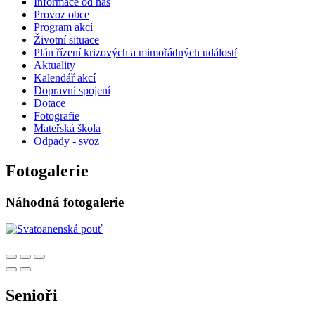
Informace od nás
Provoz obce
Program akcí
Životní situace
Plán řízení krizových a mimořádných událostí
Aktuality
Kalendář akcí
Dopravní spojení
Dotace
Fotografie
Mateřská škola
Odpady - svoz
Fotogalerie
Náhodná fotogalerie
Senioři