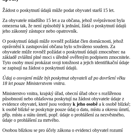
Žádost o poskytnutí údajů může podat obyvatel starší 15 let.
Za obyvatele mladšího 15 let a za občana, jehož svéprávnost byla
omezena tak, že není způsobilý k jednání, žádá o poskytnutí údajů
jeho zákonný zástupce nebo opatrovník.
O poskytnutí údajů může rovněž požádat člen domácnosti, jehož
oprávnění k zastupování občana bylo schváleno soudem. Za
obyvatele může rovněž požádat o poskytnutí údajů zmocněnec na
základě zvláštní plné moci s úředně ověřeným podpisem zmocnitele.
Tyto osoby musí prokázat svoji totožnost a jejich identifikační údaje
se zapisují na žádost o poskytnutí údajů.
Údaj o osvojení může být poskytnut obyvateli až po dovršení věku
18 let pouze Ministerstvem vnitra.
Ministerstvo vnitra, krajský úřad, obecní úřad obce s rozšířenou
působností nebo ohlašovna poskytují na žádost obyvatele údaje z
evidence obyvatel, které jsou vedeny
k jeho osobě
a k osobě blízké;
k osobě blízké se poskytuje pouze údaj o datu, místu a okresu úmrtí,
příp. místu a státu úmrtí, popř. údaje o prohlášení za nezvěstného,
údaje o prohlášení za mrtvého.
Osobou blízkou se pro účely zákona o evidenci obyvatel rozumí