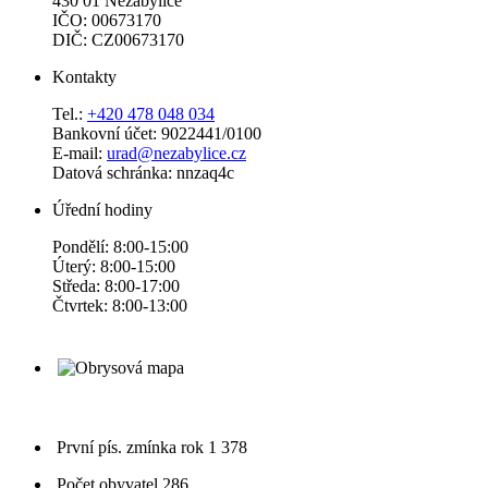
430 01 Nezabylice
IČO: 00673170
DIČ: CZ00673170
Kontakty
Tel.:
+420 478 048 034
Bankovní účet: 9022441/0100
E-mail:
urad@nezabylice.cz
Datová schránka: nnzaq4c
Úřední hodiny
Pondělí: 8:00-15:00
Úterý: 8:00-15:00
Středa: 8:00-17:00
Čtvrtek: 8:00-13:00
První pís. zmínka
rok 1 378
Počet obyvatel
286