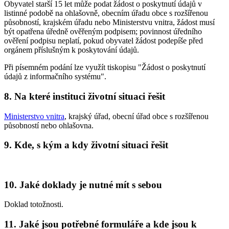
Obyvatel starší 15 let může podat žádost o poskytnutí údajů v
listinné podobě na ohlašovně, obecním úřadu obce s rozšířenou
působností, krajském úřadu nebo Ministerstvu vnitra, žádost musí
být opatřena úředně ověřeným podpisem; povinnost úředního
ověření podpisu neplatí, pokud obyvatel žádost podepíše před
orgánem příslušným k poskytování údajů.
Při písemném podání lze využít tiskopisu "Žádost o poskytnutí
údajů z informačního systému".
8. Na které instituci životní situaci řešit
Ministerstvo vnitra
, krajský úřad, obecní úřad obce s rozšířenou
působností nebo ohlašovna.
9. Kde, s kým a kdy životní situaci řešit
10. Jaké doklady je nutné mít s sebou
Doklad totožnosti.
11. Jaké jsou potřebné formuláře a kde jsou k