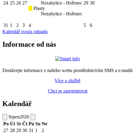
24
25
26
27
Nezabylice - Hořenec
29
30
Plasty
Nezabylice - Hořenec
31
1
2
3
4
5
6
Kalendář svozu odpadu
Informace od nás
Dostávejte informace z našeho webu prostřednictvím SMS a e-mailů
Více o službě
Chci se zaregistrovat
Kalendář
Srpen
2026
Po
Út
St
Čt
Pá
So
Ne
27
28
29
30
31
1
2