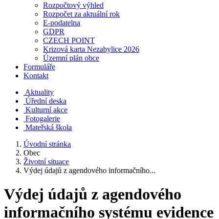
Rozpočtový výhled
Rozpočet za aktuální rok
E-podatelna
GDPR
CZECH POINT
Krizová karta Nezabylice 2026
Územní plán obce
Formuláře
Kontakt
Aktuality
Úřední deska
Kulturní akce
Fotogalerie
Mateřská škola
Úvodní stránka
Obec
Životní situace
Výdej údajů z agendového informačního...
Výdej údajů z agendového
informačního systému evidence