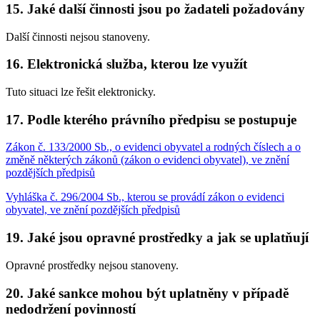
15. Jaké další činnosti jsou po žadateli požadovány
Další činnosti nejsou stanoveny.
16. Elektronická služba, kterou lze využít
Tuto situaci lze řešit elektronicky.
17. Podle kterého právního předpisu se postupuje
Zákon č. 133/2000 Sb., o evidenci obyvatel a rodných číslech a o
změně některých zákonů (zákon o evidenci obyvatel), ve znění
pozdějších předpisů
Vyhláška č. 296/2004 Sb., kterou se provádí zákon o evidenci
obyvatel, ve znění pozdějších předpisů
19. Jaké jsou opravné prostředky a jak se uplatňují
Opravné prostředky nejsou stanoveny.
20. Jaké sankce mohou být uplatněny v případě
nedodržení povinností