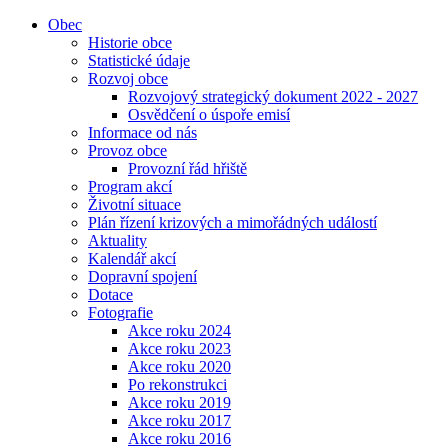
Obec
Historie obce
Statistické údaje
Rozvoj obce
Rozvojový strategický dokument 2022 - 2027
Osvědčení o úspoře emisí
Informace od nás
Provoz obce
Provozní řád hřiště
Program akcí
Životní situace
Plán řízení krizových a mimořádných událostí
Aktuality
Kalendář akcí
Dopravní spojení
Dotace
Fotografie
Akce roku 2024
Akce roku 2023
Akce roku 2020
Po rekonstrukci
Akce roku 2019
Akce roku 2017
Akce roku 2016