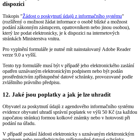
dispozici
Tiskopis "
Žádost o poskytnutí údajů z informačního systému
"
(rozšířený o možnost žádat informace o osobě blízké a možnost
podání zákonným zástupcem, opatrovníkem nebo jinou osobou),
který lze podat elektronicky, je k dispozici na internetových
stránkách Ministerstva vnitra.
Pro vyplnění formuláře je nutné mít nainstalovaný Adobe Reader
verze 9.0 a vyšší.
Tento typ formuláře musí být v případě jeho elektronického zaslání
opatřen uznávaným elektronickým podpisem nebo být podán
prostřednictvím zpřístupněné datové schránky, provozované podle
zvláštního právního předpisu.
12. Jaké jsou poplatky a jak je lze uhradit
Obyvatel za poskytnutí údajů z agendového informačního systému
evidence obyvatel uhradí správní poplatek ve výši 50 Kč (za každou
započatou stránku) formou kolkové známky nebo v hotovosti při
podání na úřadu.
V případě podání žádosti elektronicky s uznávaným elektronickým
podpisem nebo prostřednictvím zpřístupněné datové schránky,