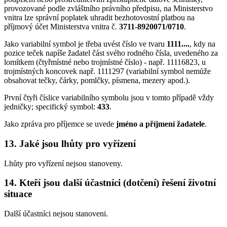
provozované podle zvláštního právního předpisu, na Ministerstvo
vnitra lze správní poplatek uhradit bezhotovostní platbou na
příjmový účet Ministerstva vnitra č.
3711-8920071/0710
.
Jako variabilní symbol je třeba uvést číslo ve tvaru
1111....
, kdy na
pozice teček napíše žadatel část svého rodného čísla, uvedeného za
lomítkem (čtyřmístné nebo trojmístné číslo) - např. 11116823, u
trojmístných koncovek např. 1111297 (variabilní symbol nemůže
obsahovat tečky, čárky, pomlčky, písmena, mezery apod.).
První čtyři číslice variabilního symbolu jsou v tomto případě vždy
jedničky; specifický symbol:
433
.
Jako zpráva pro příjemce se uvede
jméno a příjmení žadatele
.
13. Jaké jsou lhůty pro vyřízení
Lhůty pro vyřízení nejsou stanoveny.
14. Kteří jsou další účastníci (dotčení) řešení životní
situace
Další účastníci nejsou stanoveni.