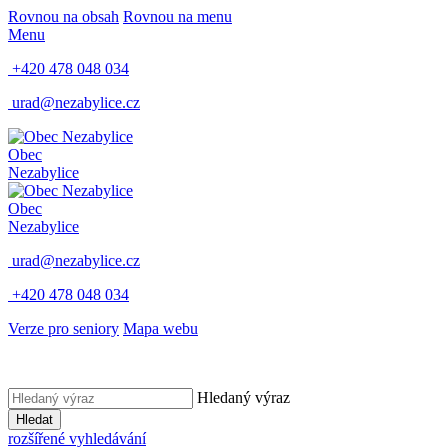
Rovnou na obsah
Rovnou na menu
Menu
+420 478 048 034
urad@nezabylice.cz
Obec
Nezabylice
Obec
Nezabylice
urad@nezabylice.cz
+420 478 048 034
Verze pro seniory
Mapa webu
Hledaný výraz
Hledat
rozšířené vyhledávání