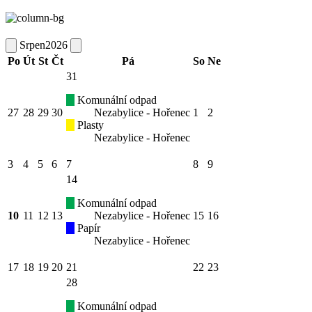
Srpen
2026
Po
Út
St
Čt
Pá
So
Ne
31
Komunální odpad
27
28
29
30
Nezabylice - Hořenec
1
2
Plasty
Nezabylice - Hořenec
3
4
5
6
7
8
9
14
Komunální odpad
10
11
12
13
Nezabylice - Hořenec
15
16
Papír
Nezabylice - Hořenec
17
18
19
20
21
22
23
28
Komunální odpad