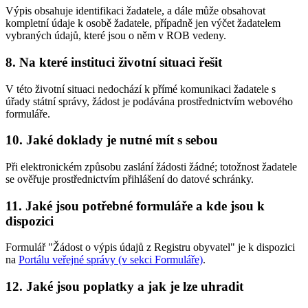
Výpis obsahuje identifikaci žadatele, a dále může obsahovat
kompletní údaje k osobě žadatele, případně jen výčet žadatelem
vybraných údajů, které jsou o něm v ROB vedeny.
8. Na které instituci životní situaci řešit
V této životní situaci nedochází k přímé komunikaci žadatele s
úřady státní správy, žádost je podávána prostřednictvím webového
formuláře.
10. Jaké doklady je nutné mít s sebou
Při elektronickém způsobu zaslání žádosti žádné; totožnost žadatele
se ověřuje prostřednictvím přihlášení do datové schránky.
11. Jaké jsou potřebné formuláře a kde jsou k
dispozici
Formulář "Žádost o výpis údajů z Registru obyvatel" je k dispozici
na
Portálu veřejné správy (v sekci Formuláře)
.
12. Jaké jsou poplatky a jak je lze uhradit