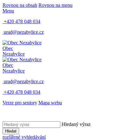
Rovnou na obsah
Rovnou na menu
Menu
+420 478 048 034
urad@nezabylice.cz
Obec
Nezabylice
Obec
Nezabylice
urad@nezabylice.cz
+420 478 048 034
Verze pro seniory
Mapa webu
Hledaný výraz
Hledat
rozšířené vyhledávání