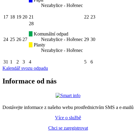
Nezabylice - Hořenec
17
18
19
20
21
22
23
28
Komunální odpad
24
25
26
27
Nezabylice - Hořenec
29
30
Plasty
Nezabylice - Hořenec
31
1
2
3
4
5
6
Kalendář svozu odpadu
Informace od nás
Dostávejte informace z našeho webu prostřednictvím SMS a e-mailů
Více o službě
Chci se zaregistrovat