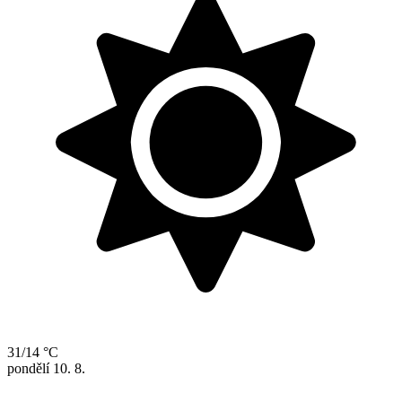
31/14 °C
pondělí
10. 8.