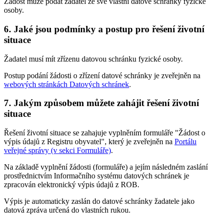
Žádost může podat žadatel ze své vlastní datové schránky fyzické
osoby.
6. Jaké jsou podmínky a postup pro řešení životní
situace
Žadatel musí mít zřízenu datovou schránku fyzické osoby.
Postup podání žádosti o zřízení datové schránky je zveřejněn na
webových stránkách Datových schránek
.
7. Jakým způsobem můžete zahájit řešení životní
situace
Řešení životní situace se zahajuje vyplněním formuláře "Žádost o
výpis údajů z Registru obyvatel", který je zveřejněn na
Portálu
veřejné správy (v sekci Formuláře)
.
Na základě vyplnění žádosti (formuláře) a jejím následném zaslání
prostřednictvím Informačního systému datových schránek je
zpracován elektronický výpis údajů z ROB.
Výpis je automaticky zaslán do datové schránky žadatele jako
datová zpráva určená do vlastních rukou.