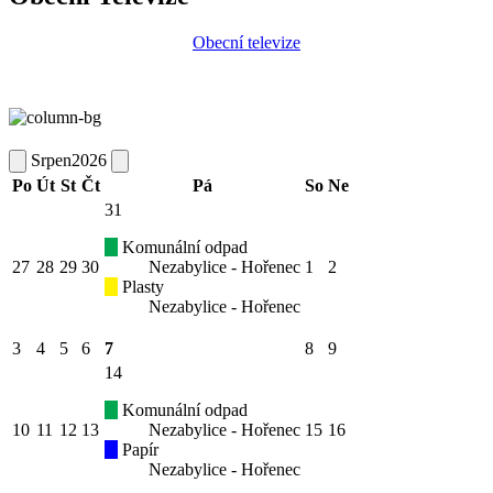
Obecní televize
Srpen
2026
Po
Út
St
Čt
Pá
So
Ne
31
Komunální odpad
27
28
29
30
Nezabylice - Hořenec
1
2
Plasty
Nezabylice - Hořenec
3
4
5
6
7
8
9
14
Komunální odpad
10
11
12
13
Nezabylice - Hořenec
15
16
Papír
Nezabylice - Hořenec