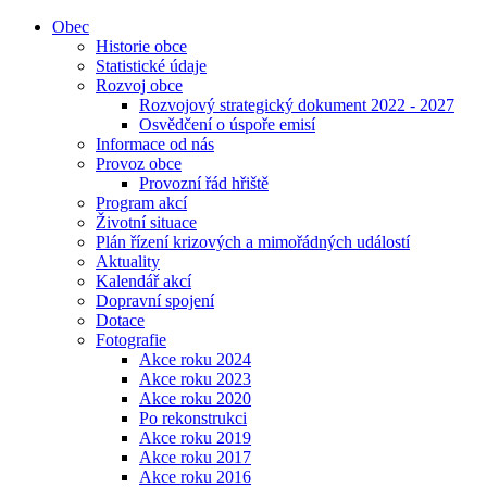
Obec
Historie obce
Statistické údaje
Rozvoj obce
Rozvojový strategický dokument 2022 - 2027
Osvědčení o úspoře emisí
Informace od nás
Provoz obce
Provozní řád hřiště
Program akcí
Životní situace
Plán řízení krizových a mimořádných událostí
Aktuality
Kalendář akcí
Dopravní spojení
Dotace
Fotografie
Akce roku 2024
Akce roku 2023
Akce roku 2020
Po rekonstrukci
Akce roku 2019
Akce roku 2017
Akce roku 2016