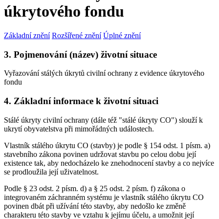
úkrytového fondu
Základní znění
Rozšířené znění
Úplné znění
3. Pojmenování (název) životní situace
Vyřazování stálých úkrytů civilní ochrany z evidence úkrytového
fondu
4. Základní informace k životní situaci
Stálé úkryty civilní ochrany (dále též "stálé úkryty CO") slouží k
ukrytí obyvatelstva při mimořádných událostech.
Vlastník stálého úkrytu CO (stavby) je podle § 154 odst. 1 písm. a)
stavebního zákona povinen udržovat stavbu po celou dobu její
existence tak, aby nedocházelo ke znehodnocení stavby a co nejvíce
se prodloužila její uživatelnost.
Podle § 23 odst. 2 písm. d) a § 25 odst. 2 písm. f) zákona o
integrovaném záchranném systému je vlastník stálého úkrytu CO
povinen dbát při užívání této stavby, aby nedošlo ke změně
charakteru této stavby ve vztahu k jejímu účelu, a umožnit její