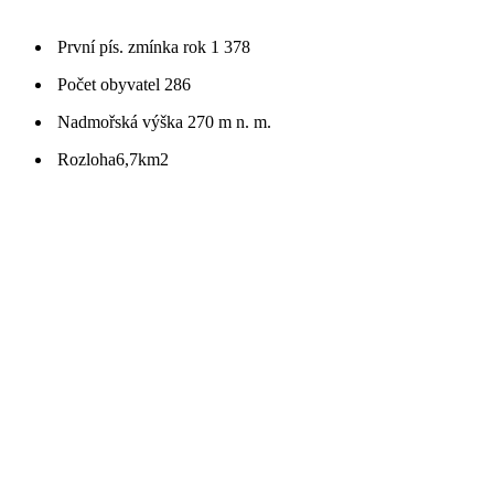
První pís. zmínka
rok 1 378
Počet obyvatel
286
Nadmořská výška
270 m n. m.
Rozloha
6,7km2