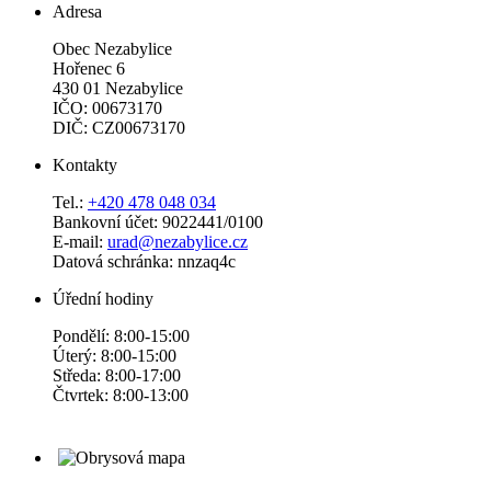
Adresa
Obec Nezabylice
Hořenec 6
430 01 Nezabylice
IČO: 00673170
DIČ: CZ00673170
Kontakty
Tel.:
+420 478 048 034
Bankovní účet: 9022441/0100
E-mail:
urad@nezabylice.cz
Datová schránka: nnzaq4c
Úřední hodiny
Pondělí: 8:00-15:00
Úterý: 8:00-15:00
Středa: 8:00-17:00
Čtvrtek: 8:00-13:00