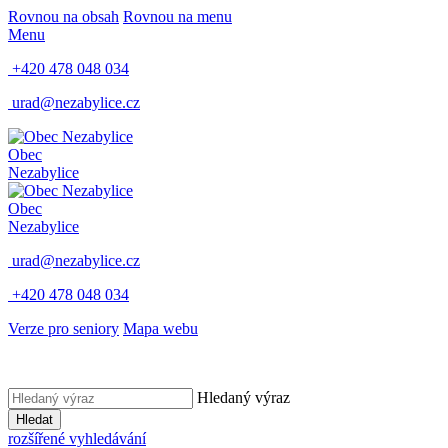
Rovnou na obsah
Rovnou na menu
Menu
+420 478 048 034
urad@nezabylice.cz
Obec
Nezabylice
Obec
Nezabylice
urad@nezabylice.cz
+420 478 048 034
Verze pro seniory
Mapa webu
Hledaný výraz
Hledat
rozšířené vyhledávání