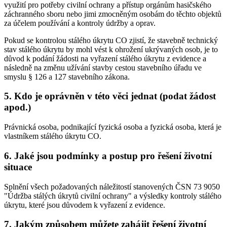
využití pro potřeby civilní ochrany a přístup orgánům hasičského
záchranného sboru nebo jimi zmocněným osobám do těchto objektů
za účelem používání a kontroly údržby a oprav.
Pokud se kontrolou stálého úkrytu CO zjistí, že stavebně technický
stav stálého úkrytu by mohl vést k ohrožení ukrývaných osob, je to
důvod k podání žádosti na vyřazení stálého úkrytu z evidence a
následně na změnu užívání stavby cestou stavebního úřadu ve
smyslu § 126 a 127 stavebního zákona.
5. Kdo je oprávněn v této věci jednat (podat žádost
apod.)
Právnická osoba, podnikající fyzická osoba a fyzická osoba, která je
vlastníkem stálého úkrytu CO.
6. Jaké jsou podmínky a postup pro řešení životní
situace
Splnění všech požadovaných náležitostí stanovených ČSN 73 9050
"Údržba stálých úkrytů civilní ochrany" a výsledky kontroly stálého
úkrytu, které jsou důvodem k vyřazení z evidence.
7. Jakým způsobem můžete zahájit řešení životní