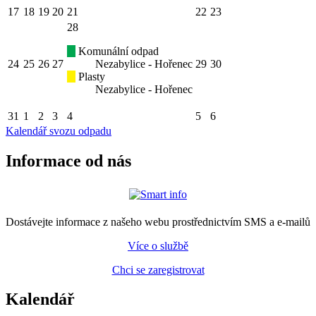
17
18
19
20
21
22
23
28
Komunální odpad
24
25
26
27
Nezabylice - Hořenec
29
30
Plasty
Nezabylice - Hořenec
31
1
2
3
4
5
6
Kalendář svozu odpadu
Informace od nás
Dostávejte informace z našeho webu prostřednictvím SMS a e-mailů
Více o službě
Chci se zaregistrovat
Kalendář