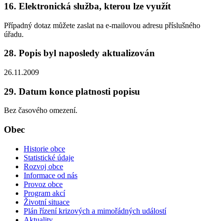
16. Elektronická služba, kterou lze využít
Případný dotaz můžete zaslat na e-mailovou adresu příslušného
úřadu.
28. Popis byl naposledy aktualizován
26.11.2009
29. Datum konce platnosti popisu
Bez časového omezení.
Obec
Historie obce
Statistické údaje
Rozvoj obce
Informace od nás
Provoz obce
Program akcí
Životní situace
Plán řízení krizových a mimořádných událostí
Aktuality