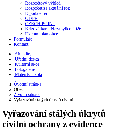
Rozpočtový výhled
Rozpočet za aktuální rok
E-podatelna
GDPR
CZECH POINT
Krizová karta Nezabylice 2026
Územní plán obce
Formuláře
Kontakt
Aktuality
Úřední deska
Kulturní akce
Fotogalerie
Mateřská škola
Úvodní stránka
Obec
Životní situace
Vyřazování stálých úkrytů civilní...
Vyřazování stálých úkrytů
civilní ochrany z evidence