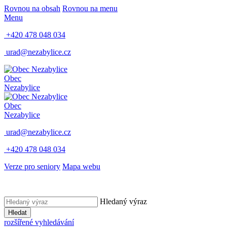
Rovnou na obsah
Rovnou na menu
Menu
+420 478 048 034
urad@nezabylice.cz
Obec
Nezabylice
Obec
Nezabylice
urad@nezabylice.cz
+420 478 048 034
Verze pro seniory
Mapa webu
Hledaný výraz
Hledat
rozšířené vyhledávání