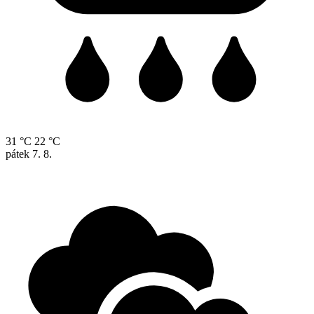
31 °C
22 °C
pátek
7. 8.