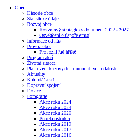
Obec
Historie obce
Statistické údaje
Rozvoj obce
Rozvojový strategický dokument 2022 - 2027
Osvědčení o úspoře emisí
Informace od nás
Provoz obce
Provozní řád hřiště
Program akcí
Životní situace
Plán řízení krizových a mimořádných událostí
Aktuality
Kalendář akcí
Dopravní spojení
Dotace
Fotografie
Akce roku 2024
Akce roku 2023
Akce roku 2020
Po rekonstrukci
Akce roku 2019
Akce roku 2017
Akce roku 2016