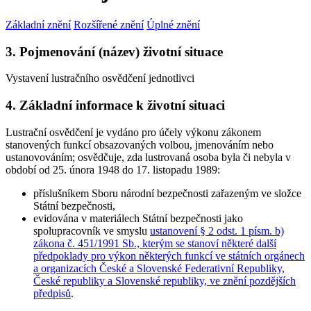
Základní znění
Rozšířené znění
Úplné znění
3. Pojmenování (název) životní situace
Vystavení lustračního osvědčení jednotlivci
4. Základní informace k životní situaci
Lustrační osvědčení je vydáno
pro účely výkonu zákonem
stanovených funkcí
obsazovaných volbou, jmenováním nebo
ustanovováním; osvědčuje, zda lustrovaná osoba byla či nebyla v
období od 25. února 1948 do 17. listopadu 1989:
příslušníkem Sboru národní bezpečnosti zařazeným ve složce
Státní bezpečnosti,
evidována v materiálech Státní bezpečnosti jako
spolupracovník ve smyslu
ustanovení § 2 odst. 1 písm. b)
zákona č. 451/1991 Sb., kterým se stanoví některé další
předpoklady pro výkon některých funkcí ve státních orgánech
a organizacích České a Slovenské Federativní Republiky,
České republiky a Slovenské republiky, ve znění pozdějších
předpisů
.