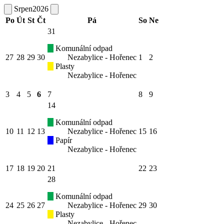
Srpen
2026
Po
Út
St
Čt
Pá
So
Ne
31
Komunální odpad
27
28
29
30
Nezabylice - Hořenec
1
2
Plasty
Nezabylice - Hořenec
3
4
5
6
7
8
9
14
Komunální odpad
10
11
12
13
Nezabylice - Hořenec
15
16
Papír
Nezabylice - Hořenec
17
18
19
20
21
22
23
28
Komunální odpad
24
25
26
27
Nezabylice - Hořenec
29
30
Plasty
Nezabylice - Hořenec