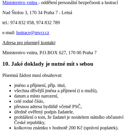
Ministerstvo vnitra
- oddělení personální bezpečnosti a lustrací
Nad Štolou 3, 170 34 Praha 7 - Letná
tel.: 974 832 058, 974 832 789
e-mail:
lustrace@mvcr.cz
Adresa pro písemný kontakt
:
Ministerstvo vnitra, P.O.BOX 627, 170 00 Praha 7
10. Jaké doklady je nutné mít s sebou
Písemná žádost musí obsahovat:
jméno a příjmení, příp. titul,
všechna dřívější jména a příjmení (i u mužů),
datum a místo narození,
celé rodné číslo,
přesnou adresu bydliště včetně PSČ,
úředně ověřený podpis žadatele,
prohlášení o tom, že žadatel je nositelem státního občanství
České republiky,
kolkovou známku v hodnotě 200 Kč (správní poplatek).