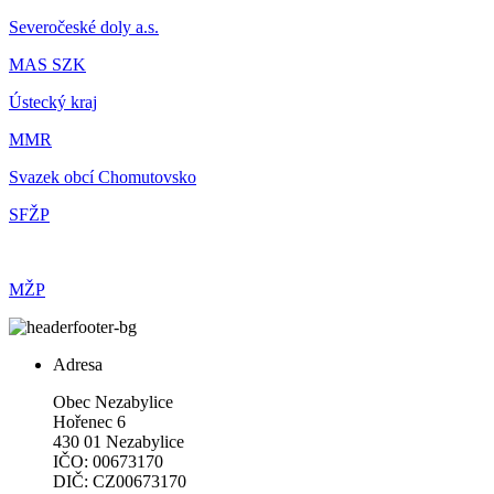
Severočeské doly a.s.
MAS SZK
Ústecký kraj
MMR
Svazek obcí Chomutovsko
SFŽP
MŽP
Adresa
Obec Nezabylice
Hořenec 6
430 01 Nezabylice
IČO: 00673170
DIČ: CZ00673170