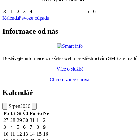
31
1
2
3
4
5
6
Kalendář svozu odpadu
Informace od nás
Dostávejte informace z našeho webu prostřednictvím SMS a e-mailů
Více o službě
Chci se zaregistrovat
Kalendář
Srpen
2026
Po
Út
St
Čt
Pá
So
Ne
27
28
29
30
31
1
2
3
4
5
6
7
8
9
10
11
12
13
14
15
16