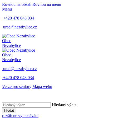
Rovnou na obsah
Rovnou na menu
Menu
+420 478 048 034
urad@nezabylice.cz
Obec
Nezabylice
Obec
Nezabylice
urad@nezabylice.cz
+420 478 048 034
Verze pro seniory
Mapa webu
Hledaný výraz
Hledat
rozšířené vyhledávání