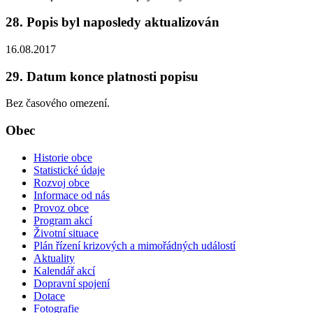
28. Popis byl naposledy aktualizován
16.08.2017
29. Datum konce platnosti popisu
Bez časového omezení.
Obec
Historie obce
Statistické údaje
Rozvoj obce
Informace od nás
Provoz obce
Program akcí
Životní situace
Plán řízení krizových a mimořádných událostí
Aktuality
Kalendář akcí
Dopravní spojení
Dotace
Fotografie