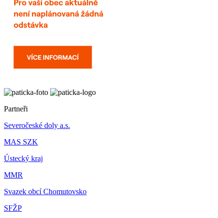
Partneři
Severočeské doly a.s.
MAS SZK
Ústecký kraj
MMR
Svazek obcí Chomutovsko
SFŽP