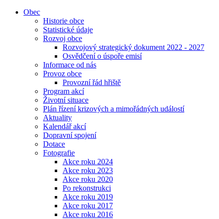
Obec
Historie obce
Statistické údaje
Rozvoj obce
Rozvojový strategický dokument 2022 - 2027
Osvědčení o úspoře emisí
Informace od nás
Provoz obce
Provozní řád hřiště
Program akcí
Životní situace
Plán řízení krizových a mimořádných událostí
Aktuality
Kalendář akcí
Dopravní spojení
Dotace
Fotografie
Akce roku 2024
Akce roku 2023
Akce roku 2020
Po rekonstrukci
Akce roku 2019
Akce roku 2017
Akce roku 2016