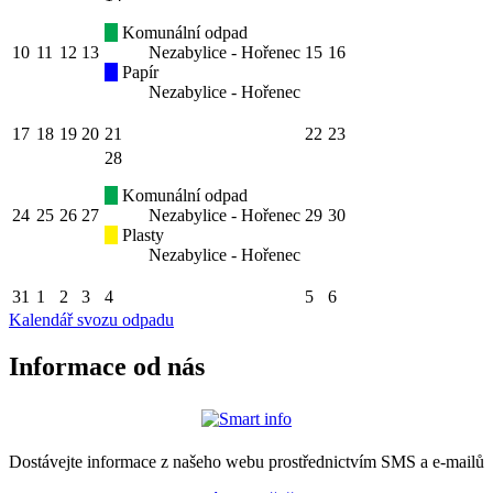
Komunální odpad
10
11
12
13
Nezabylice - Hořenec
15
16
Papír
Nezabylice - Hořenec
17
18
19
20
21
22
23
28
Komunální odpad
24
25
26
27
Nezabylice - Hořenec
29
30
Plasty
Nezabylice - Hořenec
31
1
2
3
4
5
6
Kalendář svozu odpadu
Informace od nás
Dostávejte informace z našeho webu prostřednictvím SMS a e-mailů