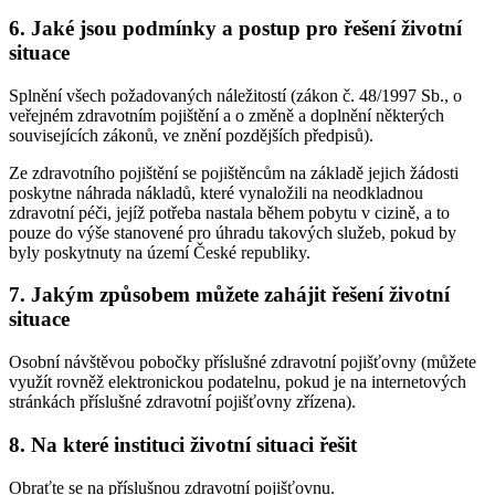
6. Jaké jsou podmínky a postup pro řešení životní
situace
Splnění všech požadovaných náležitostí (zákon č. 48/1997 Sb., o
veřejném zdravotním pojištění a o změně a doplnění některých
souvisejících zákonů, ve znění pozdějších předpisů).
Ze zdravotního pojištění se pojištěncům na základě jejich žádosti
poskytne náhrada nákladů, které vynaložili na neodkladnou
zdravotní péči, jejíž potřeba nastala během pobytu v cizině, a to
pouze do výše stanovené pro úhradu takových služeb, pokud by
byly poskytnuty na území České republiky.
7. Jakým způsobem můžete zahájit řešení životní
situace
Osobní návštěvou pobočky příslušné zdravotní pojišťovny (můžete
využít rovněž elektronickou podatelnu, pokud je na internetových
stránkách příslušné zdravotní pojišťovny zřízena).
8. Na které instituci životní situaci řešit
Obraťte se na příslušnou zdravotní pojišťovnu.