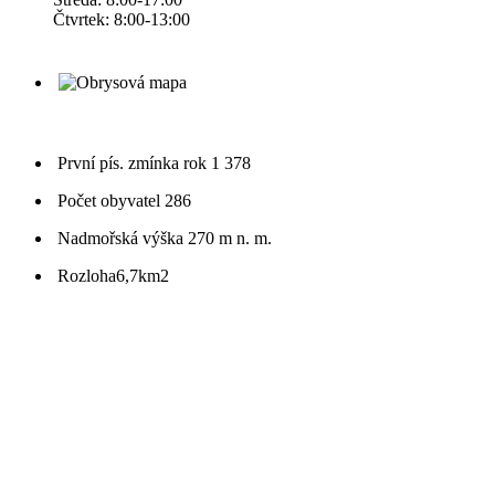
Čtvrtek: 8:00-13:00
První pís. zmínka
rok 1 378
Počet obyvatel
286
Nadmořská výška
270 m n. m.
Rozloha
6,7km2