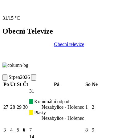
31/15 °C
Obecní Televize
Obecní televize
Srpen
2026
Po
Út
St
Čt
Pá
So
Ne
31
Komunální odpad
27
28
29
30
Nezabylice - Hořenec
1
2
Plasty
Nezabylice - Hořenec
3
4
5
6
7
8
9
14