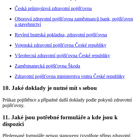
Česká průmyslová zdravotní pojišťovna
Oborová zdravotní pojišťovna zaměstnanců bank, pojišťoven
a stavebnictví
Revírní bratrská pokladna, zdravotní pojišťovna
Vojenská zdravotní pojišťovna České republiky
Všeobecná zdravotní pojišťovna České republiky
Zaměstnanecká pojišťovna Škoda
Zdravotní pojišťovna ministerstva vnitra České republiky
10. Jaké doklady je nutné mít s sebou
Průkaz pojištěnce a případné další doklady podle pokynů zdravotní
pojišťovny.
11. Jaké jsou potřebné formuláře a kde jsou k
dispozici
Předepsané formuláře nejsou stanoveny (vyplňuje přímo zdravotní