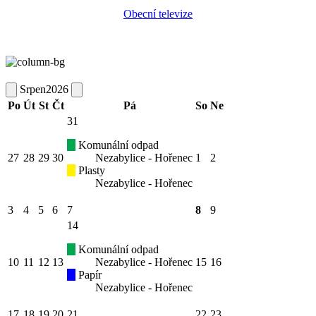
Obecní televize
Srpen
2026
Po
Út
St
Čt
Pá
So
Ne
31
Komunální odpad
27
28
29
30
Nezabylice - Hořenec
1
2
Plasty
Nezabylice - Hořenec
3
4
5
6
7
8
9
14
Komunální odpad
10
11
12
13
Nezabylice - Hořenec
15
16
Papír
Nezabylice - Hořenec
17
18
19
20
21
22
23