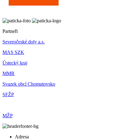
Partneři
Severočeské doly a.s.
MAS SZK
Ústecký kraj
MMR
Svazek obcí Chomutovsko
SFŽP
MŽP
Adresa