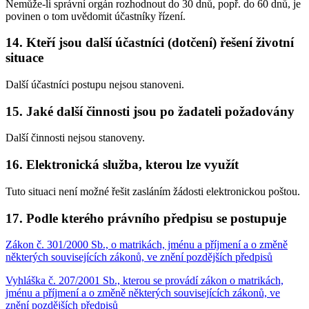
Nemůže-li správní orgán rozhodnout do 30 dnů, popř. do 60 dnů, je
povinen o tom uvědomit účastníky řízení.
14. Kteří jsou další účastníci (dotčení) řešení životní
situace
Další účastníci postupu nejsou stanoveni.
15. Jaké další činnosti jsou po žadateli požadovány
Další činnosti nejsou stanoveny.
16. Elektronická služba, kterou lze využít
Tuto situaci není možné řešit zasláním žádosti elektronickou poštou.
17. Podle kterého právního předpisu se postupuje
Zákon č. 301/2000 Sb., o matrikách, jménu a příjmení a o změně
některých souvisejících zákonů, ve znění pozdějších předpisů
Vyhláška č. 207/2001 Sb., kterou se provádí zákon o matrikách,
jménu a příjmení a o změně některých souvisejících zákonů, ve
znění pozdějších předpisů