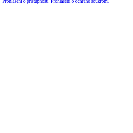
Prohlášení o přístupnosti
,
Prohlášení o ochraně soukromí