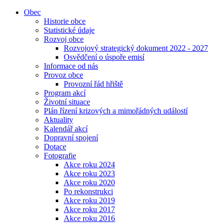
Obec
Historie obce
Statistické údaje
Rozvoj obce
Rozvojový strategický dokument 2022 - 2027
Osvědčení o úspoře emisí
Informace od nás
Provoz obce
Provozní řád hřiště
Program akcí
Životní situace
Plán řízení krizových a mimořádných událostí
Aktuality
Kalendář akcí
Dopravní spojení
Dotace
Fotografie
Akce roku 2024
Akce roku 2023
Akce roku 2020
Po rekonstrukci
Akce roku 2019
Akce roku 2017
Akce roku 2016