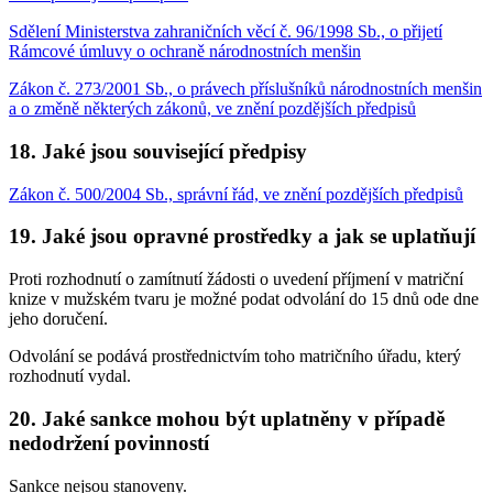
Sdělení Ministerstva zahraničních věcí č. 96/1998 Sb., o přijetí
Rámcové úmluvy o ochraně národnostních menšin
Zákon č. 273/2001 Sb., o právech příslušníků národnostních menšin
a o změně některých zákonů, ve znění pozdějších předpisů
18. Jaké jsou související předpisy
Zákon č. 500/2004 Sb., správní řád, ve znění pozdějších předpisů
19. Jaké jsou opravné prostředky a jak se uplatňují
Proti rozhodnutí o zamítnutí žádosti o uvedení příjmení v matriční
knize v mužském tvaru je možné podat odvolání do 15 dnů ode dne
jeho doručení.
Odvolání se podává prostřednictvím toho matričního úřadu, který
rozhodnutí vydal.
20. Jaké sankce mohou být uplatněny v případě
nedodržení povinností
Sankce nejsou stanoveny.