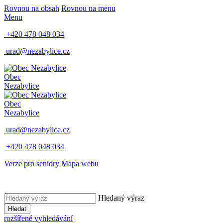
Rovnou na obsah
Rovnou na menu
Menu
+420 478 048 034
urad@nezabylice.cz
Obec
Nezabylice
Obec
Nezabylice
urad@nezabylice.cz
+420 478 048 034
Verze pro seniory
Mapa webu
Hledaný výraz
Hledat
rozšířené vyhledávání