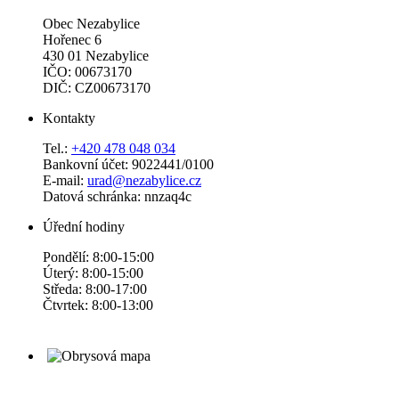
Obec Nezabylice
Hořenec 6
430 01 Nezabylice
IČO: 00673170
DIČ: CZ00673170
Kontakty
Tel.:
+420 478 048 034
Bankovní účet: 9022441/0100
E-mail:
urad@nezabylice.cz
Datová schránka: nnzaq4c
Úřední hodiny
Pondělí: 8:00-15:00
Úterý: 8:00-15:00
Středa: 8:00-17:00
Čtvrtek: 8:00-13:00