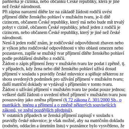
partnerka je cizinka, nebo občanku České republiky, která je jiné
než české národnosti.
Při zápisu narození dítěte lze na základě žádosti rodičů uvést
příjmení dítěte ženského pohlaví v mužském tvaru, je-li dítě
cizincem, občanem České republiky, který má nebo bude mít trvalý
pobyt v cizině, občanem České republiky, jehož jeden z rodičů je
cizincem, nebo občanem České republiky, který je jiné než české
národnosti.
Není-li jeden rodič znám, je rodičovské odpovědnosti zbaven nebo
je výkon jeho rodičovské odpovědnosti v této oblasti omezen nebo
pozastaven, zapíše se mužský tvar příjmení dítěte ženského pohlaví
podle prohlášení druhého z rodičů.
Žádost o zápis příjmení ženy v mužském tvaru lze podat i zpětně, tj.
v případech, kdy žena nebo dítě ženského pohlaví užívá dosud
příjmení v souladu s pravidly české mluvnice a splňuje některou ze
shora uvedených podmínek pro užívání příjmení v mužském tvaru;
další matriční doklady se vydávají s příjmením v tomto tvaru.
Žádost o užívání příjmení v mužském tvaru lze podat pouze jednou;
veškeré další žádosti o uvedení téhož příjmení v mužském tvaru jsou
posuzovány jako změna příjmení (
§ 72 zákona č. 301/2000 Sb., o
matrikách, jménu a příjmení a o změně některých souvisejících
zákonů, ve znění pozdějších předpisů
).
V ostatních případech se ženská příjmení zapisují v souladu s
pravidly české mluvnice; je však možné, aby na matričním dokladu
(rodném, oddacím a úmrtním listu) v poznámce bylo vysvětleno, že