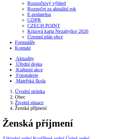
Rozpočtový výhled
Rozpočet za aktuální rok
E-podatelna
GDPR
CZECH POINT
Krizová karta Nezabylice 2026
Územní plán obce
Formuláře
Kontakt
Aktuality
Úřední deska
Kulturní akce
Fotogalerie
Mateřská škola
Úvodní stránka
Obec
Životní situace
Ženská příjmení
Ženská příjmení
Základní znění
Rozšířené znění
Úplné znění