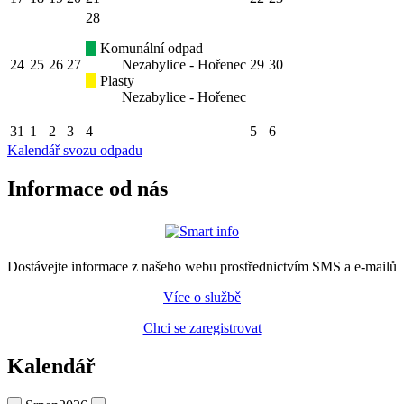
28
Komunální odpad
24
25
26
27
Nezabylice - Hořenec
29
30
Plasty
Nezabylice - Hořenec
31
1
2
3
4
5
6
Kalendář svozu odpadu
Informace od nás
Dostávejte informace z našeho webu prostřednictvím SMS a e-mailů
Více o službě
Chci se zaregistrovat
Kalendář