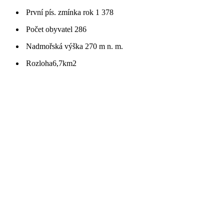
První pís. zmínka
rok 1 378
Počet obyvatel
286
Nadmořská výška
270 m n. m.
Rozloha
6,7km2