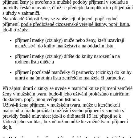
příjmení ženy je utvořeno z mužské podoby příjmení v souladu s
pravidly české mluvnice, čímž se předejde komplikacím při jednání
s úřady v zahraničí.
Na základě žádosti ženy se zapíše její příjmení, popř. rodné
příjmení,
podle předložené cizozemské veřejné listiny, popř. listin
,
jde-li o zápis:
příjmení matky (cizinky) muže nebo ženy, kteří uzavírají
manželství, do knihy manželství a na oddacím listu,
příjmení matky (cizinky) dítěte do knihy narození a na
rodném listu dítěte a
příjmení pozůstalé manželky či partnerky (cizinky) do knihy
úmrtí a na úmrtním listu zemřelého manžela či partnerky.
Při zápisu úmrtí cizinky se uvede v matriční knize příjmení zemřelé
ženy v mužském tvaru, bude-li jeho užívání prokázáno matričním
dokladem, popř. jinou veřejnou listinou.
Užívá-li žena příjmení v mužském tvaru, může u kteréhokoli
matričního úřadu požádat o užívání svého příjmení v souladu s
pravidly české mluvnice; jde-li o dítě starší 15 let, připojí se k
žádosti jeho souhlas, bez něhož nemůže ke změně tvaru příjmení
dojít.