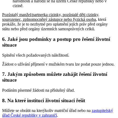
národnosti a narodil se na území České republiky nebo v
cizině.
Pozůstalý manžel/partnerka cizinky, pozůstalé děti cizinky,
sourozenec, zplnomocněný zástupce nebo fyzická osoba
, která
prokáže, že je to nezbytné pro uplatnění jejích práv před orgány
státu nebo před orgány územních samosprávných celků
.
6. Jaké jsou podmínky a postup pro řešení životní
situace
Splnění všech požadovaných náležitostí.
Žádost o užívání příjmení v mužském tvaru lze podat pouze jednou.
7. Jakým způsobem můžete zahájit řešení životní
situace
Podáním písemné žádosti na příslušný úřad.
8. Na které instituci životní situaci řešit
Můžete se obrátit na kterýkoliv matriční úřad nebo na
zastupitelský
úřad České republiky v zahraničí
.