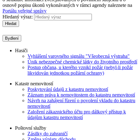
osnově popisu úkonů vykonávaných v rámci agendy naleznete na
Portálu veřejné správy
Hledaný výraz:
Hledat
Bydlení
Hasiči
Vyhlášení varovného signálu "Všeobecná výstraha"
Únik nebezpečné chemické látky do životního prostředí
Postup občana, u kterého vznikl požár (nebyl-li požár
likvidován jednotkou požární ochrany)
Katastr nemovitostí
Poskytování údajů z katastru nemovitostí
Záznam práva k nemovitostem do katastru nemovitostí
Návrh na zahájení řízení o povolení vkladu do katastru
nemovitostí
Založení zákaznického účtu pro dálkový přístup k
údajům katastru nemovitostí
Poštovní služby
Zásilky do zahraničí
Změna výplaty důchodu