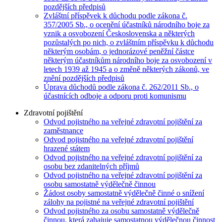
pozdějších předpisů
Zvláštní příspěvek k důchodu podle zákona č.
357/2005 Sb., o ocenění účastníků národního boje za
vznik a osvobození Československa a některých
pozůstalých po nich, o zvláštním příspěvku k důchodu
některým osobám, o jednorázové peněžní částce
některým účastníkům národního boje za osvobození v
letech 1939 až 1945 a o změně některých zákonů, ve
znění pozdějších předpisů
Úprava důchodů podle zákona č. 262/2011 Sb., o
účastnících odboje a odporu proti komunismu
Zdravotní pojištění
Odvod pojistného na veřejné zdravotní pojištění za
zaměstnance
Odvod pojistného na veřejné zdravotní pojištění
hrazené státem
Odvod pojistného na veřejné zdravotní pojištění za
osobu bez zdanitelných příjmů
Odvod pojistného na veřejné zdravotní pojištění za
osobu samostatně výdělečně činnou
Žádost osoby samostatně výdělečně činné o snížení
zálohy na pojistné na veřejné zdravotní pojištění
Odvod pojistného za osobu samostatně výdělečně
činnou, která zahajuje samostatnou výdělečnou činnost