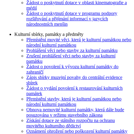
Žádost o poskytnutí dotace v oblasti kinematografie a
médií
Žádost o poskytnutí dotace v programu podpory
rozšiřování a přijímání informací v jazycích
národnostních menšin
Kulturní sbírky, památky a předměty
Přemístění movité věci, která je kulturní památkou nebo
národní kulturní památkou
Prohlášení věci nebo stavby za kulturní památku
Zrušení prohlášení věci nebo stavby za kulturní
památku
Žádost o povolení k vývozu kulturní památky do
zahraničí
Zápis sbírky muzejní povahy do centrální evidence
sbírek
Žádost o vydání povolení k restaurování kulturních
památek
Přemístění stavby, která je kulturní památkou nebo
národní kulturní památkou
Obnova nemovité kulturní památky, která dále bude
posuzována v režimu stavebního zákona
Získání dotace ze státního rozpočtu na ochranu
movitého kulturního dědictví
Oznámení ohrožení nebo poškození kulturní památky