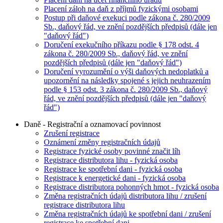
Placení záloh na daň z příjmů fyzickými osobami
Postup při daňové exekuci podle zákona č. 280/2009
Sb., daňový řád, ve znění pozdějších předpisů (dále jen
"daňový řád")
Doručení exekučního příkazu podle § 178 odst. 4
zákona č. 280/2009 Sb., daňový řád, ve znění
pozdějších předpisů (dále jen "daňový řád")
Doručení vyrozumění o výši daňových nedoplatků a
upozornění na následky spojené s jejich neuhrazením
podle § 153 odst. 3 zákona č. 280/2009 Sb., daňový
řád, ve znění pozdějších předpisů (dále jen "daňový
řád")
Daně - Registrační a oznamovací povinnost
Zrušení registrace
Oznámení změny registračních údajů
Registrace fyzické osoby povinné značit líh
Registrace distributora lihu - fyzická osoba
Registrace ke spotřební dani - fyzická osoba
Registrace k energetické dani - fyzická osoba
Registrace distributora pohonných hmot - fyzická osoba
Změna registračních údajů distributora lihu / zrušení
registrace distributora lihu
Změna registračních údajů ke spotřební dani / zrušení
registrace ke spotřební dani