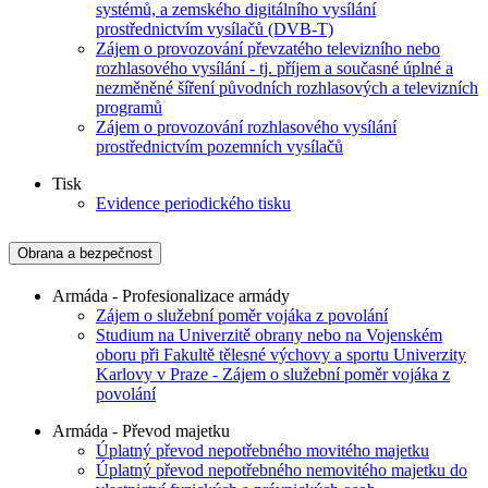
systémů, a zemského digitálního vysílání
prostřednictvím vysílačů (DVB-T)
Zájem o provozování převzatého televizního nebo
rozhlasového vysílání - tj. příjem a současné úplné a
nezměněné šíření původních rozhlasových a televizních
programů
Zájem o provozování rozhlasového vysílání
prostřednictvím pozemních vysílačů
Tisk
Evidence periodického tisku
Obrana a bezpečnost
Armáda - Profesionalizace armády
Zájem o služební poměr vojáka z povolání
Studium na Univerzitě obrany nebo na Vojenském
oboru při Fakultě tělesné výchovy a sportu Univerzity
Karlovy v Praze - Zájem o služební poměr vojáka z
povolání
Armáda - Převod majetku
Úplatný převod nepotřebného movitého majetku
Úplatný převod nepotřebného nemovitého majetku do