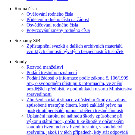
Rodná čísla
Ověřování rodného čísla
Přidělení rodného čísla na žádost
Osvědčování rodného čísla
Potvrzování změny rodného čísla
Seznamy StB
Zpřístupnění svazků a dalších archivních materiálů
vzniklých činností bývalých bezpečnostních složek
Soudy
Rozvod manželství
Podání trestního oznámení
Podání žádosti o informace podle zákona č. 106/1999
Sb., o svobodném přístupu k informacím, ve znění
pozdějších předpisů, v podmínkách resortu Ministerstva
spravedlnosti
Zhoršení sociální situace v důsledku škody na zdraví
způsobené trestným činem, které zakládá právo na
poskytnutí peněžité pomoci obětem trestné činnosti
Uplatnění nároku na náhradu škody způsobené při
výkonu státní moci, došlo-li ke škodě v občanském
soudním řízení nebo v řízení trestním, v soudnictví
správním, jakož i v těch případech, kdy stát odpovídá