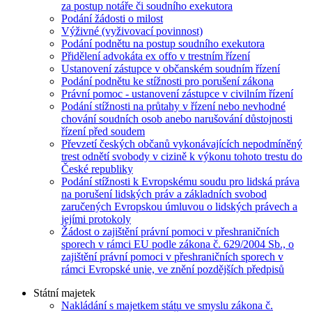
za postup notáře či soudního exekutora
Podání žádosti o milost
Výživné (vyživovací povinnost)
Podání podnětu na postup soudního exekutora
Přidělení advokáta ex offo v trestním řízení
Ustanovení zástupce v občanském soudním řízení
Podání podnětu ke stížnosti pro porušení zákona
Právní pomoc - ustanovení zástupce v civilním řízení
Podání stížnosti na průtahy v řízení nebo nevhodné
chování soudních osob anebo narušování důstojnosti
řízení před soudem
Převzetí českých občanů vykonávajících nepodmíněný
trest odnětí svobody v cizině k výkonu tohoto trestu do
České republiky
Podání stížnosti k Evropskému soudu pro lidská práva
na porušení lidských práv a základních svobod
zaručených Evropskou úmluvou o lidských právech a
jejími protokoly
Žádost o zajištění právní pomoci v přeshraničních
sporech v rámci EU podle zákona č. 629/2004 Sb., o
zajištění právní pomoci v přeshraničních sporech v
rámci Evropské unie, ve znění pozdějších předpisů
Státní majetek
Nakládání s majetkem státu ve smyslu zákona č.