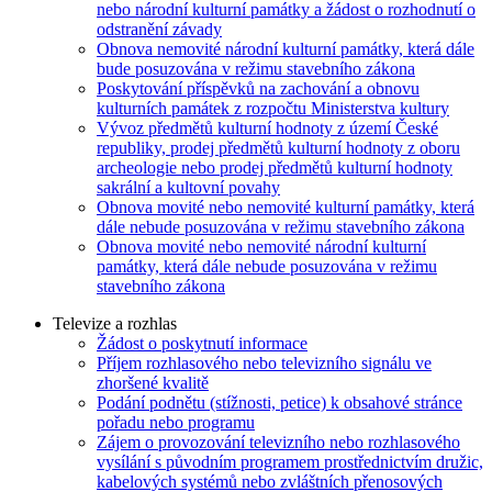
nebo národní kulturní památky a žádost o rozhodnutí o
odstranění závady
Obnova nemovité národní kulturní památky, která dále
bude posuzována v režimu stavebního zákona
Poskytování příspěvků na zachování a obnovu
kulturních památek z rozpočtu Ministerstva kultury
Vývoz předmětů kulturní hodnoty z území České
republiky, prodej předmětů kulturní hodnoty z oboru
archeologie nebo prodej předmětů kulturní hodnoty
sakrální a kultovní povahy
Obnova movité nebo nemovité kulturní památky, která
dále nebude posuzována v režimu stavebního zákona
Obnova movité nebo nemovité národní kulturní
památky, která dále nebude posuzována v režimu
stavebního zákona
Televize a rozhlas
Žádost o poskytnutí informace
Příjem rozhlasového nebo televizního signálu ve
zhoršené kvalitě
Podání podnětu (stížnosti, petice) k obsahové stránce
pořadu nebo programu
Zájem o provozování televizního nebo rozhlasového
vysílání s původním programem prostřednictvím družic,
kabelových systémů nebo zvláštních přenosových