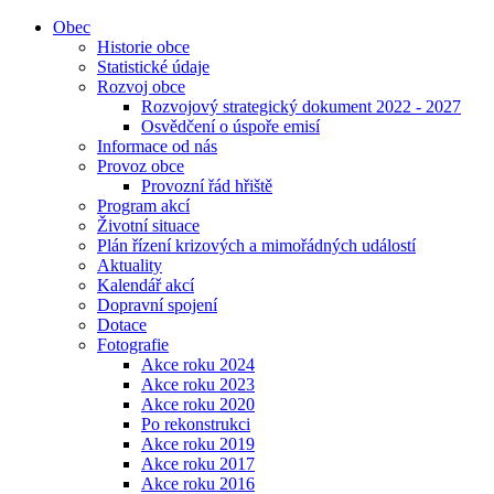
Obec
Historie obce
Statistické údaje
Rozvoj obce
Rozvojový strategický dokument 2022 - 2027
Osvědčení o úspoře emisí
Informace od nás
Provoz obce
Provozní řád hřiště
Program akcí
Životní situace
Plán řízení krizových a mimořádných událostí
Aktuality
Kalendář akcí
Dopravní spojení
Dotace
Fotografie
Akce roku 2024
Akce roku 2023
Akce roku 2020
Po rekonstrukci
Akce roku 2019
Akce roku 2017
Akce roku 2016