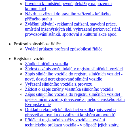
Povolení k umístění pevné překážky na pozemní
komunikaci
Návrh na zřízení dopravního zařízení - krátkého
příčného prahu
Zvláštní užívání - reklamní zařízení, stavební práce,
umístění inženýrských sítí, vyhrazené parkovací stání,
provozování stánků, sportovní a kulturní akce apod.
Profesní způsobilost řidiče
Vydání průkazu profesní způsobilosti řidiče
Registrace vozidel
Zánik silničního vozidla
Žádost o zápis změn údajů v registru silničních vozidel
Zápis silničního vozidla do registru silničních vozidel -
nové, dosud neregistrované silniční vozidlo
Vyřazení silničního vozidla z provozu
Žádost o zápis změny vlastníka silničního vozidla
Zápis silničního vozidla do registru silničních vozidel -
ojeté silniční vozidlo, dovezené z jiného členského státu
Evropské unie
Doklad o ekologické likvidaci vozidla (potvrzení o
převzetí autovraku do zařízení ke sběru autovraků)
Přidělení registrační značky vozidla a vydání
technického průkazu vozidla - v případě jejich ztráty,