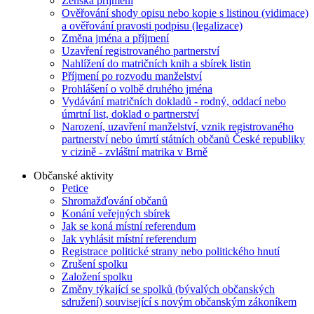
Ženská příjmení
Ověřování shody opisu nebo kopie s listinou (vidimace)
a ověřování pravosti podpisu (legalizace)
Změna jména a příjmení
Uzavření registrovaného partnerství
Nahlížení do matričních knih a sbírek listin
Příjmení po rozvodu manželství
Prohlášení o volbě druhého jména
Vydávání matričních dokladů - rodný, oddací nebo
úmrtní list, doklad o partnerství
Narození, uzavření manželství, vznik registrovaného
partnerství nebo úmrtí státních občanů České republiky
v cizině - zvláštní matrika v Brně
Občanské aktivity
Petice
Shromažďování občanů
Konání veřejných sbírek
Jak se koná místní referendum
Jak vyhlásit místní referendum
Registrace politické strany nebo politického hnutí
Zrušení spolku
Založení spolku
Změny týkající se spolků (bývalých občanských
sdružení) související s novým občanským zákoníkem