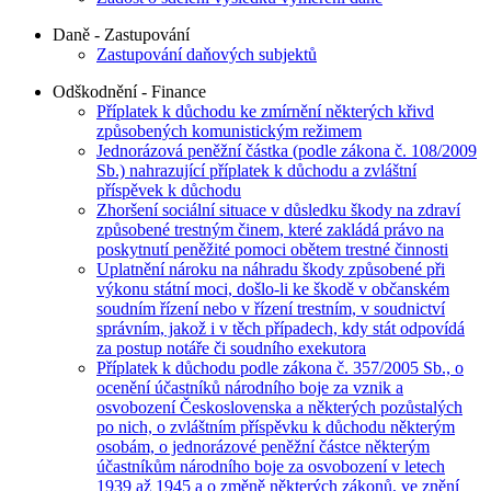
Daně - Zastupování
Zastupování daňových subjektů
Odškodnění - Finance
Příplatek k důchodu ke zmírnění některých křivd
způsobených komunistickým režimem
Jednorázová peněžní částka (podle zákona č. 108/2009
Sb.) nahrazující příplatek k důchodu a zvláštní
příspěvek k důchodu
Zhoršení sociální situace v důsledku škody na zdraví
způsobené trestným činem, které zakládá právo na
poskytnutí peněžité pomoci obětem trestné činnosti
Uplatnění nároku na náhradu škody způsobené při
výkonu státní moci, došlo-li ke škodě v občanském
soudním řízení nebo v řízení trestním, v soudnictví
správním, jakož i v těch případech, kdy stát odpovídá
za postup notáře či soudního exekutora
Příplatek k důchodu podle zákona č. 357/2005 Sb., o
ocenění účastníků národního boje za vznik a
osvobození Československa a některých pozůstalých
po nich, o zvláštním příspěvku k důchodu některým
osobám, o jednorázové peněžní částce některým
účastníkům národního boje za osvobození v letech
1939 až 1945 a o změně některých zákonů, ve znění