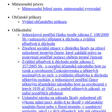
Mimosoudní proces
Mimosoudní řešení sporu, mimosoudní vyrovnání
Občanské průkazy
Vydání občanského průkazu
Odškodnění
Jednorázová peněžní částka (podle zákona č. 108/2009
Sb.) nahrazující příplatek k důchodu a zvláštní
příspěvek k důchodu
Zhoršení sociální situace v důsledku škody na zdraví
způsobené trestným činem, které zakládá právo na
poskytnutí peněžité pomoci obětem trestné činnosti
Zvláštní příspěvek k důchodu podle zákona č.
357/2005 Sb., o ocenění účastníků národního boje za
vznik a osvobození Československa a některých
pozůstalých po nich, o zvláštním příspěvku k důchodu
některým osobám, o jednorázové peněžní částce
některým účastníkům národního boje za osvobození v
letech 1939 až 1945 a o změně některých zákonů, ve
znění pozdějších předpisů
Uplatnění nároku na náhradu škody způsobené při
výkonu státní moci, došlo-li ke škodě v občanském
soudním řízení nebo v řízení trestním, v soudnictví
správním, jakož i v těch případech, kdy stát odpovídá