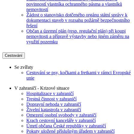
povinností vlastníka ochranného pásma a vlastníků
nemovitostí
Žádost o stanovisko dotčeného orgánu státní správy k
dokumentaci staveb v rozsahu požárně bezpečnostního
řešení
Občan a územní plán (resp. regulační plán) při koupi
nemovitosti a přípravě výstavby nebo jiném záměru na
využití pozemku
Cestování
Se zvířaty
Cestování se psy, kočkami a fretkami v rámci Evropské
unie
V zahraničí - Krizové situace
Hospitalizace v zahraničí
Trestná činnost v zahraničí
Dopravní nehoda v zahraničí
Živelní katastrofa v zahraničí
Omezení osobní svobody v zahraničí
Krach cestovní kanceláře v zahraničí
Úmrtí občana České republiky v zahraničí
Pokuty uložené příslušným úřadem v zahraničí