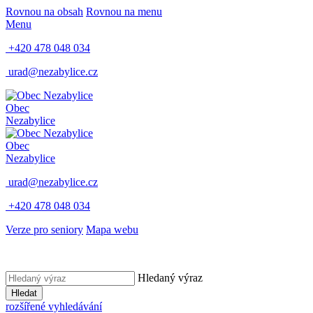
Rovnou na obsah
Rovnou na menu
Menu
+420 478 048 034
urad@nezabylice.cz
Obec
Nezabylice
Obec
Nezabylice
urad@nezabylice.cz
+420 478 048 034
Verze pro seniory
Mapa webu
Hledaný výraz
Hledat
rozšířené vyhledávání