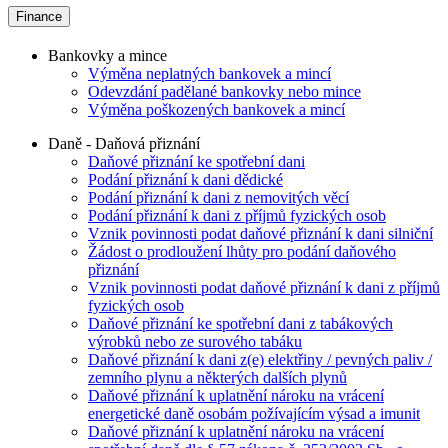
Finance
Bankovky a mince
Výměna neplatných bankovek a mincí
Odevzdání padělané bankovky nebo mince
Výměna poškozených bankovek a mincí
Daně - Daňová přiznání
Daňové přiznání ke spotřební dani
Podání přiznání k dani dědické
Podání přiznání k dani z nemovitých věcí
Podání přiznání k dani z příjmů fyzických osob
Vznik povinnosti podat daňové přiznání k dani silniční
Žádost o prodloužení lhůty pro podání daňového
přiznání
Vznik povinnosti podat daňové přiznání k dani z příjmů
fyzických osob
Daňové přiznání ke spotřební dani z tabákových
výrobků nebo ze surového tabáku
Daňové přiznání k dani z(e) elektřiny / pevných paliv /
zemního plynu a některých dalších plynů
Daňové přiznání k uplatnění nároku na vrácení
energetické daně osobám požívajícím výsad a imunit
Daňové přiznání k uplatnění nároku na vrácení