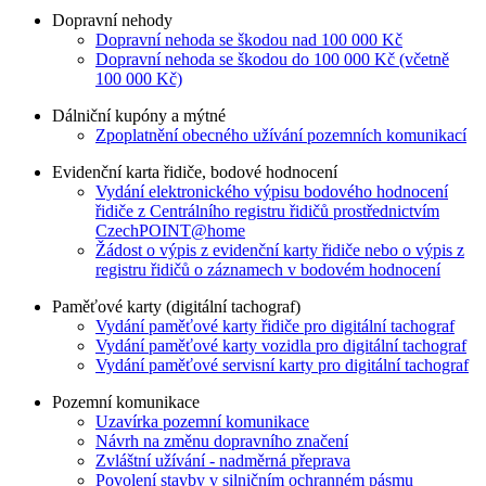
Dopravní nehody
Dopravní nehoda se škodou nad 100 000 Kč
Dopravní nehoda se škodou do 100 000 Kč (včetně
100 000 Kč)
Dálniční kupóny a mýtné
Zpoplatnění obecného užívání pozemních komunikací
Evidenční karta řidiče, bodové hodnocení
Vydání elektronického výpisu bodového hodnocení
řidiče z Centrálního registru řidičů prostřednictvím
CzechPOINT@home
Žádost o výpis z evidenční karty řidiče nebo o výpis z
registru řidičů o záznamech v bodovém hodnocení
Paměťové karty (digitální tachograf)
Vydání paměťové karty řidiče pro digitální tachograf
Vydání paměťové karty vozidla pro digitální tachograf
Vydání paměťové servisní karty pro digitální tachograf
Pozemní komunikace
Uzavírka pozemní komunikace
Návrh na změnu dopravního značení
Zvláštní užívání - nadměrná přeprava
Povolení stavby v silničním ochranném pásmu