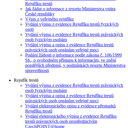
Rejstříku trestů
Jak žádat o informace z resortu Ministerstva vnitra
České republiky
Výpis z veřejného rejstříku
Vydání výpisu z evidence Rejstříku trestů fyzických
osob
Vydání výpisu z evidence Rejstříku trestů právnických
osob fyzickým osobám
Vydání výpisu a opisu z evidence Rejstříku trestů
právnických osob orgánům veřejné moci
Podání žádosti o informace podle zákona č. 106/1999
Sb., o svobodném přístupu k informacím, ve znění
pozdějších předpisů, v podmínkách resortu Ministerstva
spravedlnosti
Rejstřík trestů
Vydání výpisu z evidence Rejstříku trestů právnických
osob fyzickým osobám
Vydání výpisu a opisu z evidence Rejstříku trestů
právnických osob orgánům veřejné moci
Vydání elektronického opisu z evidence přestupků
Rejstříku trestů
Vydání elektronického výpisu z evidence Rejstříku
trestů právnických osob prostřednictvím
CzechPOINT@home