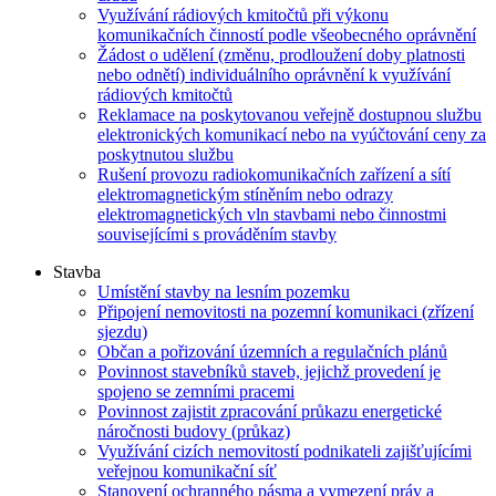
Využívání rádiových kmitočtů při výkonu
komunikačních činností podle všeobecného oprávnění
Žádost o udělení (změnu, prodloužení doby platnosti
nebo odnětí) individuálního oprávnění k využívání
rádiových kmitočtů
Reklamace na poskytovanou veřejně dostupnou službu
elektronických komunikací nebo na vyúčtování ceny za
poskytnutou službu
Rušení provozu radiokomunikačních zařízení a sítí
elektromagnetickým stíněním nebo odrazy
elektromagnetických vln stavbami nebo činnostmi
souvisejícími s prováděním stavby
Stavba
Umístění stavby na lesním pozemku
Připojení nemovitosti na pozemní komunikaci (zřízení
sjezdu)
Občan a pořizování územních a regulačních plánů
Povinnost stavebníků staveb, jejichž provedení je
spojeno se zemními pracemi
Povinnost zajistit zpracování průkazu energetické
náročnosti budovy (průkaz)
Využívání cizích nemovitostí podnikateli zajišťujícími
veřejnou komunikační síť
Stanovení ochranného pásma a vymezení práv a