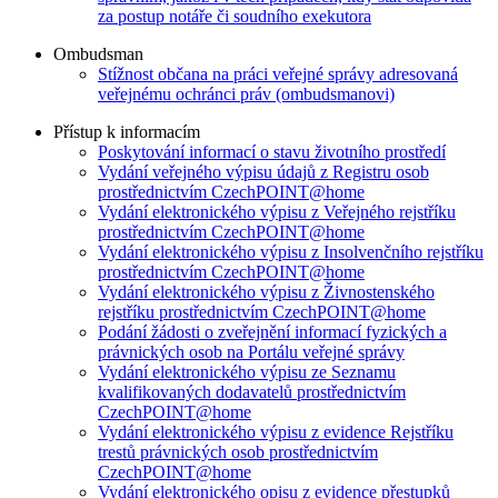
za postup notáře či soudního exekutora
Ombudsman
Stížnost občana na práci veřejné správy adresovaná
veřejnému ochránci práv (ombudsmanovi)
Přístup k informacím
Poskytování informací o stavu životního prostředí
Vydání veřejného výpisu údajů z Registru osob
prostřednictvím CzechPOINT@home
Vydání elektronického výpisu z Veřejného rejstříku
prostřednictvím CzechPOINT@home
Vydání elektronického výpisu z Insolvenčního rejstříku
prostřednictvím CzechPOINT@home
Vydání elektronického výpisu z Živnostenského
rejstříku prostřednictvím CzechPOINT@home
Podání žádosti o zveřejnění informací fyzických a
právnických osob na Portálu veřejné správy
Vydání elektronického výpisu ze Seznamu
kvalifikovaných dodavatelů prostřednictvím
CzechPOINT@home
Vydání elektronického výpisu z evidence Rejstříku
trestů právnických osob prostřednictvím
CzechPOINT@home
Vydání elektronického opisu z evidence přestupků