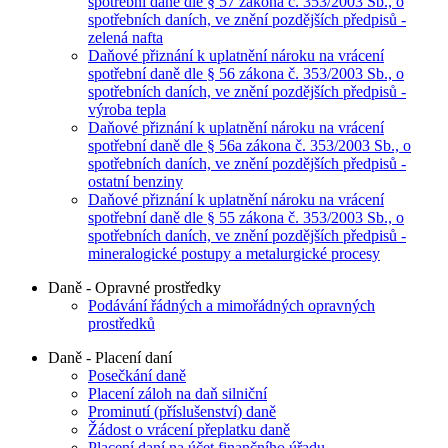
spotřební daně dle § 57 zákona č. 353/2003 Sb., o
spotřebních daních, ve znění pozdějších předpisů -
zelená nafta
Daňové přiznání k uplatnění nároku na vrácení
spotřební daně dle § 56 zákona č. 353/2003 Sb., o
spotřebních daních, ve znění pozdějších předpisů -
výroba tepla
Daňové přiznání k uplatnění nároku na vrácení
spotřební daně dle § 56a zákona č. 353/2003 Sb., o
spotřebních daních, ve znění pozdějších předpisů -
ostatní benziny
Daňové přiznání k uplatnění nároku na vrácení
spotřební daně dle § 55 zákona č. 353/2003 Sb., o
spotřebních daních, ve znění pozdějších předpisů -
mineralogické postupy a metalurgické procesy
Daně - Opravné prostředky
Podávání řádných a mimořádných opravných
prostředků
Daně - Placení daní
Posečkání daně
Placení záloh na daň silniční
Prominutí (příslušenství) daně
Žádost o vrácení přeplatku daně
Placení daní na účet finančního úřadu