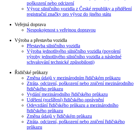
poškození nebo odcizení
Vývoz silničního vozidla z České republiky a přidělení
registrační značky pro vývoz do jiného státu
Veřejná doprava
Nespokojenost s veřejnou dopravou
Výroba a přestavba vozidla
Přestavba silničního vozidla
Výroba jednotlivého silničního vozidla (povolení
výroby jednotlivého silničního vozidla a následné
schvalování technické způsobilosti)
Řidičské průkazy
Změna údajů v mezinárodním řidičském průkazu
Ztráta, odcizení, poškození nebo zničení mezinárodního
řidičského průkazu
Vydání mezinárodního řidičského průkazu
Udělení (rozšíření) řidičského oprávnění
Odevzdání řidičského průkazu a mezinárodního
řidičského průkazu
Změna údajů v řidičském průkazu
Ztráta, odcizení, poškození nebo zničení řidičského
průkazu