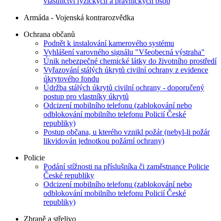
vlastnictví fyzických a právnických osob
Armáda - Vojenská kontrarozvědka
Ochrana občanů
Podnět k instalování kamerového systému
Vyhlášení varovného signálu "Všeobecná výstraha"
Únik nebezpečné chemické látky do životního prostředí
Vyřazování stálých úkrytů civilní ochrany z evidence
úkrytového fondu
Údržba stálých úkrytů civilní ochrany - doporučený
postup pro vlastníky úkrytů
Odcizení mobilního telefonu (zablokování nebo
odblokování mobilního telefonu Policií České
republiky)
Postup občana, u kterého vznikl požár (nebyl-li požár
likvidován jednotkou požární ochrany)
Policie
Podání stížnosti na příslušníka či zaměstnance Policie
České republiky
Odcizení mobilního telefonu (zablokování nebo
odblokování mobilního telefonu Policií České
republiky)
Zbraně a střelivo