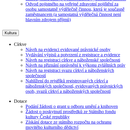
Odvod pojistného na veřejné zdravotní pojištění za
osobu samostatně výdělečně činnou, která je současně
zaměstnancem (a samostatná výdělečná činnost není
hlavním zdrojem příjmů)
Kultura
Církve
Návrh na evidenci evidované právnické osoby
Vydávání výpisů a potvrzení z registrace a evidence
Návrh na registraci církve a náboženské společnosti
Návrh na přiznání oprávnění k výkonu zvláštních práv
Návrh na registraci svazu církví a náboženských
společností
Nahlížení do rejstříků registrovaných církví a
náboženských společností, evidovaných právnických
osob, svazů církví a náboženských společností
Dotace
Podání žádosti o grant u odboru umění a knihoven
Žádost o poskytnutí prostředků ze Státního fondu
kultury České republiky
Získání dotace ze státního rozpočtu na ochranu
movitého kulturního dědictví