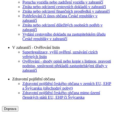
Porucha vozidla nebo zadržení vozidla v zahraničí
Ztráta nebo odcizení cestovních dokladů v zahraničí
Ztráta nebo odcizení finančních prostředků v zahraničí
Pohřešování či únos občana České republiky v
zahraničí
Ztráta nebo odcizení důležitých osobních potřeb v
zahraničí
Vydání cestovního dokladu na zastupitelském úřadu
České republiky v zahraničí
V zahraničí - Ověřování listin
Superlegalizace, vyšší ověření, uznávání cizích
veřejných listin
Ověřování - shody opisů nebo kopie s listinou, pravosti
podpisu, správnosti překladů zastupitelskými úřady v
zahraničí
Zdravotní pojištění občana
Zdravotní pojištění českého občana v zemích EU, EHP
a Švýcarsku (přechodný pobyt)
Zdravotní pojištění českého občana mimo území
členských států EU, EHP či Švýcarska
Doprava