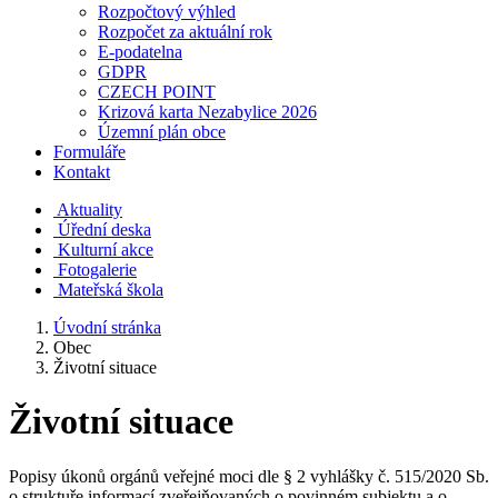
Rozpočtový výhled
Rozpočet za aktuální rok
E-podatelna
GDPR
CZECH POINT
Krizová karta Nezabylice 2026
Územní plán obce
Formuláře
Kontakt
Aktuality
Úřední deska
Kulturní akce
Fotogalerie
Mateřská škola
Úvodní stránka
Obec
Životní situace
Životní situace
Popisy úkonů orgánů veřejné moci dle § 2 vyhlášky č. 515/2020 Sb.
o struktuře informací zveřejňovaných o povinném subjektu a o