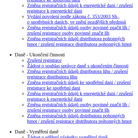
Změna registračních údajů k energetické dani / zrušení
registrace k energetické dani
Vydání povolení podle zákona č. 353/2003 Sb.,
o spotřebních daních, ve znění pozdějších předpisů
Změna registračních údajů osoby povinné značit líh /
zrušení registrace osoby povinné značit líh
Změna registračních údajů distributora pohonných
hmot / zrušení registrace distributora pohonných hmot
Daně - Ukončení činnosti
Zrušení registrace
Žádost o souhlas správce daně s ukončením činnosti
Změna registračních údajů distributora lihu / zrušení
registrace distributora lihu
Změna registračních údajů ke spotřební dani / zrušení
registrace ke spotřební dani
Změna registračních údajů k energetické dani / zrušení
registrace k energetické dani
Změna registračních údajů osoby povinné značit líh /
zrušení registrace osoby povinné značit líh
Změna registračních údajů distributora pohonných
hmot / zrušení registrace distributora pohonných hmot
Daně - Vyměření daně
Žádost o sdělení výsledku vyměření daně