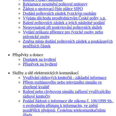
Reklamace nesplnění poštovní smlouvy
Žádost o spojovací číslo plátce SIPO
Dodání poštovních zásilek fyzickým osobám
Výplata důchodu prostřednictvím České pošty, s.p.
Balení poštovních zásilek a jejich následné podání
Nesrovnalosti při poskytování poštovních služeb
Vydání průkazu příjemce pro fyzické osoby nebo
právnické osoby
Změna místa dodání poštovních zásilek a poukázaných
peněžních částek
Příspěvky a dotace
Doplatek na bydlení
Příspěvek na bydlení
Služby a sítě elektronických komunikací
Využívání rádiových kmitočtů - základní informace
Příjem rozhlasového nebo televizního signálu ve
zhoršené kvalitě
Rušení nebo chybovost signálu zařízení využívajícího
rádiové kmitočty
Podání žádosti o informace dle zákona č. 106/1999 Sb.,
o svobodném přístupu k informacím, ve znění
pozdějších předpisů, Českému telekomunikačnímu
úřadu