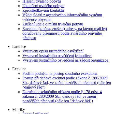
Hlášení trvalého pobytu
Ukončení trvalého pobytu
Zprostředkování kontaktu
Výdej údajů z agendového informačního systému
evidence obyvatel
Zrušení údaje o místu trvalého pobytu
Zavedení (změna, zrušení) adresy, na kterou mají být
doručovány písemnosti podle zvláštního právního
předpisu
Lustrace
Vystavení opisu lustračního osvědčení
Vystavení lustračního osvědčení jednotlivci
Vystavení lustračního osvědčení na žádost organizace
Exekuce
Podání podnětu na postup soudního exekutora
Postup při daňové exekuci podle zákona č. 280/2009
Sb., daňový řád, ve znění pozdějších předpisů (dále jen
"daňový řád")
Doručení exekučního příkazu podle § 178 odst. 4
zákona č. 280/2009 Sb., daňový řád, ve znění
pozdějších předpisů (dále jen "daňový řád")
Matriky